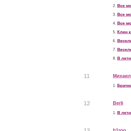
Все мо
2.
Все мо
3.
Все мо
4.
Клин к
5.
Весел
6.
Весел
7.
В летн
8.
11
Михаил
Брачна
1.
12
Berli
В летн
1.
13
h1roo