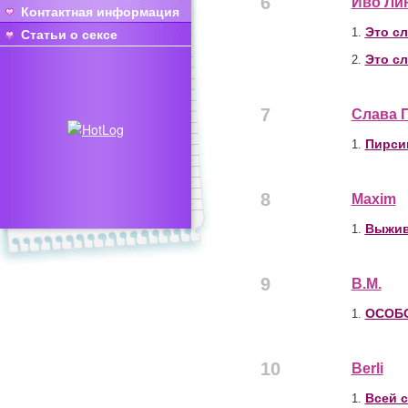
6
Иво Ли
Контактная информация
Это с
1.
Статьи о сексе
Это с
2.
7
Слава 
Пирси
1.
8
Maxim
Выжив
1.
9
В.М.
ОСОБ
1.
10
Berli
Всей 
1.