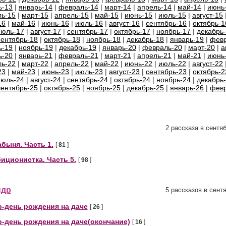
ь-13
|
январь-14
|
февраль-14
|
март-14
|
апрель-14
|
май-14
|
июнь
ь-15
|
март-15
|
апрель-15
|
май-15
|
июнь-15
|
июль-15
|
август-15
16
|
май-16
|
июнь-16
|
июль-16
|
август-16
|
сентябрь-16
|
октябрь-1
июль-17
|
август-17
|
сентябрь-17
|
октябрь-17
|
ноябрь-17
|
декабрь
сентябрь-18
|
октябрь-18
|
ноябрь-18
|
декабрь-18
|
январь-19
|
февр
ь-19
|
ноябрь-19
|
декабрь-19
|
январь-20
|
февраль-20
|
март-20
|
а
ь-20
|
январь-21
|
февраль-21
|
март-21
|
апрель-21
|
май-21
|
июнь
ь-22
|
март-22
|
апрель-22
|
май-22
|
июнь-22
|
июль-22
|
август-22
23
|
май-23
|
июнь-23
|
июль-23
|
август-23
|
сентябрь-23
|
октябрь-2
июль-24
|
август-24
|
сентябрь-24
|
октябрь-24
|
ноябрь-24
|
декабрь
сентябрь-25
|
октябрь-25
|
ноябрь-25
|
декабрь-25
|
январь-26
|
февр
2 рассказа в сентя
быня. Часть 1.
[
81
]
иционистка. Часть 5.
[
98
]
ндр
5 рассказов в сент
-день рождения на даче
[
26
]
-день рождения на даче(окончание)
[
16
]