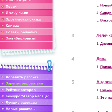
Гомосексуалы
Новый
3.
Поэзия
Я хочу пи-пи
Синдр
4.
Эротическая сказка
Викто
5.
Клизма
Советы бывалых
3
Лёлечк
Эксгибиционизм
Дневн
1.
4
Дина
Прико
1.
Добавить рассказ
5
Андреи
Зарегистрироваться
Рейтинг авторов
Снежн
1.
Конкурс "Автор месяца"
Это на
2.
Лучшие рассказы
Новые рассказы