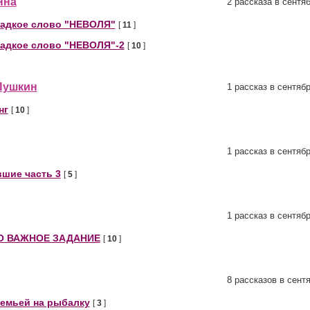
нна
2 рассказа в сентя
ладкое слово "НЕВОЛЯ"
[
11
]
ладкое слово "НЕВОЛЯ"-2
[
10
]
Пушкин
1 рассказ в сентяб
нг
[
10
]
1 рассказ в сентяб
шие часть 3
[
5
]
1 рассказ в сентяб
О ВАЖНОЕ ЗАДАНИЕ
[
10
]
8 рассказов в сент
семьей на рыбалку
[
3
]