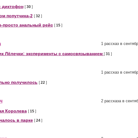
 диктофон
[
30
]
ом попутчика-2
[
32
]
р-просто анальный рейс
[
15
]
а
1 рассказ в сентяб
ик Лёлечки: эксперименты с самосвязыванием
[
31
]
1 рассказ в сентяб
льно получилось
[
22
]
ч
2 рассказа в сентя
ая Королева
[
15
]
чалось в парке
[
24
]