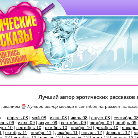
Лучший автор эротических рассказов 
й, званием
Лучший автор месяца
в сентябре награжден пользо
 за:
апрель-08
|
май-08
|
июнь-08
|
июль-08
|
август-08
|
сентябрь-0
юнь-09
|
июль-09
|
август-09
|
сентябрь-09
|
октябрь-09
|
ноябрь-09
густ-10
|
сентябрь-10
|
октябрь-10
|
ноябрь-10
|
декабрь-10
|
январь-
1
|
октябрь-11
|
ноябрь-11
|
декабрь-11
|
январь-12
|
февраль-12
|
м
рь-12
|
декабрь-12
|
январь-13
|
февраль-13
|
март-13
|
апрель-13
|