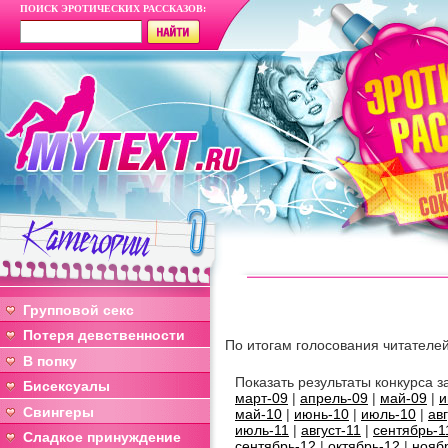
ПОИСК ЭРОТИЧЕСКИХ РАССКАЗОВ:
Групповой секс
Потеря девственности
По итогам голосования читателе
В попку
Показать результаты конкурса
Бисексуалы
март-09
|
апрель-09
|
май-09
|
и
Свингеры
май-10
|
июнь-10
|
июль-10
|
ав
июль-11
|
август-11
|
сентябрь-1
Сладкое принуждение
сентябрь-12
|
октябрь-12
|
нояб