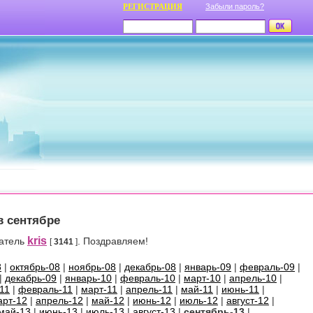
РЕГИСТРАЦИЯ
Забыли пароль?
в сентябре
kris
ватель
. Поздравляем!
[
3141
]
8
|
октябрь-08
|
ноябрь-08
|
декабрь-08
|
январь-09
|
февраль-09
|
|
декабрь-09
|
январь-10
|
февраль-10
|
март-10
|
апрель-10
|
11
|
февраль-11
|
март-11
|
апрель-11
|
май-11
|
июнь-11
|
арт-12
|
апрель-12
|
май-12
|
июнь-12
|
июль-12
|
август-12
|
май-13
|
июнь-13
|
июль-13
|
август-13
|
сентябрь-13
|