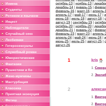
октябрь-13
|
ноябрь-13
|
декабр
Измена
декабрь-14
|
январь-15
|
феврал
Студенты
февраль-16
|
март-16
|
апрель-
апрель-17
|
май-17
|
июнь-17
|
Ротиком и язычком
июнь-18
|
июль-18
|
август-18
|
Инцест
август-19
|
сентябрь-19
|
октябр
октябрь-20
|
ноябрь-20
|
декабр
Наблюдатели
декабрь-21
|
январь-22
|
феврал
Случайный секс
февраль-23
|
март-23
|
апрель-
апрель-24
|
май-24
|
июнь-24
|
Лесбиянки
июнь-25
|
июль-25
|
август-25
|
август-26
Гетеросексуалы
Служебный роман
Юмористические
1
kris
Фантазии
Сексра
1.
Пушистики и Ко
Эксгиб
2.
Жено-мужчины
Мастурбация
Классика
2
алекса
Приятная экзекуция
Виктор
1.
Фетиш
Виктор
2.