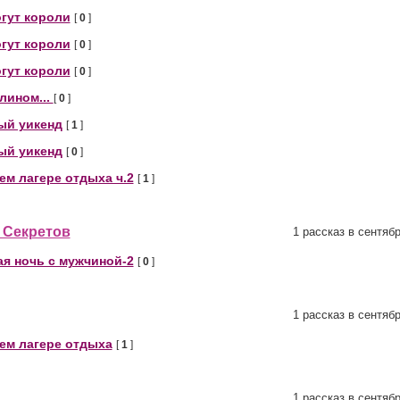
гут короли
[
0
]
гут короли
[
0
]
гут короли
[
0
]
лином...
[
0
]
ый уикенд
[
1
]
ый уикенд
[
0
]
ем лагере отдыха ч.2
[
1
]
 Секретов
1 рассказ в сентяб
я ночь с мужчиной-2
[
0
]
1 рассказ в сентяб
ем лагере отдыха
[
1
]
1 рассказ в сентяб