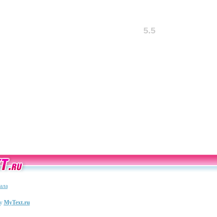
5.5
ала
ту
MyText.ru