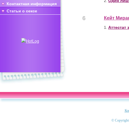
Один лиш
2.
Контактная информация
Статьи о сексе
6
Кейт Мира
Аттестат 
1.
Ко
© Copyright