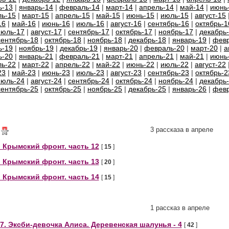
ь-13
|
январь-14
|
февраль-14
|
март-14
|
апрель-14
|
май-14
|
июнь
ь-15
|
март-15
|
апрель-15
|
май-15
|
июнь-15
|
июль-15
|
август-15
16
|
май-16
|
июнь-16
|
июль-16
|
август-16
|
сентябрь-16
|
октябрь-1
июль-17
|
август-17
|
сентябрь-17
|
октябрь-17
|
ноябрь-17
|
декабрь
сентябрь-18
|
октябрь-18
|
ноябрь-18
|
декабрь-18
|
январь-19
|
февр
ь-19
|
ноябрь-19
|
декабрь-19
|
январь-20
|
февраль-20
|
март-20
|
а
ь-20
|
январь-21
|
февраль-21
|
март-21
|
апрель-21
|
май-21
|
июнь
ь-22
|
март-22
|
апрель-22
|
май-22
|
июнь-22
|
июль-22
|
август-22
23
|
май-23
|
июнь-23
|
июль-23
|
август-23
|
сентябрь-23
|
октябрь-2
июль-24
|
август-24
|
сентябрь-24
|
октябрь-24
|
ноябрь-24
|
декабрь
сентябрь-25
|
октябрь-25
|
ноябрь-25
|
декабрь-25
|
январь-26
|
февр
3 рассказа в апреле
 Крымский фронт. часть 12
[
15
]
 Крымский фронт. часть 13
[
20
]
 Крымский фронт. часть 14
[
15
]
1 рассказ в апреле
7. Эксби-девочка Алиса. Деревенская шалунья - 4
[
42
]