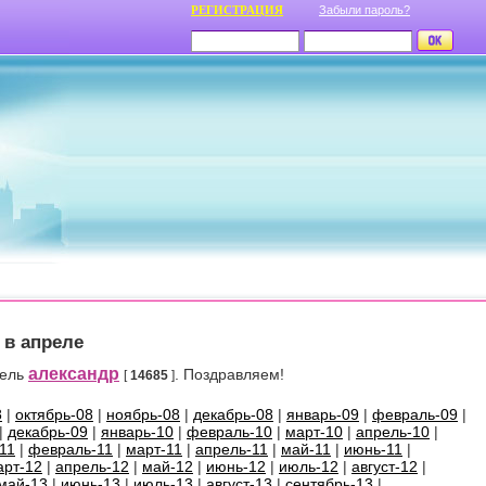
РЕГИСТРАЦИЯ
Забыли пароль?
 в апреле
александр
тель
. Поздравляем!
[
14685
]
8
|
октябрь-08
|
ноябрь-08
|
декабрь-08
|
январь-09
|
февраль-09
|
|
декабрь-09
|
январь-10
|
февраль-10
|
март-10
|
апрель-10
|
11
|
февраль-11
|
март-11
|
апрель-11
|
май-11
|
июнь-11
|
арт-12
|
апрель-12
|
май-12
|
июнь-12
|
июль-12
|
август-12
|
май-13
|
июнь-13
|
июль-13
|
август-13
|
сентябрь-13
|