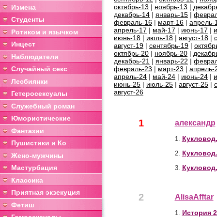
октябрь-13
|
ноябрь-13
|
декабр
Измена
декабрь-14
|
январь-15
|
феврал
Студенты
февраль-16
|
март-16
|
апрель-
апрель-17
|
май-17
|
июнь-17
|
Ротиком и язычком
июнь-18
|
июль-18
|
август-18
|
Инцест
август-19
|
сентябрь-19
|
октябр
октябрь-20
|
ноябрь-20
|
декабр
Наблюдатели
декабрь-21
|
январь-22
|
феврал
Случайный секс
февраль-23
|
март-23
|
апрель-
апрель-24
|
май-24
|
июнь-24
|
Лесбиянки
июнь-25
|
июль-25
|
август-25
|
август-26
Гетеросексуалы
Служебный роман
Юмористические
1
александр
Фантазии
Кукловод.
1.
Пушистики и Ко
Кукловод.
2.
Жено-мужчины
Мастурбация
Кукловод.
3.
Классика
Приятная экзекуция
2
AlisaAfftar
Фетиш
История 2
1.