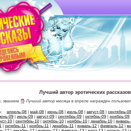
Лучший автор эротических рассказов
й, званием
Лучший автор месяца
в апреле награжден пользова
 за:
апрель-08
|
май-08
|
июнь-08
|
июль-08
|
август-08
|
сентябрь-0
юнь-09
|
июль-09
|
август-09
|
сентябрь-09
|
октябрь-09
|
ноябрь-09
густ-10
|
сентябрь-10
|
октябрь-10
|
ноябрь-10
|
декабрь-10
|
январь-
1
|
октябрь-11
|
ноябрь-11
|
декабрь-11
|
январь-12
|
февраль-12
|
м
рь-12
|
декабрь-12
|
январь-13
|
февраль-13
|
март-13
|
апрель-13
|