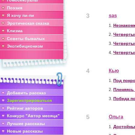
Гомосексуалы
Поэзия
3
Я хочу пи-пи
sas
Эротическая сказка
Незнаком
1.
Клизма
Четвертый
2.
Советы бывалых
Четвертый
3.
Эксгибиционизм
Четвертый
4.
4
Кью
Под покр
1.
Пленяясь
2.
Добавить рассказ
Победа п
3.
Зарегистрироваться
Рейтинг авторов
Конкурс "Автор месяца"
5
Ольга
Лучшие рассказы
Достойны
1.
Новые рассказы