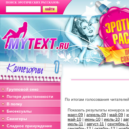
ПОИСК ЭРОТИЧЕСКИХ РАССКАЗОВ:
Групповой секс
Потеря девственности
По итогам голосования читателе
В попку
Показать результаты конкурса
Бисексуалы
март-09
|
апрель-09
|
май-09
|
и
Свингеры
май-10
|
июнь-10
|
июль-10
|
ав
июль-11
|
август-11
|
сентябрь-1
Сладкое принуждение
сентябрь-12
|
октябрь-12
|
нояб