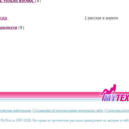
ь только взгляд.
[
5
]
нда
1 рассказ в апреле
зрелости
[
5
]
нтактная информация
|
Соглашение об использовании материалов сайта
|
Статистика порт
 MyText.ru 2007-2026. Все права на эротические рассказы принадлежат их авторам и сай