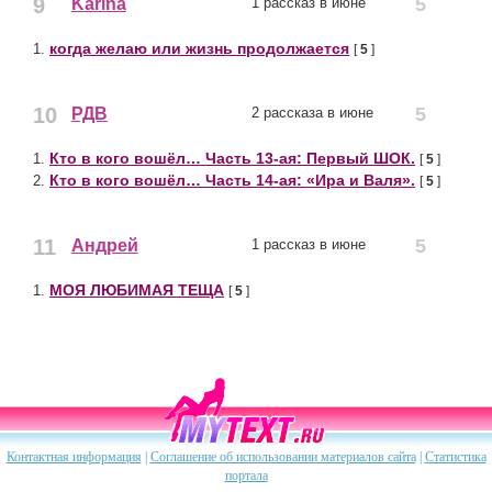
9
5
Karina
1 рассказ в июне
когда желаю или жизнь продолжается
1.
[
5
]
10
5
РДВ
2 рассказа в июне
Кто в кого вошёл… Часть 13-ая: Первый ШОК.
1.
[
5
]
Кто в кого вошёл… Часть 14-ая: «Ира и Валя».
2.
[
5
]
11
5
Андрей
1 рассказ в июне
МОЯ ЛЮБИМАЯ ТЕЩА
1.
[
5
]
Контактная информация
|
Соглашение об использовании материалов сайта
|
Статистика
портала