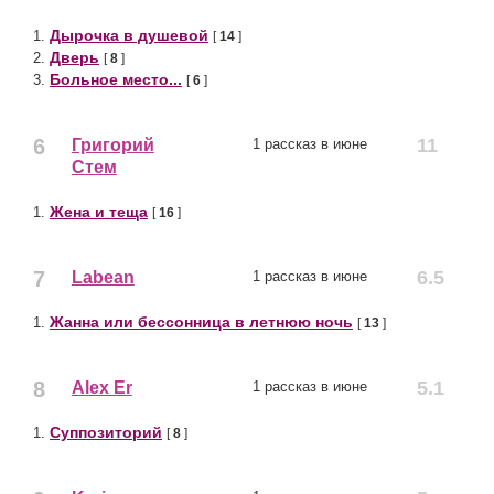
Дырочка в душевой
1.
[
14
]
Дверь
2.
[
8
]
Больное место...
3.
[
6
]
6
11
Григорий
1 рассказ в июне
Стем
Жена и теща
1.
[
16
]
7
6.5
Labean
1 рассказ в июне
Жанна или бессонница в летнюю ночь
1.
[
13
]
8
5.1
Alex Er
1 рассказ в июне
Суппозиторий
1.
[
8
]