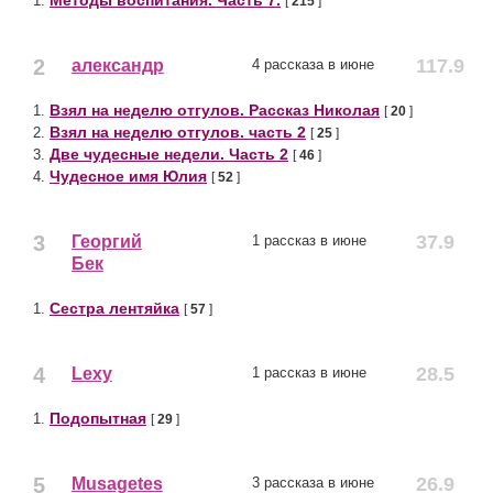
Методы воспитания. Часть 7.
1.
[
215
]
2
117.9
александр
4 рассказа в июне
Взял на неделю отгулов. Рассказ Николая
1.
[
20
]
Взял на неделю отгулов. часть 2
2.
[
25
]
Две чудесные недели. Часть 2
3.
[
46
]
Чудесное имя Юлия
4.
[
52
]
3
37.9
Георгий
1 рассказ в июне
Бек
Сестра лентяйка
1.
[
57
]
4
28.5
Lexy
1 рассказ в июне
Подопытная
1.
[
29
]
5
26.9
Musagetes
3 рассказа в июне