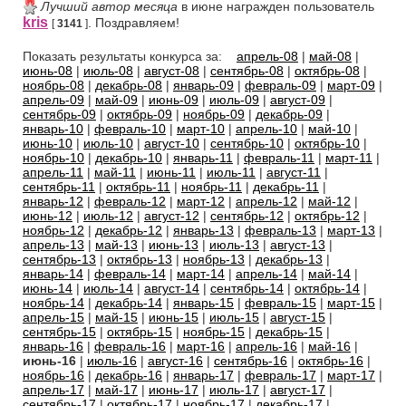
Лучший автор месяца
в июне награжден пользователь
kris
. Поздравляем!
[
3141
]
Показать результаты конкурса за:
апрель-08
|
май-08
|
июнь-08
|
июль-08
|
август-08
|
сентябрь-08
|
октябрь-08
|
ноябрь-08
|
декабрь-08
|
январь-09
|
февраль-09
|
март-09
|
апрель-09
|
май-09
|
июнь-09
|
июль-09
|
август-09
|
сентябрь-09
|
октябрь-09
|
ноябрь-09
|
декабрь-09
|
январь-10
|
февраль-10
|
март-10
|
апрель-10
|
май-10
|
июнь-10
|
июль-10
|
август-10
|
сентябрь-10
|
октябрь-10
|
ноябрь-10
|
декабрь-10
|
январь-11
|
февраль-11
|
март-11
|
апрель-11
|
май-11
|
июнь-11
|
июль-11
|
август-11
|
сентябрь-11
|
октябрь-11
|
ноябрь-11
|
декабрь-11
|
январь-12
|
февраль-12
|
март-12
|
апрель-12
|
май-12
|
июнь-12
|
июль-12
|
август-12
|
сентябрь-12
|
октябрь-12
|
ноябрь-12
|
декабрь-12
|
январь-13
|
февраль-13
|
март-13
|
апрель-13
|
май-13
|
июнь-13
|
июль-13
|
август-13
|
сентябрь-13
|
октябрь-13
|
ноябрь-13
|
декабрь-13
|
январь-14
|
февраль-14
|
март-14
|
апрель-14
|
май-14
|
июнь-14
|
июль-14
|
август-14
|
сентябрь-14
|
октябрь-14
|
ноябрь-14
|
декабрь-14
|
январь-15
|
февраль-15
|
март-15
|
апрель-15
|
май-15
|
июнь-15
|
июль-15
|
август-15
|
сентябрь-15
|
октябрь-15
|
ноябрь-15
|
декабрь-15
|
январь-16
|
февраль-16
|
март-16
|
апрель-16
|
май-16
|
июнь-16
|
июль-16
|
август-16
|
сентябрь-16
|
октябрь-16
|
ноябрь-16
|
декабрь-16
|
январь-17
|
февраль-17
|
март-17
|
апрель-17
|
май-17
|
июнь-17
|
июль-17
|
август-17
|
сентябрь-17
|
октябрь-17
|
ноябрь-17
|
декабрь-17
|