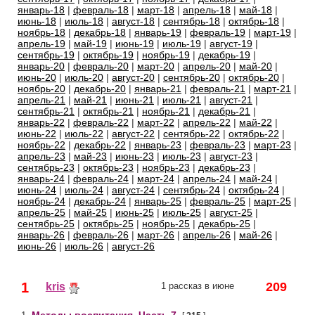
январь-18
|
февраль-18
|
март-18
|
апрель-18
|
май-18
|
июнь-18
|
июль-18
|
август-18
|
сентябрь-18
|
октябрь-18
|
ноябрь-18
|
декабрь-18
|
январь-19
|
февраль-19
|
март-19
|
апрель-19
|
май-19
|
июнь-19
|
июль-19
|
август-19
|
сентябрь-19
|
октябрь-19
|
ноябрь-19
|
декабрь-19
|
январь-20
|
февраль-20
|
март-20
|
апрель-20
|
май-20
|
июнь-20
|
июль-20
|
август-20
|
сентябрь-20
|
октябрь-20
|
ноябрь-20
|
декабрь-20
|
январь-21
|
февраль-21
|
март-21
|
апрель-21
|
май-21
|
июнь-21
|
июль-21
|
август-21
|
сентябрь-21
|
октябрь-21
|
ноябрь-21
|
декабрь-21
|
январь-22
|
февраль-22
|
март-22
|
апрель-22
|
май-22
|
июнь-22
|
июль-22
|
август-22
|
сентябрь-22
|
октябрь-22
|
ноябрь-22
|
декабрь-22
|
январь-23
|
февраль-23
|
март-23
|
апрель-23
|
май-23
|
июнь-23
|
июль-23
|
август-23
|
сентябрь-23
|
октябрь-23
|
ноябрь-23
|
декабрь-23
|
январь-24
|
февраль-24
|
март-24
|
апрель-24
|
май-24
|
июнь-24
|
июль-24
|
август-24
|
сентябрь-24
|
октябрь-24
|
ноябрь-24
|
декабрь-24
|
январь-25
|
февраль-25
|
март-25
|
апрель-25
|
май-25
|
июнь-25
|
июль-25
|
август-25
|
сентябрь-25
|
октябрь-25
|
ноябрь-25
|
декабрь-25
|
январь-26
|
февраль-26
|
март-26
|
апрель-26
|
май-26
|
июнь-26
|
июль-26
|
август-26
1
209
kris
1 рассказ в июне