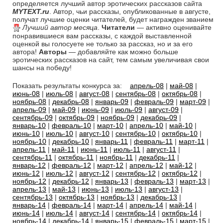
определяется лучший автор эротических рассказов сайта
MYTEXT.ru
. Автор, чьи рассказы, опубликованные в августе,
получат лучшие оценки читателей, будет награжден званием
Лучший автор месяца
.
Читатели
— активно оценивайте
понравившиеся вам рассказы, с каждой выставленной
оценкой вы голосуете не только за рассказ, но и за его
автора!
Авторы
— добавляйте как можно больше
эротических рассказов на сайт, тем самым увеличивая свои
шансы на победу!
Показать результаты конкурса за:
апрель-08
|
май-08
|
июнь-08
|
июль-08
|
август-08
|
сентябрь-08
|
октябрь-08
|
ноябрь-08
|
декабрь-08
|
январь-09
|
февраль-09
|
март-09
|
апрель-09
|
май-09
|
июнь-09
|
июль-09
|
август-09
|
сентябрь-09
|
октябрь-09
|
ноябрь-09
|
декабрь-09
|
январь-10
|
февраль-10
|
март-10
|
апрель-10
|
май-10
|
июнь-10
|
июль-10
|
август-10
|
сентябрь-10
|
октябрь-10
|
ноябрь-10
|
декабрь-10
|
январь-11
|
февраль-11
|
март-11
|
апрель-11
|
май-11
|
июнь-11
|
июль-11
|
август-11
|
сентябрь-11
|
октябрь-11
|
ноябрь-11
|
декабрь-11
|
январь-12
|
февраль-12
|
март-12
|
апрель-12
|
май-12
|
июнь-12
|
июль-12
|
август-12
|
сентябрь-12
|
октябрь-12
|
ноябрь-12
|
декабрь-12
|
январь-13
|
февраль-13
|
март-13
|
апрель-13
|
май-13
|
июнь-13
|
июль-13
|
август-13
|
сентябрь-13
|
октябрь-13
|
ноябрь-13
|
декабрь-13
|
январь-14
|
февраль-14
|
март-14
|
апрель-14
|
май-14
|
июнь-14
|
июль-14
|
август-14
|
сентябрь-14
|
октябрь-14
|
ноябрь-14
|
декабрь-14
|
январь-15
|
февраль-15
|
март-15
|