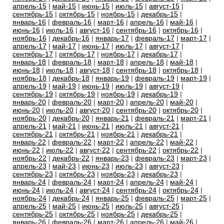
апрель-15
|
май-15
|
июнь-15
|
июль-15
|
август-15
|
сентябрь-15
|
октябрь-15
|
ноябрь-15
|
декабрь-15
|
январь-16
|
февраль-16
|
март-16
|
апрель-16
|
май-16
|
июнь-16
|
июль-16
|
август-16
|
сентябрь-16
|
октябрь-16
|
ноябрь-16
|
декабрь-16
|
январь-17
|
февраль-17
|
март-17
|
апрель-17
|
май-17
|
июнь-17
|
июль-17
|
август-17
|
сентябрь-17
|
октябрь-17
|
ноябрь-17
|
декабрь-17
|
январь-18
|
февраль-18
|
март-18
|
апрель-18
|
май-18
|
июнь-18
|
июль-18
|
август-18
|
сентябрь-18
|
октябрь-18
|
ноябрь-18
|
декабрь-18
|
январь-19
|
февраль-19
|
март-19
|
апрель-19
|
май-19
|
июнь-19
|
июль-19
|
август-19
|
сентябрь-19
|
октябрь-19
|
ноябрь-19
|
декабрь-19
|
январь-20
|
февраль-20
|
март-20
|
апрель-20
|
май-20
|
июнь-20
|
июль-20
|
август-20
|
сентябрь-20
|
октябрь-20
|
ноябрь-20
|
декабрь-20
|
январь-21
|
февраль-21
|
март-21
|
апрель-21
|
май-21
|
июнь-21
|
июль-21
|
август-21
|
сентябрь-21
|
октябрь-21
|
ноябрь-21
|
декабрь-21
|
январь-22
|
февраль-22
|
март-22
|
апрель-22
|
май-22
|
июнь-22
|
июль-22
|
август-22
|
сентябрь-22
|
октябрь-22
|
ноябрь-22
|
декабрь-22
|
январь-23
|
февраль-23
|
март-23
|
апрель-23
|
май-23
|
июнь-23
|
июль-23
|
август-23
|
сентябрь-23
|
октябрь-23
|
ноябрь-23
|
декабрь-23
|
январь-24
|
февраль-24
|
март-24
|
апрель-24
|
май-24
|
июнь-24
|
июль-24
|
август-24
|
сентябрь-24
|
октябрь-24
|
ноябрь-24
|
декабрь-24
|
январь-25
|
февраль-25
|
март-25
|
апрель-25
|
май-25
|
июнь-25
|
июль-25
|
август-25
|
сентябрь-25
|
октябрь-25
|
ноябрь-25
|
декабрь-25
|
январь-26
|
февраль-26
|
март-26
|
апрель-26
|
май-26
|