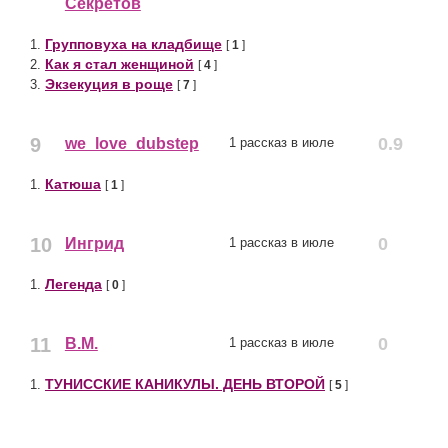
Секретов
Групповуха на кладбище
1.
[
1
]
Как я стал женщиной
2.
[
4
]
Экзекуция в роще
3.
[
7
]
9
0.9
we_love_dubstep
1 рассказ в июле
Катюша
1.
[
1
]
10
0
Ингрид
1 рассказ в июле
Легенда
1.
[
0
]
11
0
В.М.
1 рассказ в июле
ТУНИССКИЕ КАНИКУЛЫ. ДЕНЬ ВТОРОЙ
1.
[
5
]