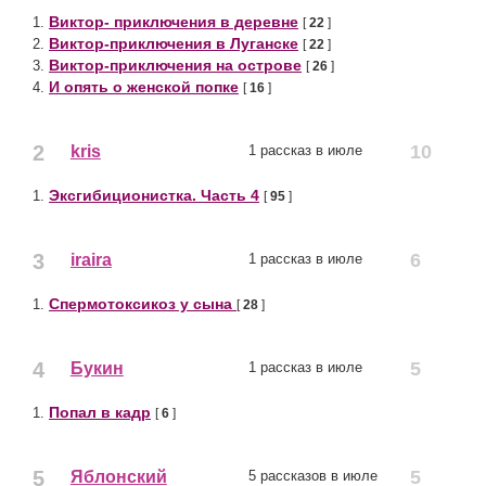
Виктор- приключения в деревне
1.
[
22
]
Виктор-приключения в Луганске
2.
[
22
]
Виктор-приключения на острове
3.
[
26
]
И опять о женской попке
4.
[
16
]
2
10
kris
1 рассказ в июле
Эксгибиционистка. Часть 4
1.
[
95
]
3
6
iraira
1 рассказ в июле
Спермотоксикоз у сына
1.
[
28
]
4
5
Букин
1 рассказ в июле
Попал в кадр
1.
[
6
]
5
5
Яблонский
5 рассказов в июле