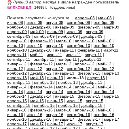
Лучший автор месяца
в июле награжден пользователь
александр
. Поздравляем!
[
14685
]
Показать результаты конкурса за:
апрель-08
|
май-08
|
июнь-08
|
июль-08
|
август-08
|
сентябрь-08
|
октябрь-08
|
ноябрь-08
|
декабрь-08
|
январь-09
|
февраль-09
|
март-09
|
апрель-09
|
май-09
|
июнь-09
|
июль-09
|
август-09
|
сентябрь-09
|
октябрь-09
|
ноябрь-09
|
декабрь-09
|
январь-10
|
февраль-10
|
март-10
|
апрель-10
|
май-10
|
июнь-10
|
июль-10
|
август-10
|
сентябрь-10
|
октябрь-10
|
ноябрь-10
|
декабрь-10
|
январь-11
|
февраль-11
|
март-11
|
апрель-11
|
май-11
|
июнь-11
|
июль-11
|
август-11
|
сентябрь-11
|
октябрь-11
|
ноябрь-11
|
декабрь-11
|
январь-12
|
февраль-12
|
март-12
|
апрель-12
|
май-12
|
июнь-12
|
июль-12
|
август-12
|
сентябрь-12
|
октябрь-12
|
ноябрь-12
|
декабрь-12
|
январь-13
|
февраль-13
|
март-13
|
апрель-13
|
май-13
|
июнь-13
|
июль-13
|
август-13
|
сентябрь-13
|
октябрь-13
|
ноябрь-13
|
декабрь-13
|
январь-14
|
февраль-14
|
март-14
|
апрель-14
|
май-14
|
июнь-14
|
июль-14
|
август-14
|
сентябрь-14
|
октябрь-14
|
ноябрь-14
|
декабрь-14
|
январь-15
|
февраль-15
|
март-15
|
апрель-15
|
май-15
|
июнь-15
|
июль-15
|
август-15
|
сентябрь-15
|
октябрь-15
|
ноябрь-15
|
декабрь-15
|
январь-16
|
февраль-16
|
март-16
|
апрель-16
|
май-16
|
июнь-16
|
июль-16
|
август-16
|
сентябрь-16
|
октябрь-16
|
ноябрь-16
|
декабрь-16
|
январь-17
|
февраль-17
|
март-17
|
апрель-17
|
май-17
|
июнь-17
|
июль-17
|
август-17
|
сентябрь-17
|
октябрь-17
|
ноябрь-17
|
декабрь-17
|