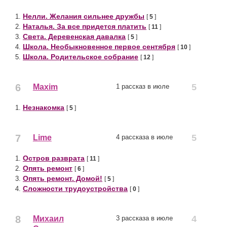
Нелли. Желания сильнее дружбы
1.
[
5
]
Наталья. За все придется платить
2.
[
11
]
Света. Деревенская давалка
3.
[
5
]
Школа. Необыкновенное первое сентября
4.
[
10
]
Школа. Родительское собрание
5.
[
12
]
6
5
Maxim
1 рассказ в июле
Незнакомка
1.
[
5
]
7
5
Lime
4 рассказа в июле
Остров разврата
1.
[
11
]
Опять ремонт
2.
[
6
]
Опять ремонт. Домой!
3.
[
5
]
Сложности трудоустройства
4.
[
0
]
8
4
Михаил
3 рассказа в июле