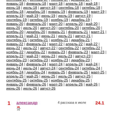
январь-18
|
февраль-18
|
март-18
|
апрель-18
|
май-18
|
июнь-18
|
июль-18
|
август-18
|
сентябрь-18
|
октябрь-18
|
ноябрь-18
|
декабрь-18
|
январь-19
|
февраль-19
|
март-19
|
апрель-19
|
май-19
|
июнь-19
|
июль-19
|
август-19
|
сентябрь-19
|
октябрь-19
|
ноябрь-19
|
декабрь-19
|
январь-20
|
февраль-20
|
март-20
|
апрель-20
|
май-20
|
июнь-20
|
июль-20
|
август-20
|
сентябрь-20
|
октябрь-20
|
ноябрь-20
|
декабрь-20
|
январь-21
|
февраль-21
|
март-21
|
апрель-21
|
май-21
|
июнь-21
|
июль-21
|
август-21
|
сентябрь-21
|
октябрь-21
|
ноябрь-21
|
декабрь-21
|
январь-22
|
февраль-22
|
март-22
|
апрель-22
|
май-22
|
июнь-22
|
июль-22
|
август-22
|
сентябрь-22
|
октябрь-22
|
ноябрь-22
|
декабрь-22
|
январь-23
|
февраль-23
|
март-23
|
апрель-23
|
май-23
|
июнь-23
|
июль-23
|
август-23
|
сентябрь-23
|
октябрь-23
|
ноябрь-23
|
декабрь-23
|
январь-24
|
февраль-24
|
март-24
|
апрель-24
|
май-24
|
июнь-24
|
июль-24
|
август-24
|
сентябрь-24
|
октябрь-24
|
ноябрь-24
|
декабрь-24
|
январь-25
|
февраль-25
|
март-25
|
апрель-25
|
май-25
|
июнь-25
|
июль-25
|
август-25
|
сентябрь-25
|
октябрь-25
|
ноябрь-25
|
декабрь-25
|
январь-26
|
февраль-26
|
март-26
|
апрель-26
|
май-26
|
июнь-26
|
июль-26
|
август-26
1
24.1
александр
4 рассказа в июле