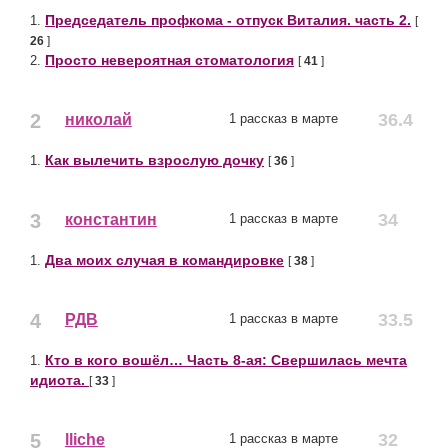
Председатель профкома - отпуск Виталия. часть 2.
1.
[
26
]
Просто невероятная стоматология
2.
[
41
]
2
36.4
николай
1 рассказ в марте
Как вылечить взрослую дочку
1.
[
36
]
3
34
константин
1 рассказ в марте
Два моих случая в командировке
1.
[
38
]
4
33.5
РДВ
1 рассказ в марте
Кто в кого вошёл… Часть 8-ая: Свершилась мечта
1.
идиота.
[
33
]
5
32
lliche
1 рассказ в марте