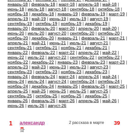
январь-18
|
февраль-18
|
март-18
|
апрель-18
|
май-18
|
июнь-18
|
июль-18
|
август-18
|
сентябрь-18
|
октябрь-18
|
ноябрь-18
|
декабрь-18
|
январь-19
|
февраль-19
|
март-19
|
апрель-19
|
май-19
|
июнь-19
|
июль-19
|
август-19
|
сентябрь-19
|
октябрь-19
|
ноябрь-19
|
декабрь-19
|
январь-20
|
февраль-20
|
март-20
|
апрель-20
|
май-20
|
июнь-20
|
июль-20
|
август-20
|
сентябрь-20
|
октябрь-20
|
ноябрь-20
|
декабрь-20
|
январь-21
|
февраль-21
|
март-21
|
апрель-21
|
май-21
|
июнь-21
|
июль-21
|
август-21
|
сентябрь-21
|
октябрь-21
|
ноябрь-21
|
декабрь-21
|
январь-22
|
февраль-22
|
март-22
|
апрель-22
|
май-22
|
июнь-22
|
июль-22
|
август-22
|
сентябрь-22
|
октябрь-22
|
ноябрь-22
|
декабрь-22
|
январь-23
|
февраль-23
|
март-23
|
апрель-23
|
май-23
|
июнь-23
|
июль-23
|
август-23
|
сентябрь-23
|
октябрь-23
|
ноябрь-23
|
декабрь-23
|
январь-24
|
февраль-24
|
март-24
|
апрель-24
|
май-24
|
июнь-24
|
июль-24
|
август-24
|
сентябрь-24
|
октябрь-24
|
ноябрь-24
|
декабрь-24
|
январь-25
|
февраль-25
|
март-25
|
апрель-25
|
май-25
|
июнь-25
|
июль-25
|
август-25
|
сентябрь-25
|
октябрь-25
|
ноябрь-25
|
декабрь-25
|
январь-26
|
февраль-26
|
март-26
|
апрель-26
|
май-26
|
июнь-26
|
июль-26
|
август-26
1
39
александр
2 рассказа в марте