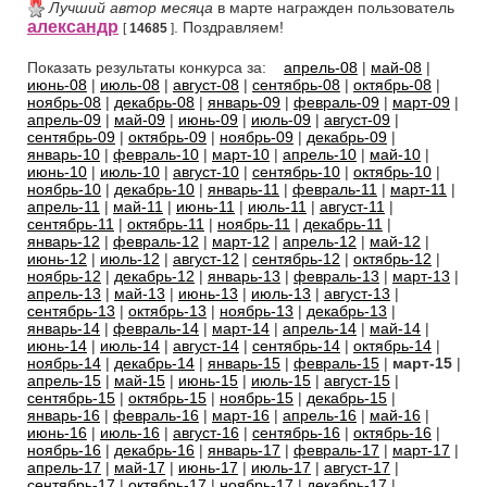
Лучший автор месяца
в марте награжден пользователь
александр
. Поздравляем!
[
14685
]
Показать результаты конкурса за:
апрель-08
|
май-08
|
июнь-08
|
июль-08
|
август-08
|
сентябрь-08
|
октябрь-08
|
ноябрь-08
|
декабрь-08
|
январь-09
|
февраль-09
|
март-09
|
апрель-09
|
май-09
|
июнь-09
|
июль-09
|
август-09
|
сентябрь-09
|
октябрь-09
|
ноябрь-09
|
декабрь-09
|
январь-10
|
февраль-10
|
март-10
|
апрель-10
|
май-10
|
июнь-10
|
июль-10
|
август-10
|
сентябрь-10
|
октябрь-10
|
ноябрь-10
|
декабрь-10
|
январь-11
|
февраль-11
|
март-11
|
апрель-11
|
май-11
|
июнь-11
|
июль-11
|
август-11
|
сентябрь-11
|
октябрь-11
|
ноябрь-11
|
декабрь-11
|
январь-12
|
февраль-12
|
март-12
|
апрель-12
|
май-12
|
июнь-12
|
июль-12
|
август-12
|
сентябрь-12
|
октябрь-12
|
ноябрь-12
|
декабрь-12
|
январь-13
|
февраль-13
|
март-13
|
апрель-13
|
май-13
|
июнь-13
|
июль-13
|
август-13
|
сентябрь-13
|
октябрь-13
|
ноябрь-13
|
декабрь-13
|
январь-14
|
февраль-14
|
март-14
|
апрель-14
|
май-14
|
июнь-14
|
июль-14
|
август-14
|
сентябрь-14
|
октябрь-14
|
ноябрь-14
|
декабрь-14
|
январь-15
|
февраль-15
|
март-15
|
апрель-15
|
май-15
|
июнь-15
|
июль-15
|
август-15
|
сентябрь-15
|
октябрь-15
|
ноябрь-15
|
декабрь-15
|
январь-16
|
февраль-16
|
март-16
|
апрель-16
|
май-16
|
июнь-16
|
июль-16
|
август-16
|
сентябрь-16
|
октябрь-16
|
ноябрь-16
|
декабрь-16
|
январь-17
|
февраль-17
|
март-17
|
апрель-17
|
май-17
|
июнь-17
|
июль-17
|
август-17
|
сентябрь-17
|
октябрь-17
|
ноябрь-17
|
декабрь-17
|