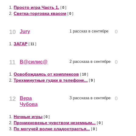
Просто игра Часть 1.
1.
[
0
]
Светка-торговка квасом
2.
[
0
]
10
0
Jury
1 рассказ в сентябре
ЗАГАР
1.
[
11
]
11
0
В@силис@
2 рассказа в сентябре
Освобождаясь от комплексов
1.
[
10
]
Трехминутные гудки в телефоне...
2.
[
9
]
12
0
Вера
3 рассказа в сентябре
Чубова
Ночные игры
1.
[
0
]
Проникновенье чувством неземным...
2.
[
0
]
По могучей волне сладострастья...
3.
[
0
]