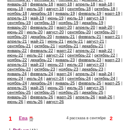
январь-18
|
февраль-18
|
март-18
|
апрель-18
|
май-18
|
июнь-18
|
июль-18
|
август-18
|
сентябрь-18
|
октябрь-18
|
ноябрь-18
|
декабрь-18
|
январь-19
|
февраль-19
|
март-19
|
апрель-19
|
май-19
|
июнь-19
|
июль-19
|
август-19
|
сентябрь-19
|
октябрь-19
|
ноябрь-19
|
декабрь-19
|
январь-20
|
февраль-20
|
март-20
|
апрель-20
|
май-20
|
июнь-20
|
июль-20
|
август-20
|
сентябрь-20
|
октябрь-20
|
ноябрь-20
|
декабрь-20
|
январь-21
|
февраль-21
|
март-21
|
апрель-21
|
май-21
|
июнь-21
|
июль-21
|
август-21
|
сентябрь-21
|
октябрь-21
|
ноябрь-21
|
декабрь-21
|
январь-22
|
февраль-22
|
март-22
|
апрель-22
|
май-22
|
июнь-22
|
июль-22
|
август-22
|
сентябрь-22
|
октябрь-22
|
ноябрь-22
|
декабрь-22
|
январь-23
|
февраль-23
|
март-23
|
апрель-23
|
май-23
|
июнь-23
|
июль-23
|
август-23
|
сентябрь-23
|
октябрь-23
|
ноябрь-23
|
декабрь-23
|
январь-24
|
февраль-24
|
март-24
|
апрель-24
|
май-24
|
июнь-24
|
июль-24
|
август-24
|
сентябрь-24
|
октябрь-24
|
ноябрь-24
|
декабрь-24
|
январь-25
|
февраль-25
|
март-25
|
апрель-25
|
май-25
|
июнь-25
|
июль-25
|
август-25
|
сентябрь-25
|
октябрь-25
|
ноябрь-25
|
декабрь-25
|
январь-26
|
февраль-26
|
март-26
|
апрель-26
|
май-26
|
июнь-26
|
июль-26
|
август-26
1
2
Ева
4 рассказа в сентябре