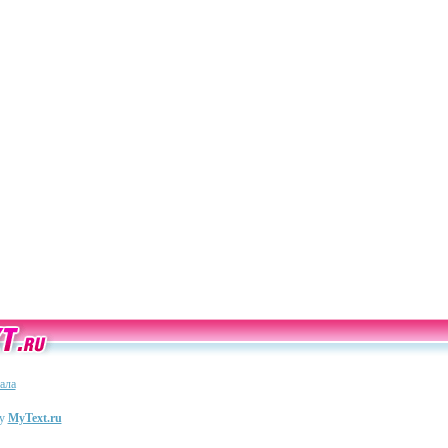
ала
ту
MyText.ru