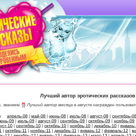
Лучший автор эротических рассказов 
й, званием
Лучший автор месяца
в августе награжден пользова
 за:
апрель-08
|
май-08
|
июнь-08
|
июль-08
|
август-08
|
сентябрь-0
юнь-09
|
июль-09
|
август-09
|
сентябрь-09
|
октябрь-09
|
ноябрь-09
густ-10
|
сентябрь-10
|
октябрь-10
|
ноябрь-10
|
декабрь-10
|
январь-
1
|
октябрь-11
|
ноябрь-11
|
декабрь-11
|
январь-12
|
февраль-12
|
м
рь-12
|
декабрь-12
|
январь-13
|
февраль-13
|
март-13
|
апрель-13
|