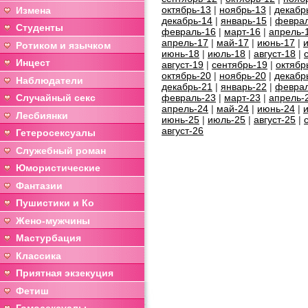
октябрь-13
|
ноябрь-13
|
декабр
Измена
декабрь-14
|
январь-15
|
феврал
Студенты
февраль-16
|
март-16
|
апрель-
апрель-17
|
май-17
|
июнь-17
|
Ротиком и язычком
июнь-18
|
июль-18
|
август-18
|
Инцест
август-19
|
сентябрь-19
|
октябр
октябрь-20
|
ноябрь-20
|
декабр
Наблюдатели
декабрь-21
|
январь-22
|
феврал
Случайный секс
февраль-23
|
март-23
|
апрель-
апрель-24
|
май-24
|
июнь-24
|
Лесбиянки
июнь-25
|
июль-25
|
август-25
|
август-26
Гетеросексуалы
Служебный роман
Юмористические
Фантазии
Пушистики и Ко
Жено-мужчины
Мастурбация
Классика
Приятная экзекуция
Фетиш