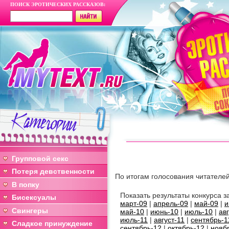
ПОИСК ЭРОТИЧЕСКИХ РАССКАЗОВ:
Групповой секс
Потеря девственности
По итогам голосования читателе
В попку
Показать результаты конкурса
Бисексуалы
март-09
|
апрель-09
|
май-09
|
и
Свингеры
май-10
|
июнь-10
|
июль-10
|
ав
июль-11
|
август-11
|
сентябрь-1
Сладкое принуждение
сентябрь-12
|
октябрь-12
|
нояб