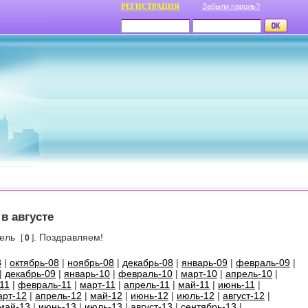
РЕГИСТРАЦИЯ
Забыли пароль?
в августе
тель
. Поздравляем!
[
0
]
8
|
октябрь-08
|
ноябрь-08
|
декабрь-08
|
январь-09
|
февраль-09
|
|
декабрь-09
|
январь-10
|
февраль-10
|
март-10
|
апрель-10
|
11
|
февраль-11
|
март-11
|
апрель-11
|
май-11
|
июнь-11
|
арт-12
|
апрель-12
|
май-12
|
июнь-12
|
июль-12
|
август-12
|
май-13
|
июнь-13
|
июль-13
|
август-13
|
сентябрь-13
|