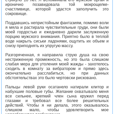
иронично позавидовала той мокрощелке-
счастливице, которой удастся заполучить это
сокровище.
Поддавшись непристойным фантазиям, помимо воли
я мяла и растирала чувствительные груди, они были
моей гордостью и ежедневно дарили заслуженную
порцию мужского внимания. Приятно было в теплой
воде накрыть сиськи ладонями, ощутить их объем и
снизу приподнять их упругую массу.
Разгоряченная, я направила струю душа на свою
нестриженную промежность, но это была слишком
слабая мера для утоления моей жажды - захотелось
сходить в комнату за вибратором и прямо здесь
окончательно расслабиться, но при данных
обстоятельствах это было чертовски рисковано.
Пальцы левой руки осатанело натирали клитор и
набухшие половые губы. Желание охватывало меня
все сильнее, крепкий член сына кружил перед
глазами и требовал все более решительных
действий. Чтобы я ни делала, этого оказывалось
слишком мало, чтобы удовлетворить мое