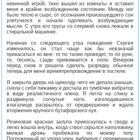
невинной игрой, тихо вышел из комнаты и оставил
меня в крайне возбужденном состоянии. Между ног
было тепло и сыро, от осознания произошедшего сон
улетучился и начали одолевать возбуждающие
мысли. С утра его трусы со спермой снова лежали в
стиральной машинке.
Начиная со следующего утра поведение Сергея
изменилось, он стал чаще как бы невзначай
прикасаться ко мне: то по талии проведет, то по руке,
то, теснясь, сзади прижимается к попе. Вечером
перед сном я решила сделать разрядку, обычное
теперь для меня времяпрепровождение в постели.
Я закрыла дверь на щеколду, чего не делала раньше,
сняла с себя пижамку и достала из тумбочки вибратор
в виде реалистичного члена. Я легла на спину и
раздвинула согнутые ноги, изголодавшееся
влагалище раскрылось от предвкушения и ждало
вторжения крупного бутафорского хуя.
Резиновая красная залупа прикоснулась к своду и
легко вошла внутрь, когда ствол скрылся наполовину,
мелкая дрожь пробежала по моему телу.
Погруженный до упора член, вибрируя с переменным