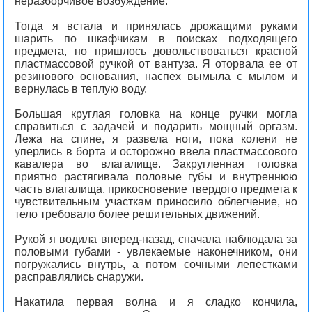
неразборчивое возбуждение.
Тогда я встала и принялась дрожащими руками
шарить по шкафчикам в поисках подходящего
предмета, но пришлось довольствоваться красной
пластмассовой ручкой от вантуза. Я оторвала ее от
резинового основания, наспех вымыла с мылом и
вернулась в теплую воду.
Большая круглая головка на конце ручки могла
справиться с задачей и подарить мощный оргазм.
Лежа на спине, я развела ноги, пока колени не
уперлись в борта и осторожно ввела пластмассового
кавалера во влагалище. Закругленная головка
приятно растягивала половые губы и внутреннюю
часть влагалища, прикосновение твердого предмета к
чувствительным участкам приносило облегчение, но
тело требовало более решительных движений.
Рукой я водила вперед-назад, сначала наблюдала за
половыми губами - увлекаемые наконечником, они
погружались внутрь, а потом сочными лепестками
расправлялись снаружи.
Накатила первая волна и я сладко кончила,