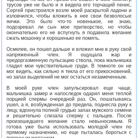
трусов уже не было и я видела его торчащий пенис,
Сергей пристроился возле моей раскрытой ладони и
изловчился, чтобы вложить в нее свои безволосые
яички. Это было что-то новенькое, не знаю,
подозревал ли сын мое притворство, но чтобы
окончательно его не вспугнуть я подавила желание
сжать мошонку и хорошенько ее помять.
Осмелев, он пошел дальше и вложил мне в руку свой
напряженный член. Я ощущала жар и
предоргазменную пульсацию ствола, пока мальчишка
гладил мои чувствительные груди. В темноте он не
мог видеть, как сильно я текла от его прикосновений,
но запах выделений не мог остаться незамеченным.
В моей руке член запульсировал еще чаще,
мальчишка замер и напоследок одарил меня теплой
порцией спермы очередной раз. Он, пошатываясь
ушел, а я, возбужденная до предела, поднесла руку к
лицу, вдохнула полной грудью запах мужского семени
и решительно слизала сперму с пальцев. После
произошедшего желание стало невыносимым. Я
готова уже была использовать молодой член по
прямому назначению, но еще пыталась бороться с
порочным желанием.