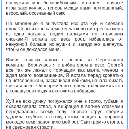
послужило мне безошибочным сигналом - ночные
игры закончились, теперь между нами полноценный,
взрослый, осознанный секс.
На мгновение я выпустила изо рта хуй и сделала
вдох, Сергей сквозь темноту ласково смотрел на меня
и, едва касаясь, водил пальцами по отвисшим
сиськам.Я встала во весь рост, избавилась от
ненужной больше ночнушки и загадочно шепнула,
чтобы он дождался меня.
Виляя сочным задом, я вышла из Сережкиной
комнаты. Вернулась я с вибратором в руке, Сергей
все так же лежал с торчащим как мачта членом и
ждал моего возвращения. Я встала перед кроватью
на четвереньки и, раскачивая дойками, начала лизать
яички и член. Одновременно я ввела фалоиммитатор
в сочащуюся пизду и включила вибрацию.
Хуй на всю длину погружался мне в горло, губами я
обволакивала ствол, а вибрация в вагине спазмами
передавалась всему телу. Первая струя спермы
ударила глубоко в глотку, потом порция за порцией
молодое семя заполнило мой рот. Сын громко стонал,
не сдерживая страсти.