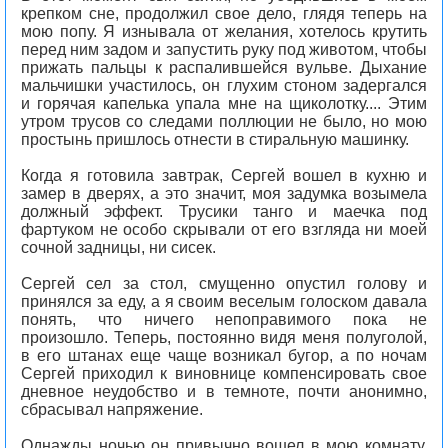
крепком сне, продолжил свое дело, глядя теперь на
мою попу. Я изнывала от желания, хотелось крутить
перед ним задом и запустить руку под животом, чтобы
прижать пальцы к распалившейся вульве. Дыхание
мальчишки участилось, он глухим стоном задергался
и горячая капелька упала мне на щиколотку.... Этим
утром трусов со следами поллюции не было, но мою
простынь пришлось отнести в стиральную машинку.
Когда я готовила завтрак, Сергей вошел в кухню и
замер в дверях, а это значит, моя задумка возымела
должный эффект. Трусики танго и маечка под
фартуком не особо скрывали от его взгляда ни моей
сочной задницы, ни сисек.
Сергей сел за стол, смущенно опустил голову и
принялся за еду, а я своим веселым голоском давала
понять, что ничего непоправимого пока не
произошло. Теперь, постоянно видя меня полуголой,
в его штанах еще чаще возникал бугор, а по ночам
Сергей приходил к виновнице компенсировать свое
дневное неудобство и в темноте, почти анонимно,
сбрасывал напряжение.
Однажды ночью он привычно вошел в мою комнату,