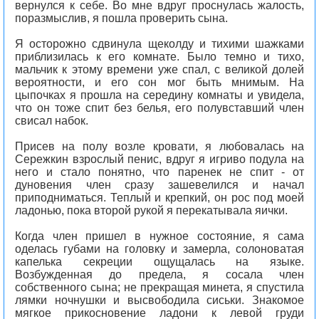
вернулся к себе. Во мне вдруг проснулась жалость,
поразмыслив, я пошла проверить сына.
Я осторожно сдвинула щеколду и тихими шажками
приблизилась к его комнате. Было темно и тихо,
мальчик к этому времени уже спал, с великой долей
вероятности, и его сон мог быть мнимым. На
цыпочках я прошла на середину комнаты и увидела,
что он тоже спит без белья, его полувставший член
свисал набок.
Присев на полу возле кровати, я любовалась на
Сережкин взрослый пенис, вдруг я игриво подула на
него и стало понятно, что паренек не спит - от
дуновения член сразу зашевелился и начал
приподниматься. Теплый и крепкий, он рос под моей
ладонью, пока второй рукой я перекатывала яички.
Когда член пришел в нужное состояние, я сама
оделась губами на головку и замерла, солоноватая
капелька секреции ощущалась на языке.
Возбужденная до предела, я сосала член
собственного сына; не прекращая минета, я спустила
лямки ночнушки и высвободила сиськи. Знакомое
мягкое прикосновение ладони к левой груди