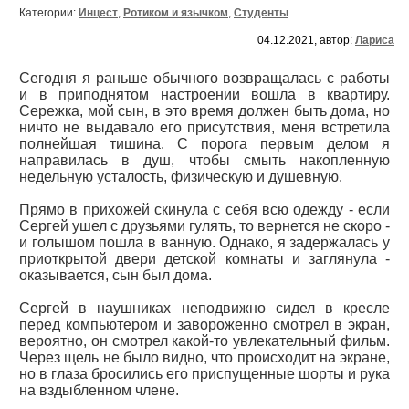
Категории:
Инцест
,
Ротиком и язычком
,
Студенты
04.12.2021, автор:
Лариса
Сегодня я раньше обычного возвращалась с работы
и в приподнятом настроении вошла в квартиру.
Сережка, мой сын, в это время должен быть дома, но
ничто не выдавало его присутствия, меня встретила
полнейшая тишина. С порога первым делом я
направилась в душ, чтобы смыть накопленную
недельную усталость, физическую и душевную.
Прямо в прихожей скинула с себя всю одежду - если
Сергей ушел с друзьями гулять, то вернется не скоро -
и голышом пошла в ванную. Однако, я задержалась у
приоткрытой двери детской комнаты и заглянула -
оказывается, сын был дома.
Сергей в наушниках неподвижно сидел в кресле
перед компьютером и завороженно смотрел в экран,
вероятно, он смотрел какой-то увлекательный фильм.
Через щель не было видно, что происходит на экране,
но в глаза бросились его приспущенные шорты и рука
на вздыбленном члене.