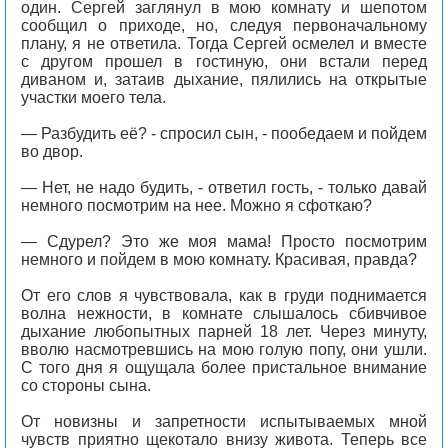
один. Сергей заглянул в мою комнату и шепотом
сообщил о приходе, но, следуя первоначальному
плану, я не ответила. Тогда Сергей осмелел и вместе
с другом прошел в гостиную, они встали перед
диваном и, затаив дыхание, пялились на открытые
участки моего тела.
— Разбудить её? - спросил сын, - пообедаем и пойдем
во двор.
— Нет, не надо будить, - ответил гость, - только давай
немного посмотрим на нее. Можно я сфоткаю?
— Сдурел? Это же моя мама! Просто посмотрим
немного и пойдем в мою комнату. Красивая, правда?
От его слов я чувствовала, как в груди поднимается
волна нежности, в комнате слышалось сбивчивое
дыхание любопытных парней 18 лет. Через минуту,
вволю насмотревшись на мою голую попу, они ушли.
С того дня я ощущала более пристальное внимание
со стороны сына.
От новизны и запретности испытываемых мной
чувств приятно щекотало внизу живота. Теперь все