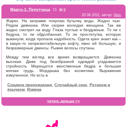
6
Марго-1. Попутчица
11
20.06.2011, автор:
Alex
Жарко. На заправке покупаю бутылку воды. Жадно пью.
Рядом девчонка. Или скорее молодая женщина. Так же
жадно смотрит на воду. Глаза пустые и бездумные. То ли с
бодуна, то ли обдолбанная. То ли проститутка, которую
выкинули, когда пропала надобность. Одета хрен знает как –
в какую-то непрезентабельную кофту, явно ей большую, и
безразмерные джинсы. Рыжие волосы спутаны.
Между тем взгляд все время возвращается. Девчонка
высокая. Даже под безобразной одеждой угадывается
стройность. Мерещатся женственные бедра и большая
мягкая грудь. Мордашка без косметики. Выражение
измученное. Но есть в
Сладкое принуждение
,
Случайный секс
,
Ротиком и
язычком
,
Измена
читать дальше >>