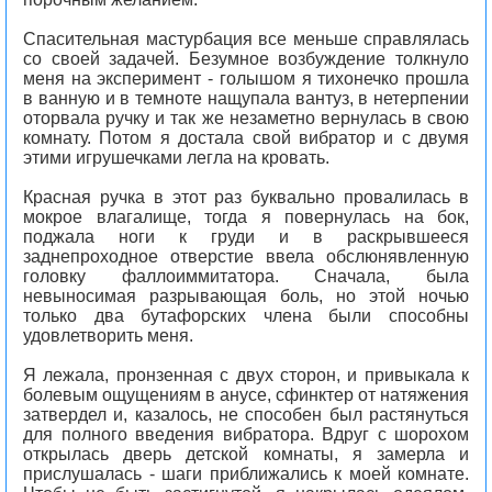
Спасительная мастурбация все меньше справлялась
со своей задачей. Безумное возбуждение толкнуло
меня на эксперимент - голышом я тихонечко прошла
в ванную и в темноте нащупала вантуз, в нетерпении
оторвала ручку и так же незаметно вернулась в свою
комнату. Потом я достала свой вибратор и с двумя
этими игрушечками легла на кровать.
Красная ручка в этот раз буквально провалилась в
мокрое влагалище, тогда я повернулась на бок,
поджала ноги к груди и в раскрывшееся
заднепроходное отверстие ввела обслюнявленную
головку фаллоиммитатора. Сначала, была
невыносимая разрывающая боль, но этой ночью
только два бутафорских члена были способны
удовлетворить меня.
Я лежала, пронзенная с двух сторон, и привыкала к
болевым ощущениям в анусе, сфинктер от натяжения
затвердел и, казалось, не способен был растянуться
для полного введения вибратора. Вдруг с шорохом
открылась дверь детской комнаты, я замерла и
прислушалась - шаги приближались к моей комнате.