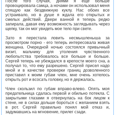
После того случая, днями я еще больше
провоцировала самца, а ночами он использовал меня
спящую как бездвижную куклу. Нас обоих все
устраивало, но в душе я ждала его открытых и
смелых действий. Двери ванной я теперь редко
запирала, давая ему возможность заглядывать через
щелку, так он мог увидеть мое тело при свете.
Зато я перестала ловить несмышленыша за
просмотром порно - его теперь интересовала живая
женщина. Очередной ночью состоялся привычный
визит, мальчику для утоления чувственного
любопытства требовалось все больше и больше.
Сергей теперь не убеждался в крепости моего сна, а
получал то, что ему разрешено. Сергей присел надо
мной и в качестве проверки границ дозволенного
приставил к моим губам член, мне очень хотелось
открыть рот и всосать головку, но я держалась.
Член скользил по губам вправо-влево. Опять моя
предательница сдалась первой и обильно потекла. С
закрытыми глазами я отвернулась на бок лицом к
стене, не в силах дольше бороться с желанием взять
в рот. Сергей правильно понял мой отказ и,
задумавшись на мгновение, прилег сзади.