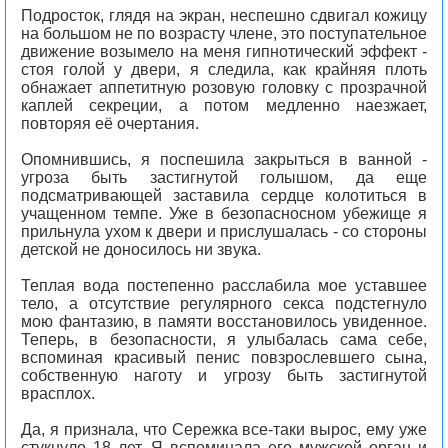
Подросток, глядя на экран, неспешно сдвигал кожицу
на большом не по возрасту члене, это поступательное
движение возымело на меня гипнотический эффект -
стоя голой у двери, я следила, как крайняя плоть
обнажает аппетитную розовую головку с прозрачной
каплей секреции, а потом медленно наезжает,
повторяя её очертания.
Опомнившись, я поспешила закрыться в ванной -
угроза быть застигнутой голышом, да еще
подсматривающей заставила сердце колотиться в
учащенном темпе. Уже в безопасносном убежище я
прильнула ухом к двери и прислушалась - со стороны
детской не доносилось ни звука.
Теплая вода постепенно расслабила мое уставшее
тело, а отсутствие регулярного секса подстегнуло
мою фантазию, в памяти восстановилось увиденное.
Теперь, в безопасности, я улыбалась сама себе,
вспоминая красивый пенис повзрослевшего сына,
собственную наготу и угрозу быть застигнутой
врасплох.
Да, я признала, что Сережка все-таки вырос, ему уже
стукнуло 18 лет. Я вспоминала его мужской орган и