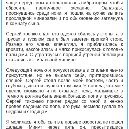
чаще перед сном я пользовалась вибратором, чтобы
сбросить навязчивое желание. Однажды,
проснувшись среди ночи, я пошла на кухню выпить
прохладной минералки и по обыкновению заглянула
в комнату сына.
Сергей крепко спал, его одеяло сбилось у стены, а в
трусах в тусклом свете был заметен крепкий стояк.
Размер его члена впечатлял, я приблизилась к
кровати, наклонилась и мягко прикоснулась к головке
пальцами. С утра трусы с порцией утреней поллюции
оказались в стиральной машине.
Следующей ночью я почувствовала в спальне чье-то
присутствие, но не выдала себя, притворившись
спящей. Сергей стоял возле моей постели, часто и
глубоко дышал и шуршал трусами. Я поняла, что мое
одеяло скомкано и не скрывает тела, мальчишке в
темноте должна быть видна большая попа в трусиках.
Сергей тихонько прилег рядом со мной и нежно
провел ладонью по попе, его рука несмело гуляла по
бедрам и ягодицам.
Я молилась, чтобы сын в в порыве озорства не пошел
дальше. Минут через пять он, пресытившись