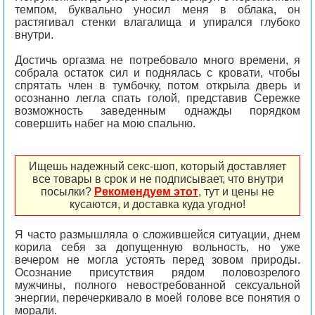
темпом, буквально уносил меня в облака, он
растягивал стенки влагалища и упирался глубоко
внутри.
Достичь оргазма не потребовало много времени, я
собрала остаток сил и поднялась с кровати, чтобы
спрятать член в тумбочку, потом открыла дверь и
осознанно легла спать голой, представив Сережке
возможность заведенным однажды порядком
совершить набег на мою спальню.
Ищешь надежный секс-шоп, который доставляет
все товары в срок и не подписывает, что внутри
посылки?
Рекомендуем этот
, тут и цены не
кусаются, и доставка куда угодно!
Я часто размышляла о сложившейся ситуации, днем
корила себя за допущенную вольность, но уже
вечером не могла устоять перед зовом природы.
Осознание присутствия рядом половозрелого
мужчины, полного невостребованной сексуальной
энергии, перечеркивало в моей голове все понятия о
морали.