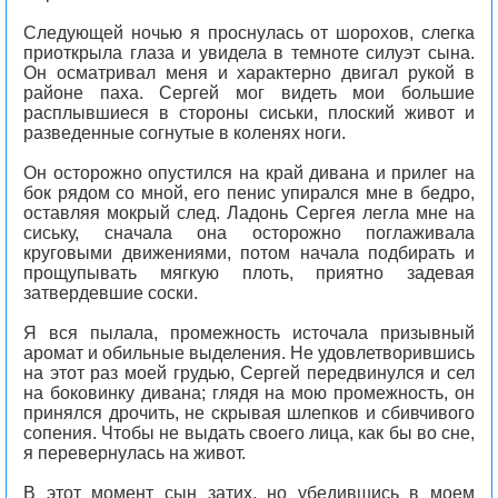
Следующей ночью я проснулась от шорохов, слегка
приоткрыла глаза и увидела в темноте силуэт сына.
Он осматривал меня и характерно двигал рукой в
районе паха. Сергей мог видеть мои большие
расплывшиеся в стороны сиськи, плоский живот и
разведенные согнутые в коленях ноги.
Он осторожно опустился на край дивана и прилег на
бок рядом со мной, его пенис упирался мне в бедро,
оставляя мокрый след. Ладонь Сергея легла мне на
сиську, сначала она осторожно поглаживала
круговыми движениями, потом начала подбирать и
прощупывать мягкую плоть, приятно задевая
затвердевшие соски.
Я вся пылала, промежность источала призывный
аромат и обильные выделения. Не удовлетворившись
на этот раз моей грудью, Сергей передвинулся и сел
на боковинку дивана; глядя на мою промежность, он
принялся дрочить, не скрывая шлепков и сбивчивого
сопения. Чтобы не выдать своего лица, как бы во сне,
я перевернулась на живот.
В этот момент сын затих, но убедившись в моем