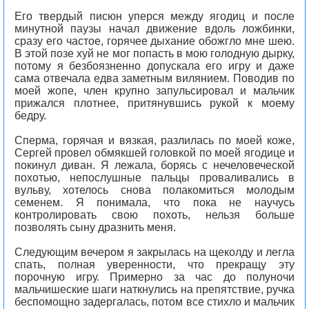
Его твердый писюн уперся между ягодиц и после
минутной паузы начал движение вдоль ложбинки,
сразу его частое, горячее дыхание обожгло мне шею.
В этой позе хуй не мог попасть в мою голодную дырку,
потому я безбоязненно допускала его игру и даже
сама отвечала едва заметным вилянием. Поводив по
моей жопе, член крупно запульсировал и мальчик
прижался плотнее, притянувшись рукой к моему
бедру.
Сперма, горячая и вязкая, разлилась по моей коже,
Сергей провел обмякшей головкой по моей ягодице и
покинул диван. Я лежала, борясь с нечеловеческой
похотью, непослушные пальцы проваливались в
вульву, хотелось снова полакомиться молодым
семенем. Я понимала, что пока не научусь
контролировать свою похоть, нельзя больше
позволять сыну дразнить меня.
Следующим вечером я закрылась на щеколду и легла
спать, полная уверенности, что прекращу эту
порочную игру. Примерно за час до полуночи
мальчишеские шаги наткнулись на препятствие, ручка
беспомощно задергалась, потом все стихло и мальчик