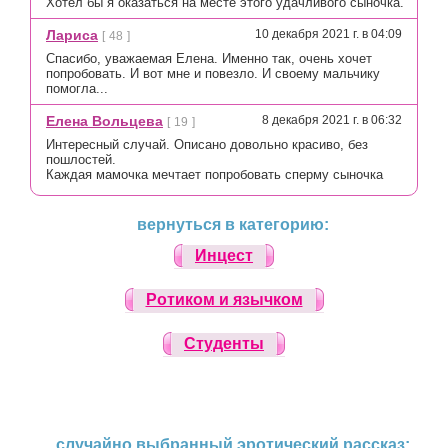
Хотел бы я оказаться на месте этого удачливого сыночка.
Лариса
10 декабря 2021 г. в 04:09
[
48
]
Спасибо, уважаемая Елена. Именно так, очень хочет
попробовать. И вот мне и повезло. И своему мальчику
помогла...
Елена Вольцева
8 декабря 2021 г. в 06:32
[
19
]
Интересный случай. Описано довольно красиво, без
пошлостей.
Каждая мамочка мечтает попробовать сперму сыночка
вернуться в категорию:
Инцест
Ротиком и язычком
Студенты
случайно выбранный эротический рассказ: