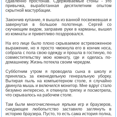
сдавленно простонав. Сдерживаемые стоны - это
привычка, выработанная десятилетним опытом
скрытной мастурбации.
Закончив купание, я вышла из ванной посвежевшая и
завернутая в большое полотенце. Сергей со
скучающим видом, заправив руки в карманы, вышел
из комнаты и приветливо поздоровался.
На его лице было плохо скрываемое встревоженное
выражение, но я просто чмокнула его в кончик носа,
собрала с пола свою одежду и прошла в гостиную, по
совместительству мою комнату, где и оделась по-
домашнему. Жизнь потекла своим чередом.
Субботним утром я проводила сына в школу и
принялась за еженедельную генеральную уборку.
Вытирая пыль на компьютерном столе, я случайно
двинула мышь и включился монитор. Мне вдруг стало
безумно интересно, я откинула тряпку и посмотрела,
что скрывалось на рабочем столе.
Там были многочисленные ярлыки игр и браузеров,
снедающее любопытство заставило заглянуть в
историю браузера. Пусто, то есть сама история полна,