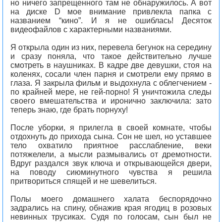
но ничего запрещенного там не обнаружилось. А вот
на диске D мое внимание привлекла папка с
названием “кино”. И я не ошиблась! Десяток
видеофайлов с характерными названиями.
Я открыла один из них, перевела бегунок на середину
и сразу поняла, что такое действительно лучше
смотреть в наушниках. В кадре две девушки, стоя на
коленях, сосали член парня и смотрели ему прямо в
глаза. Я закрыла фильм и выдохнула с облегчением -
по крайней мере, не гей-порно! Я уничтожила следы
своего вмешательства и иронично заключила: зато
теперь знаю, где брать порнуху!
После уборки, я прилегла в своей комнате, чтобы
отдохнуть до прихода сына. Сон не шел, но уставшее
тело охватило приятное расслабление, веки
потяжелели, а мысли размывались от дремотности.
Вдруг раздался звук ключа и открывающейся двери,
на поводу сиюминутного чувства я решила
притвориться спящей и не шевелиться.
Полы моего домашнего халата беспорядочно
задрались на спину, обнажив края ягодиц в розовых
невинных трусиках. Судя по голосам, сын был не