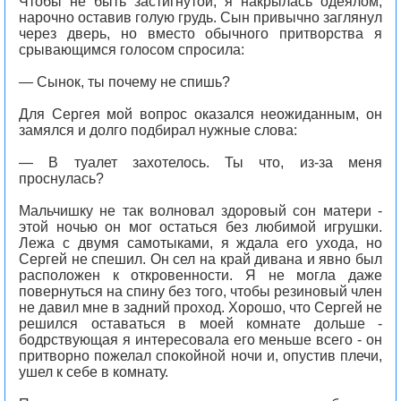
Чтобы не быть застигнутой, я накрылась одеялом,
нарочно оставив голую грудь. Сын привычно заглянул
через дверь, но вместо обычного притворства я
срывающимся голосом спросила:
— Сынок, ты почему не спишь?
Для Сергея мой вопрос оказался неожиданным, он
замялся и долго подбирал нужные слова:
— В туалет захотелось. Ты что, из-за меня
проснулась?
Мальчишку не так волновал здоровый сон матери -
этой ночью он мог остаться без любимой игрушки.
Лежа с двумя самотыками, я ждала его ухода, но
Сергей не спешил. Он сел на край дивана и явно был
расположен к откровенности. Я не могла даже
повернуться на спину без того, чтобы резиновый член
не давил мне в задний проход. Хорошо, что Сергей не
решился оставаться в моей комнате дольше -
бодрствующая я интересовала его меньше всего - он
притворно пожелал спокойной ночи и, опустив плечи,
ушел к себе в комнату.