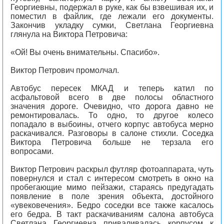
Георгиевны, подержал в руке, как бы взвешивая их, и
поместил в файлик, где лежали его документы.
Закончив укладку сумки, Светлана Георгиевна
глянула на Виктора Петровича:
«Ой! Вы очень внимательны. Спасибо».
Виктор Петрович промолчал.
Автобус пересек МКАД и теперь катил по
асфальтовой всего в две полосы областного
значения дороге. Очевидно, что дорога давно не
ремонтировалась. То одно, то другое колесо
попадало в выбоины, отчего корпус автобуса мерно
раскачивался. Разговоры в салоне стихли. Соседка
Виктора Петровича больше не терзала его
вопросами.
Виктор Петрович раскрыл футляр фотоаппарата, чуть
повернулся и стал с интересом смотреть в окно на
пробегающие мимо пейзажи, стараясь предугадать
появление в поле зрения объекта, достойного
«увековечения». Бедро соседки все также касалось
его бедра. В такт раскачиваниям салона автобуса
Светлана Георгиевна приваливалась корпусом к