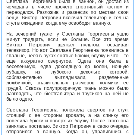
Светлана Георгиевна была в ванной, он достал из
чемодана в числе прочего спортивный костюм и
переоделся. Разложив и развесив по местам свои
вещи, Виктор Петрович включил телевизор и сел на
стул в ожидании, когда ему освободят ванную.
На вечерний туалет у Светланы Георгиевны ушло
минут тридцать, если не больше. Все это время
Виктор Петрович щелкал пультом, осваивая
телевизор. Но вот Светлана Георгиевна появилась в
спальне, неся в руках снятые брюки, блузку и что – то
еще аккуратно свернутое. Одета она была в
веселенькую, едва доходящую до колен, ночную
рубашку, из глубокого декольте которой,
соблазнительно выглядывали, разделенные
ложбинкой, значительных размеров холмики ее
грудей. Сквозь полупрозрачную ткань можно было
разглядеть, что бюстгальтера и трусиков на ней не
было одето.
Светлана Георгиевна положила сверток на стул,
стоящий с ее стороны кровати, а на спинку его
повесила брюки и поверх их блузку. После этого она
занялась постелью. Виктор Петрович в свою очередь
отправился в ванную. Когда он, управившись с