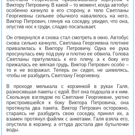
Виктору Петровичу. В какой – то момент, когда автобус
особенно качнуло в его сторону, и тело Светланы
Георгиевны сильнее обычного навалилось на него,
Виктор Петрович, глянув на соседку, увидел, что она,
опустив нос к груди, сладко посапывает.
Он отвернулся и снова стал смотреть в окно. Автобус
снова сильно качнуло, Светлана Георгиевна плотнее
привалилась к Виктору Петровичу. Одна ее рука
просунулась ему под руку и плотно ее обвила. Голова
Светланы притулилась к его плечу, а к боку его
прижалась ее мягкая грудь. Виктор Петрович особо –
то и не возражал. Теперь он сидел, не шевелясь,
чтобы не разбудить Светлану Георгиевну.
В проходе мелькала с корзинкой в руках Галя,
разносившая пакеты с едой. Вот она подошла и к ним.
Скользнув взглядом по Светлане Георгиевне, уютно
пристроившейся к боку Виктора Петровича, она
протянула два пакета. Виктор Петрович осторожно,
стараясь не разбудить свою соседку, принял их, а
взамен протянул файлик с анкетами. Галя взяла его,
опустила в корзину, а оттуда достала две бутылочки
воды.