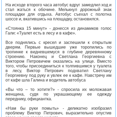
На исходе второго часа автобус вдруг замедлил ход и
стал жаться к обочине. Мелькнул дорожный знак
площадки для отдыха. Автобус съехал с полотна
шоссе и, вкатившись на площадку, остановился.
«Стоянка 15 минут» - донесся из динамиков голос
Гали: «Туалет есть в лесу и в кафе».
Все поднялись с кресел и заспешили к открытым
дверям. Первые вышедшие уже торопились по
тропинке к видневшемуся в глубине деревянному
строению. Наконец и Светлана Георгиевна с
Виктором Петровичем оказались на улице. Вместо
того, чтобы присоединиться к толпившимся у туалета
в лесу, Виктор Петрович подхватил Светлану
Георгиевну под руку и увлек ее к кафе. Навстречу им
от кафе шла Галина и водитель автобуса
«Вы что – то хотите?» - спросила их моложавая
женщина, судя по украшающему ее одежду
переднику, официантка.
«Нам бы руки помыть» - деликатно изобразил
проблему Виктор Петрович, выразительно опустив