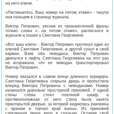
на него ключи.
«Распишитесь. Ваш номер на пятом этаже» - ткнула
она пальцем в страницу журнала.
Виктор Петрович, уяснив из произнесенной фразы
только слова «…на пятом этаже», расписался в
журнале и пошел к Светлане Георгиевне.
«Вот ваш ключ» - Виктор Петрович протянул один из
ключей Светлане Георгиевне, а другой сунул в свой
карман. Взяв оба чемодана, Виктор Петрович
двинулся к лифту. Светлана Георгиевна на этот раз
не возражала, что ее чемодан транспортировал
Виктор Петрович.
Номер оказался в самом конце длинного коридора.
Светлана Георгиевна открыла дверь и пропустила
вперед Виктора Петровича с чемоданами. Номер
начинался довольно просторной прихожей. У одной
стены слева стоял платяной шкаф, а
противоположная от него стена была занята
приоткрытой дверью, за которой виднелась раковина
с краном и торчал край ванны. Из прихожей
стеклянная дверь вела в спальню. Оставив свой