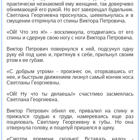
практически незнакомой ему женщине, так доверчиво
обнимающей его рукой. Но вот заверещал будильник.
Светлана Георгиевна проснулась, шевельнулась и в
смущении отпрянула от спины Виктора Петровича.
«Ой! Что это я!» - воскликнула, отодвигаясь от его
спины и сдернув свою ногу с ноги Виктора Петровича.
Виктор Петрович повернулся к ней, подсунул одну
руку ей под шею и, притянув к себе, прильнул своим
ртом к ее губам.
«С добрым утром» - произнес он, оторвавшись от
нее, и быстрым движением лизнул самый кончик носа
Светланы Георгиевны.
«Ой! Ну что ты делаешь!» счастливо засмеялась
Светлана Георгиевна.
Виктор Петрович обнял ее, привалил на спину и
прижался грудью к груди, намереваясь еще раз
поцеловать Светлану Георгиевну в губы. Но она
отвернула голову, и поцелуй пришелся в щеку.
«Смотри времени сколько! Вставать надо» -