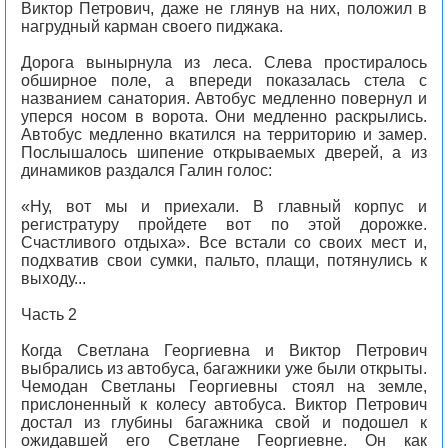
Виктор Петрович, даже не глянув на них, положил в
нагрудный карман своего пиджака.
Дорога вынырнула из леса. Слева простиралось
обширное поле, а впереди показалась стела с
названием санатория. Автобус медленно повернул и
уперся носом в ворота. Они медленно раскрылись.
Автобус медленно вкатился на территорию и замер.
Послышалось шипение открываемых дверей, а из
динамиков раздался Галин голос:
«Ну, вот мы и приехали. В главный корпус и
регистратуру пройдете вот по этой дорожке.
Счастливого отдыха». Все встали со своих мест и,
подхватив свои сумки, пальто, плащи, потянулись к
выходу...
Часть 2
Когда Светлана Георгиевна и Виктор Петрович
выбрались из автобуса, багажники уже были открыты.
Чемодан Светланы Георгиевны стоял на земле,
прислоненный к колесу автобуса. Виктор Петрович
достал из глубины багажника свой и подошел к
ожидавшей его Светлане Георгиевне. Он как