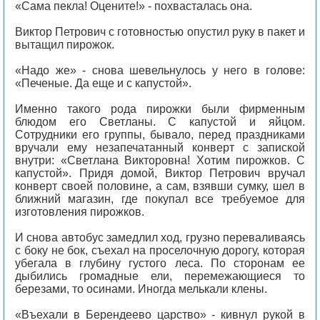
«Сама пекла! Оцените!» - похвасталась она.
Виктор Петрович с готовностью опустил руку в пакет и
вытащил пирожок.
«Надо же» - снова шевельнулось у него в голове:
«Печеные. Да еще и с капустой».
Именно такого рода пирожки были фирменным
блюдом его Светланы. С капустой и яйцом.
Сотрудники его группы, бывало, перед праздниками
вручали ему незапечатанный конверт с запиской
внутри: «Светлана Викторовна! Хотим пирожков. С
капустой». Придя домой, Виктор Петрович вручал
конверт своей половине, а сам, взявши сумку, шел в
ближний магазин, где покупал все требуемое для
изготовления пирожков.
И снова автобус замедлил ход, грузно переваливаясь
с боку не бок, съехал на проселочную дорогу, которая
убегала в глубину густого леса. По сторонам ее
дыбились громадные ели, перемежающиеся то
березами, то осинами. Иногда мелькали клены.
«Въехали в Берендеево царство» - кивнул рукой в