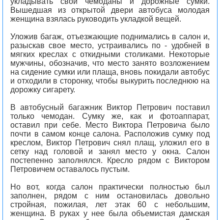
укладывать свои чемоданы и дорожные сумки.
Вышедшая из открытой двери автобуса молодая
женщина взялась руководить укладкой вещей.
Уложив багаж, отъезжающие поднимались в салон и,
разыскав свое место, устраивались по - удобней в
мягких креслах с откидными столиками. Некоторые
мужчины, обозначив, что место занято возложением
на сидение сумки или плаща, вновь покидали автобус
и отходили в сторонку, чтобы выкурить последнюю на
дорожку сигарету.
В автобусный багажник Виктор Петрович поставил
только чемодан. Сумку же, как и фотоаппарат,
оставил при себе. Место Виктора Петровича было
почти в самом конце салона. Расположив сумку под
креслом, Виктор Петрович снял плащ, уложил его в
сетку над головой и занял место у окна. Салон
постепенно заполнялся. Кресло рядом с Виктором
Петровичем оставалось пустым.
Но вот, когда салон практически полностью был
заполнен, рядом с ним остановилась довольно
стройная, пожилая, лет этак 60 с небольшим,
женщина. В руках у нее была объемистая дамская