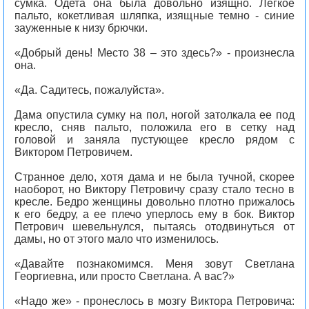
сумка. Одета она была довольно изящно. Легкое
пальто, кокетливая шляпка, изящные темно - синие
зауженные к низу брючки.
«Добрый день! Место 38 – это здесь?» - произнесла
она.
«Да. Садитесь, пожалуйста».
Дама опустила сумку на пол, ногой затолкала ее под
кресло, сняв пальто, положила его в сетку над
головой и заняла пустующее кресло рядом с
Виктором Петровичем.
Странное дело, хотя дама и не была тучной, скорее
наоборот, но Виктору Петровичу сразу стало тесно в
кресле. Бедро женщины довольно плотно прижалось
к его бедру, а ее плечо уперлось ему в бок. Виктор
Петрович шевельнулся, пытаясь отодвинуться от
дамы, но от этого мало что изменилось.
«Давайте познакомимся. Меня зовут Светлана
Георгиевна, или просто Светлана. А вас?»
«Надо же» - пронеслось в мозгу Виктора Петровича: