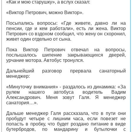
«Как и мою старушку», а вслух сказал:
«Виктор Петрович, можно Виктор».
Посыпались вопросы: «Где живете, давно ли на
пенсии, где и кем работали», есть ли жена. Виктор
Петрович со вздохом сообщил, что жену он схоронил,
живет один отдельно от сына.
Пока Виктор Петрович отвечал на вопросы,
послышалось шипение закрывающихся дверей,
урчание мотора. Автобус тронулся.
Дальнейший разговор прервала санаторный
менеджер:
«Минуточку внимания» - раздалось из динамика: «За
рулем нашего автобуса водитель Вадим
Александрович. Меня зовут Галя. Я менеджер
санатория…».
Дальше менеджер Галя рассказала, что в пути они
пробудут четыре с лишним часа, если повезет не
попасть в пробку, что будет роздано питание в виде
бутербродов, по мандарину и бутылочки с