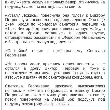
внизу живота между ее полных бедер, откинулась на
подушку, блаженно вытянулась на спине.
«Устал? Ложись» повернула она голову к Виктору
Петровичу и похлопала по одеялу ладонью. Они еще
днем, бродя по коридорам санатория, перешли на
«Ты». Виктор Петрович, решившись, стянул майку, а
потом и брюки, оставшись в одних трусах,
оттопыренных бессовестным «Федором Иванычем»,
и быстренько скользнул под одеяло.
«Спокойной ночи» - пожелала ему Светлана
Георгиевна.
«На новом месте приснись жених невесте» - не
остался в долгу Виктор Петрович и тоже с
наслаждением вытянул, уставшие за день езды в
автобусе и шатания по санаторным коридорам, ноги.
Светлана Георгиевна щелкнула выключателем
ночника, и комната погрузилась в темноту. Виктор
Петрович полежал с минуту неподвижно на спине,
потом повернулся на левый бок, подсунув под
подушку левую руку, и закрыл глаза.