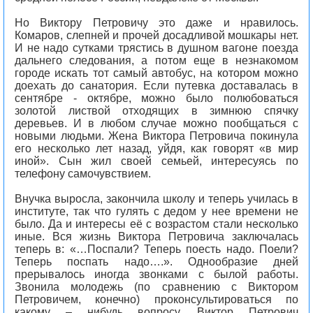
Но Виктору Петровичу это даже и нравилось.
Комаров, слепней и прочей досадливой мошкары нет.
И не надо сутками трястись в душном вагоне поезда
дальнего следования, а потом еще в незнакомом
городе искать тот самый автобус, на котором можно
доехать до санатория. Если путевка доставалась в
сентябре - октябре, можно было полюбоваться
золотой листвой отходящих в зимнюю спячку
деревьев. И в любом случае можно пообщаться с
новыми людьми. Жена Виктора Петровича покинула
его несколько лет назад, уйдя, как говорят «в мир
иной». Сын жил своей семьей, интересуясь по
телефону самочувствием.
Внучка выросла, закончила школу и теперь училась в
институте, так что гулять с дедом у нее времени не
было. Да и интересы её с возрастом стали несколько
иные. Вся жизнь Виктора Петровича заключалась
теперь в: «…Поспали? Теперь поесть надо. Поели?
Теперь поспать надо….». Однообразие дней
прерывалось иногда звонками с былой работы.
Звонила молодежь (по сравнению с Виктором
Петровичем, конечно) проконсультироваться по
какому – нибудь вопросу. Виктор Петрович