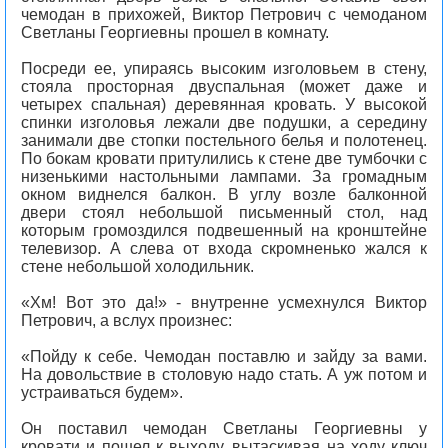
чемодан в прихожей, Виктор Петрович с чемоданом
Светланы Георгиевны прошел в комнату.
Посреди ее, упираясь высоким изголовьем в стену,
стояла просторная двуспальная (может даже и
четырех спальная) деревянная кровать. У высокой
спинки изголовья лежали две подушки, а середину
занимали две стопки постельного белья и полотенец.
По бокам кровати притулились к стене две тумбочки с
низенькими настольными лампами. За громадным
окном виднелся балкон. В углу возле балконной
двери стоял небольшой письменный стол, над
которым громоздился подвешенный на кронштейне
телевизор. А слева от входа скромненько жался к
стене небольшой холодильник.
«Хм! Вот это да!» - внутренне усмехнулся Виктор
Петрович, а вслух произнес:
«Пойду к себе. Чемодан поставлю и зайду за вами.
На довольствие в столовую надо стать. А уж потом и
устраиваться будем».
Он поставил чемодан Светланы Георгиевны у
кровати и пошел к выходу, вытаскивая на ходу ключ