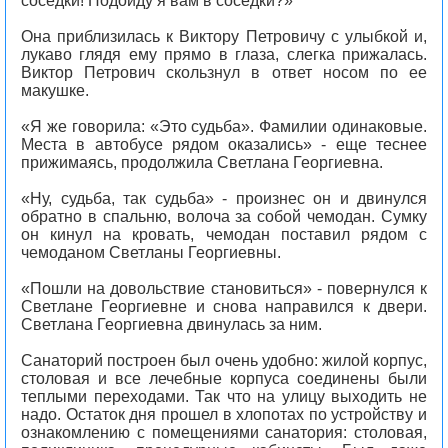
соседки! Подойду я вам в соседки?»
Она приблизилась к Виктору Петровичу с улыбкой и,
лукаво глядя ему прямо в глаза, слегка прижалась.
Виктор Петрович скользнул в ответ носом по ее
макушке.
«Я же говорила: «Это судьба». Фамилии одинаковые.
Места в автобусе рядом оказались» - еще теснее
прижимаясь, продолжила Светлана Георгиевна.
«Ну, судьба, так судьба» - произнес он и двинулся
обратно в спальню, волоча за собой чемодан. Сумку
он кинул на кровать, чемодан поставил рядом с
чемоданом Светланы Георгиевны.
«Пошли на довольствие становиться» - повернулся к
Светлане Георгиевне и снова направился к двери.
Светлана Георгиевна двинулась за ним.
Санаторий построен был очень удобно: жилой корпус,
столовая и все лечебные корпуса соединены были
теплыми переходами. Так что на улицу выходить не
надо. Остаток дня прошел в хлопотах по устройству и
ознакомлению с помещениями санатория: столовая,