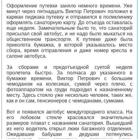
Оформление путевки заняло немного времени. Уже
минут через пятнадцать Виктор Петрович положил в
карман пиджака путевку и отправился в поликлинику
оформлять санаторную карту. До отъезда оставалась
еще неделя. Замечательным было то, что санаторий
присылал свой автобус, и не надо было мыкаться на
общественном транспорте. К путевке даже была
приколота бумажка, в которой указывалось место
сбора, время отправления и даже номер кресла в
салоне автобуса.
За сборами и предотъездной суетой неделя
пролетела быстро. За полчаса до указанного в
бумажке времени, Виктор Петрович с большим
чемоданом на колесиках, сумкой через плечо, с
фотоаппаратом на груди подходил к назначенному
месту. Здесь стояло уже несколько человек, таких же,
как и он сам, пенсионеров с чемоданами, сумками.
Вот и появился автобус междугороднего класса. На
его лобовом стекле красовался значительных
размеров плакат с названием санатория. Вышедший
из него водитель открыл люки багажного отделения.
Ожидавшие бабушки и дедушки потянулись