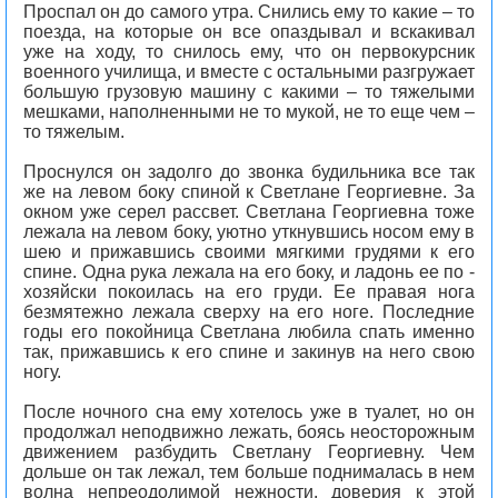
Проспал он до самого утра. Снились ему то какие – то
поезда, на которые он все опаздывал и вскакивал
уже на ходу, то снилось ему, что он первокурсник
военного училища, и вместе с остальными разгружает
большую грузовую машину с какими – то тяжелыми
мешками, наполненными не то мукой, не то еще чем –
то тяжелым.
Проснулся он задолго до звонка будильника все так
же на левом боку спиной к Светлане Георгиевне. За
окном уже серел рассвет. Светлана Георгиевна тоже
лежала на левом боку, уютно уткнувшись носом ему в
шею и прижавшись своими мягкими грудями к его
спине. Одна рука лежала на его боку, и ладонь ее по -
хозяйски покоилась на его груди. Ее правая нога
безмятежно лежала сверху на его ноге. Последние
годы его покойница Светлана любила спать именно
так, прижавшись к его спине и закинув на него свою
ногу.
После ночного сна ему хотелось уже в туалет, но он
продолжал неподвижно лежать, боясь неосторожным
движением разбудить Светлану Георгиевну. Чем
дольше он так лежал, тем больше поднималась в нем
волна непреодолимой нежности, доверия к этой