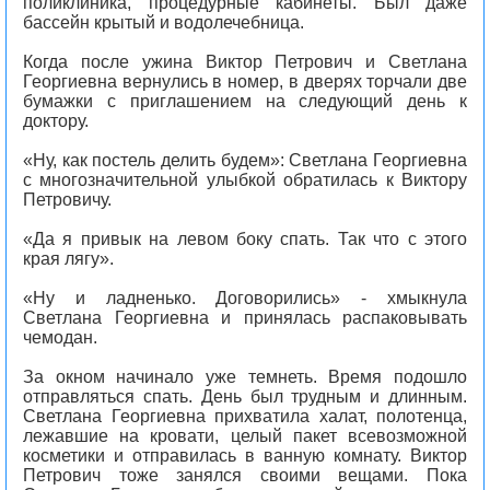
поликлиника, процедурные кабинеты. Был даже
бассейн крытый и водолечебница.
Когда после ужина Виктор Петрович и Светлана
Георгиевна вернулись в номер, в дверях торчали две
бумажки с приглашением на следующий день к
доктору.
«Ну, как постель делить будем»: Светлана Георгиевна
с многозначительной улыбкой обратилась к Виктору
Петровичу.
«Да я привык на левом боку спать. Так что с этого
края лягу».
«Ну и ладненько. Договорились» - хмыкнула
Светлана Георгиевна и принялась распаковывать
чемодан.
За окном начинало уже темнеть. Время подошло
отправляться спать. День был трудным и длинным.
Светлана Георгиевна прихватила халат, полотенца,
лежавшие на кровати, целый пакет всевозможной
косметики и отправилась в ванную комнату. Виктор
Петрович тоже занялся своими вещами. Пока