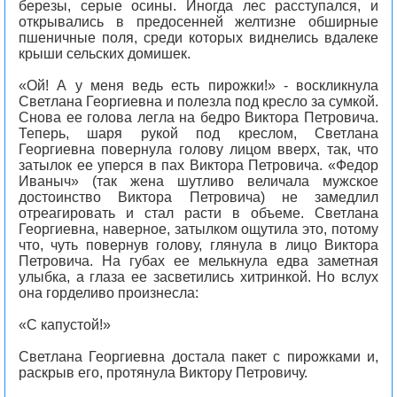
березы, серые осины. Иногда лес расступался, и
открывались в предосенней желтизне обширные
пшеничные поля, среди которых виднелись вдалеке
крыши сельских домишек.
«Ой! А у меня ведь есть пирожки!» - воскликнула
Светлана Георгиевна и полезла под кресло за сумкой.
Снова ее голова легла на бедро Виктора Петровича.
Теперь, шаря рукой под креслом, Светлана
Георгиевна повернула голову лицом вверх, так, что
затылок ее уперся в пах Виктора Петровича. «Федор
Иваныч» (так жена шутливо величала мужское
достоинство Виктора Петровича) не замедлил
отреагировать и стал расти в объеме. Светлана
Георгиевна, наверное, затылком ощутила это, потому
что, чуть повернув голову, глянула в лицо Виктора
Петровича. На губах ее мелькнула едва заметная
улыбка, а глаза ее засветились хитринкой. Но вслух
она горделиво произнесла:
«С капустой!»
Светлана Георгиевна достала пакет с пирожками и,
раскрыв его, протянула Виктору Петровичу.