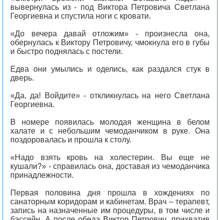
вывернулась из - под Виктора Петровича Светлана
Георгиевна и спустила ноги с кровати.
«До вечера давай отложим» - произнесла она,
обернулась к Виктору Петровичу, чмокнула его в губы
и быстро поднялась с постели.
Едва они умылись и оделись, как раздался стук в
дверь.
«Да, да! Войдите» - откликнулась на него Светлана
Георгиевна.
В номере появилась молодая женщина в белом
халате и с небольшим чемоданчиком в руке. Она
поздоровалась и прошла к столу.
«Надо взять кровь на холестерин. Вы еще не
кушали?» - справилась она, доставая из чемоданчика
принадлежности.
Первая половина дня прошла в хождениях по
санаторным коридорам и кабинетам. Врач – терапевт,
запись на назначенные им процедуры, в том числе и
бассейн. А после обеда Виктор Петрович, прихватив