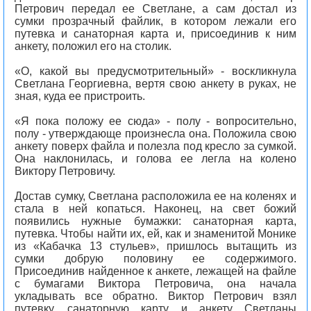
Петрович передал ее Светлане, а сам достал из
сумки прозрачный файлик, в котором лежали его
путевка и санаторная карта и, присоединив к ним
анкету, положил его на столик.
«О, какой вы предусмотрительный» - воскликнула
Светлана Георгиевна, вертя свою анкету в руках, не
зная, куда ее пристроить.
«Я пока положу ее сюда» - полу - вопросительно,
полу - утверждающе произнесла она. Положила свою
анкету поверх файла и полезла под кресло за сумкой.
Она наклонилась, и голова ее легла на колено
Виктору Петровичу.
Достав сумку, Светлана расположила ее на коленях и
стала в ней копаться. Наконец, на свет божий
появились нужные бумажки: санаторная карта,
путевка. Чтобы найти их, ей, как и знаменитой Монике
из «Кабачка 13 стульев», пришлось вытащить из
сумки добрую половину ее содержимого.
Присоединив найденное к анкете, лежащей на файле
с бумагами Виктора Петровича, она начала
укладывать все обратно. Виктор Петрович взял
путевку, санаторную карту и анкету Светланы