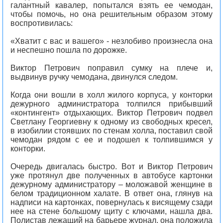
галантный кавалер, попытался взять ее чемодан,
чтобы помочь, но она решительным образом этому
воспротивилась:
«Хватит с вас и вашего» - незлобиво произнесла она
и неспешно пошла по дорожке.
Виктор Петрович поправил сумку на плече и,
выдвинув ручку чемодана, двинулся следом.
Когда они вошли в холл жилого корпуса, у конторки
дежурного администратора толпился прибывший
«контингент» отдыхающих. Виктор Петрович подвел
Светлану Георгиевну к одному из свободных кресел,
в изобилии стоявших по стенам холла, поставил свой
чемодан рядом с ее и подошел к толпившимся у
конторки.
Очередь двигалась быстро. Вот и Виктор Петрович
уже протянул две полученных в автобусе картонки
дежурному администратору – моложавой женщине в
белом традиционном халате. В ответ она, глянув на
надписи на картонках, повернулась к висящему сзади
нее на стене большому щиту с ключами, нашла два.
Полистав лежащий на барьере журнал, она положила