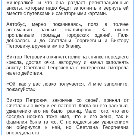
минералкой, и что она раздаст регистрационные
анкеты, которые надо будет заполнить и вернуть ей
вместе с путевками и санаторными картами.
Автобус, мерно покачиваясь, полз в толчее
автомашин разных «калибров». За окном
проплывали громады городских зданий. Галя
добралась и до Светланы Георгиевны и Виктору
Петровичу, вручила им по бланку.
Виктор Петрович откинул столик на спинке переднего
кресла, достал очки, авторучку и начал заполнять
анкету. Светлана Георгиевна с интересом смотрела
на его действия.
«Ой, как у вас ловко получается. И мне заполните,
пожалуйста»
Виктор Петрович, закончив со своей, принял от
Светланы анкету и ее паспорт. Когда он его раскрыл,
удивлению его не было границ. Мало того, что его
соседка носила тоже имя, что и его жена, так и
фамилия была та же. С неподдельным удивлением
он обернулся к ней, но Светлана Георгиевна
опередила его: