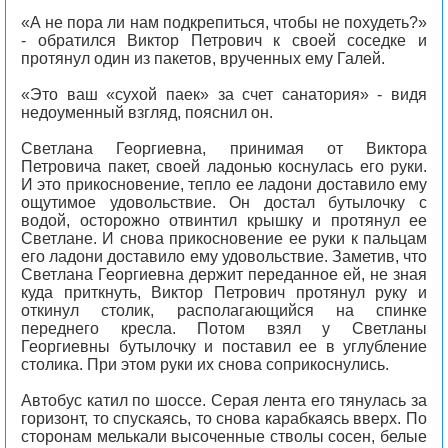
«А не пора ли нам подкрепиться, чтобы не похудеть?»
- обратился Виктор Петрович к своей соседке и
протянул один из пакетов, врученных ему Галей.
«Это ваш «сухой паек» за счет санатория» - видя
недоуменный взгляд, пояснил он.
Светлана Георгиевна, принимая от Виктора
Петровича пакет, своей ладонью коснулась его руки.
И это прикосновение, тепло ее ладони доставило ему
ощутимое удовольствие. Он достал бутылочку с
водой, осторожно отвинтил крышку и протянул ее
Светлане. И снова прикосновение ее руки к пальцам
его ладони доставило ему удовольствие. Заметив, что
Светлана Георгиевна держит переданное ей, не зная
куда приткнуть, Виктор Петрович протянул руку и
откинул столик, располагающийся на спинке
переднего кресла. Потом взял у Светланы
Георгиевны бутылочку и поставил ее в углубление
столика. При этом руки их снова соприкоснулись.
Автобус катил по шоссе. Серая лента его тянулась за
горизонт, то спускаясь, то снова карабкаясь вверх. По
сторонам мелькали высоченные стволы сосен, белые