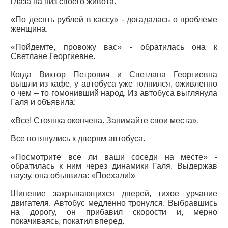
глаза на низ своего живота.
«По десять рублей в кассу» - догадалась о проблеме
женщина.
«Пойдемте, провожу вас» - обратилась она к
Светлане Георгиевне.
Когда Виктор Петрович и Светлана Георгиевна
вышли из кафе, у автобуса уже толпился, оживленно
о чем – то гомонивший народ. Из автобуса выглянула
Галя и объявила:
«Все! Стоянка окончена. Занимайте свои места».
Все потянулись к дверям автобуса.
«Посмотрите все ли ваши соседи на месте» -
обратилась к ним через динамики Галя. Выдержав
паузу, она объявила: «Поехали!»
Шипение закрывающихся дверей, тихое урчание
двигателя. Автобус медленно тронулся. Выбравшись
на дорогу, он прибавил скорости и, мерно
покачиваясь, покатил вперед.