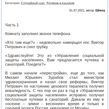
Категории:
Случайный секс
,
Ротиком и язычком
01.07.2021, автор:
Djhxey
Часть 1
Комнату заполнил звонок телефона.
«Кто там еще?» - недовольно наморщил нос Виктор
Петрович и снял трубку.
«Здравствуйте! Это из «Управления социальной
защиты населения». Вам предлагается путевка в
санаторий. Поедете?»
В самом начале «перестройки», еще до того, как
Михаил Юрьевич Зурабов стал министром
здравоохранения и начал свои реформы, Виктор
Петрович по настоянию цехового терапевта получил
инвалидность. С тех пор он раз в год в «Управлении
социальной защиты населения» исправно получал
бесплатные путевки в санаторий. Давали их ему в
«осенне – зимне - весеннее» время и только в
средней полосе России, невдалеке от Москвы.