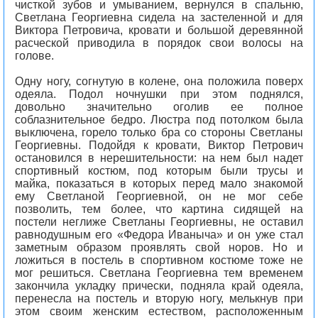
чисткой зубов и умыванием, вернулся в спальню,
Светлана Георгиевна сидела на застеленной и для
Виктора Петровича, кровати и большой деревянной
расческой приводила в порядок свои волосы на
голове.
Одну ногу, согнутую в колене, она положила поверх
одеяла. Подол ночнушки при этом поднялся,
довольно значительно оголив ее полное
соблазнительное бедро. Люстра под потолком была
выключена, горело только бра со стороны Светланы
Георгиевны. Подойдя к кровати, Виктор Петрович
остановился в нерешительности: на нем был надет
спортивный костюм, под которым были трусы и
майка, показаться в которых перед мало знакомой
ему Светланой Георгиевной, он не мог себе
позволить, тем более, что картина сидящей на
постели неглиже Светланы Георгиевны, не оставил
равнодушным его «Федора Иваныча» и он уже стал
заметным образом проявлять свой норов. Но и
ложиться в постель в спортивном костюме тоже не
мог решиться. Светлана Георгиевна тем временем
закончила укладку прически, подняла край одеяла,
перенесла на постель и вторую ногу, мелькнув при
этом своим женским естеством, расположенным