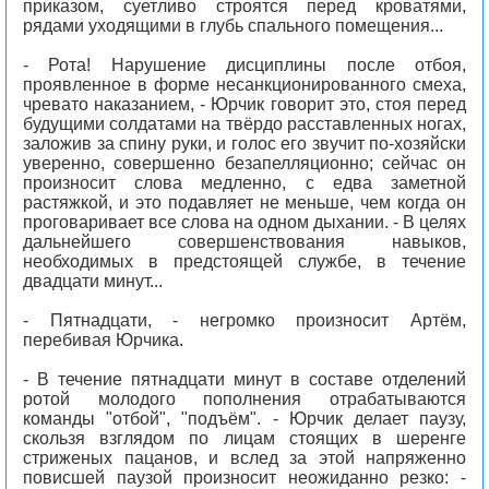
приказом, суетливо строятся перед кроватями,
рядами уходящими в глубь спального помещения...
- Рота! Нарушение дисциплины после отбоя,
проявленное в форме несанкционированного смеха,
чревато наказанием, - Юрчик говорит это, стоя перед
будущими солдатами на твёрдо расставленных ногах,
заложив за спину руки, и голос его звучит по-хозяйски
уверенно, совершенно безапелляционно; сейчас он
произносит слова медленно, с едва заметной
растяжкой, и это подавляет не меньше, чем когда он
проговаривает все слова на одном дыхании. - В целях
дальнейшего совершенствования навыков,
необходимых в предстоящей службе, в течение
двадцати минут...
- Пятнадцати, - негромко произносит Артём,
перебивая Юрчика.
- В течение пятнадцати минут в составе отделений
ротой молодого пополнения отрабатываются
команды "отбой", "подъём". - Юрчик делает паузу,
скользя взглядом по лицам стоящих в шеренге
стриженых пацанов, и вслед за этой напряженно
повисшей паузой произносит неожиданно резко: -