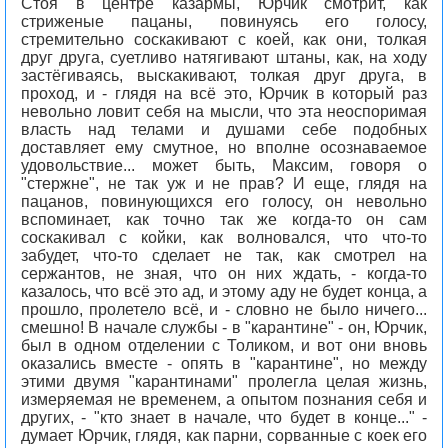
Стоя в центре казармы, Юрчик смотрит, как
стриженые пацаны, повинуясь его голосу,
стремительно соскакивают с коей, как они, толкая
друг друга, суетливо натягивают штаны, как, на ходу
застёгиваясь, выскакивают, толкая друг друга, в
проход, и - глядя на всё это, Юрчик в который раз
невольно ловит себя на мысли, что эта неоспоримая
власть над телами и душами себе подобных
доставляет ему смутное, но вполне осознаваемое
удовольствие... может быть, Максим, говоря о
"стержне", не так уж и не прав? И еще, глядя на
пацанов, повинующихся его голосу, он невольно
вспоминает, как точно так же когда-то он сам
соскакивал с койки, как волновался, что что-то
забудет, что-то сделает не так, как смотрел на
сержантов, не зная, что он них ждать, - когда-то
казалось, что всё это ад, и этому аду не будет конца, а
прошло, пролетело всё, и - словно не было ничего...
смешно! В начале службы - в "карантине" - он, Юрчик,
был в одном отделении с Толиком, и вот они вновь
оказались вместе - опять в "карантине", но между
этими двумя "карантинами" пролегла целая жизнь,
измеряемая не временем, а опытом познания себя и
других, - "кто знает в начале, что будет в конце..." -
думает Юрчик, глядя, как парни, сорванные с коек его