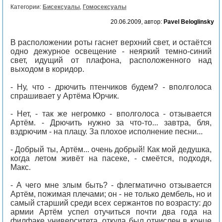
Категории:
Бисексуалы
,
Гомосексуалы
20.06.2009, автор:
Pavel Beloglinsky
В расположении роты гаснет верхний свет, и остаётся
одно дежурное освещение - неяркий темно-синий
свет, идущий от плафона, расположенного над
выходом в коридор.
- Ну, что - дрючить птенчиков будем? - вполголоса
спрашивает у Артёма Юрчик.
- Нет, - так же негромко - вполголоса - отзывается
Артём. - Дрючить нужно за что-то... завтра, бля,
вздрючим - на плацу. За плохое исполнение песни...
- Добрый ты, Артём... очень добрый! Как мой дедушка,
когда летом живёт на пасеке, - смеётся, подходя,
Макс.
- А чего мне злым быть? - флегматично отзывается
Артём, пожимая плечами; он - не только дембель, но и
самый старший среди всех сержантов по возрасту: до
армии Артём успел отучиться почти два года на
филфаке университета, откуда был отчислен в конце