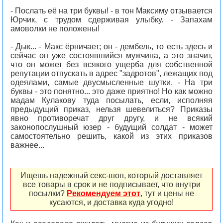
- Послать её на три буквы! - в тон Максиму отзывается
Юрчик, с трудом сдерживая улыбку. - Запахам
амоволки не положены!
- Дык... - Макс ёрничает; он - дембель, то есть здесь и
сейчас он уже состоявшийся мужчина, а это значит,
что он может без всякого ущерба для собственной
репутации отпускать в адрес "задротов", лежащих под
одеялами, самые двусмысленные шутки. - На три
буквы - это понятно... это даже приятно! Но как можно
мадам Кулакову туда посылать, если, исполняя
предыдущий приказ, нельзя шевелиться? Приказы
явно противоречат друг другу, и не всякий
законопослушный юзер - будущий солдат - может
самостоятельно решить, какой из этих приказов
важнее...
Ищешь надежный секс-шоп, который доставляет
все товары в срок и не подписывает, что внутри
посылки?
Рекомендуем этот
, тут и цены не
кусаются, и доставка куда угодно!