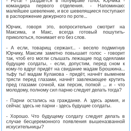
- Рота! - раздаётся в полумраке голос Юрчика -
командира первого отделения. - Напоминаю:
малейшее шевеление, и все шевелящиеся поступают
в распоряжение дежурного по роте...
Юрчик, говоря это, вопросительно смотрит на
Максима, и Макс, всегда готовый пошутить-
приколоться, понимает его без слов.
- А если, товарищ сержант... - весело подмигнув
Юрчику, Максим заметно повышает голос - говорит
так, чтоб его могли слышать лежащие под одеялами
будущие солдаты, - если, допустим, перед сном к
кому-то вдруг придёт на свидание мадам Брошкина...
тьфу ты! мадам Кулакова - придёт, начнёт выменем
трясти перед глазами, начнёт завлекающее крутить
пред глазами сочной, как персик, попкой ... и - что
молодому, полному сил парню следует делать тогда?
- Парни остались на гражданке. А здесь армия, и
сейчас здесь не парни - здесь будущие солдаты.
- Хорошо. Что будущему солдату следует делать в
случае бесцеремонного появления вышеназванной
искусительницы?