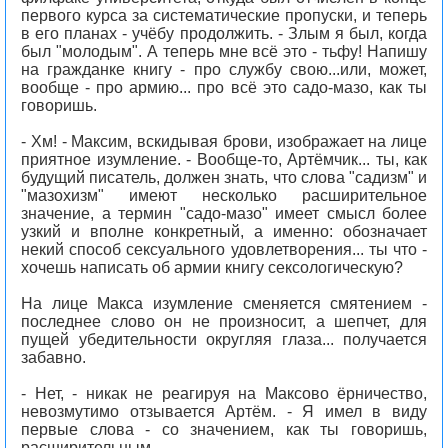
первого курса за систематические пропуски, и теперь
в его планах - учёбу продолжить. - Злым я был, когда
был "молодым". А теперь мне всё это - тьфу! Напишу
на гражданке книгу - про службу свою...или, может,
вообще - про армию... про всё это садо-мазо, как ты
говоришь.
- Хм! - Максим, вскидывая брови, изображает на лице
приятное изумление. - Вообще-то, Артёмчик... ты, как
будущий писатель, должен знать, что слова "садизм" и
"мазохизм" имеют несколько расширительное
значение, а термин "садо-мазо" имеет смысл более
узкий и вполне конкретный, а именно: обозначает
некий способ сексуального удовлетворения... ты что -
хочешь написать об армии книгу сексологическую?
На лице Макса изумление сменяется смятением -
последнее слово он не произносит, а шепчет, для
пущей убедительности округляя глаза... получается
забавно.
- Нет, - никак не реагируя на Максово ёрничество,
невозмутимо отзывается Артём. - Я имел в виду
первые слова - со значением, как ты говоришь,
расширительным...