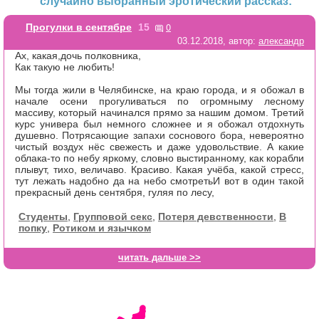
случайно выбранный эротический рассказ:
0
Прогулки в сентябре
15
03.12.2018, автор:
александр
Ах, какая,дочь полковника,
Как такую не любить!
Мы тогда жили в Челябинске, на краю города, и я обожал в
начале осени прогуливаться по огромныму лесному
массиву, который начинался прямо за нашим домом. Третий
курс универа был немного сложнее и я обожал отдохнуть
душевно. Потрясающие запахи соснового бора, невероятно
чистый воздух нёс свежесть и даже удовольствие. А какие
облака-то по небу яркому, словно выстиранному, как корабли
плывут, тихо, величаво. Красиво. Какая учёба, какой стресс,
тут лежать надобно да на небо смотретьИ вот в один такой
прекрасный день сентября, гуляя по лесу,
Студенты
,
Групповой секс
,
Потеря девственности
,
В
попку
,
Ротиком и язычком
читать дальше >>