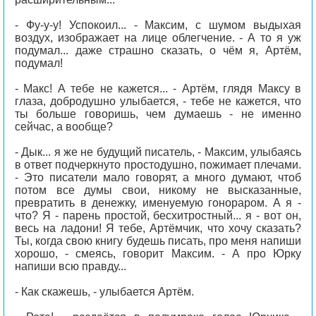
- Фу-у-у! Успокоил... - Максим, с шумом выдыхая
воздух, изображает на лице облегчение. - А то я уж
подумал... даже страшно сказать, о чём я, Артём,
подумал!
- Макс! А тебе не кажется... - Артём, глядя Максу в
глаза, добродушно улыбается, - тебе не кажется, что
ты больше говоришь, чем думаешь - не именно
сейчас, а вообще?
- Дык... я же не будущий писатель, - Максим, улыбаясь
в ответ подчеркнуто простодушно, пожимает плечами.
- Это писатели мало говорят, а много думают, чтоб
потом все думы свои, никому не высказанные,
превратить в денежку, именуемую гонораром. А я -
что? Я - парень простой, бесхитростный... я - вот он,
весь на ладони! Я тебе, Артёмчик, что хочу сказать?
Ты, когда свою книгу будешь писать, про меня напиши
хорошо, - смеясь, говорит Максим. - А про Юрку
напиши всю правду...
- Как скажешь, - улыбается Артём.