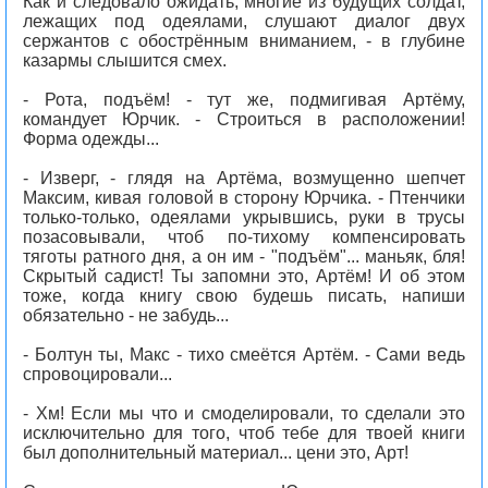
Как и следовало ожидать, многие из будущих солдат,
лежащих под одеялами, слушают диалог двух
сержантов с обострённым вниманием, - в глубине
казармы слышится смех.
- Рота, подъём! - тут же, подмигивая Артёму,
командует Юрчик. - Строиться в расположении!
Форма одежды...
- Изверг, - глядя на Артёма, возмущенно шепчет
Максим, кивая головой в сторону Юрчика. - Птенчики
только-только, одеялами укрывшись, руки в трусы
позасовывали, чтоб по-тихому компенсировать
тяготы ратного дня, а он им - "подъём"... маньяк, бля!
Скрытый садист! Ты запомни это, Артём! И об этом
тоже, когда книгу свою будешь писать, напиши
обязательно - не забудь...
- Болтун ты, Макс - тихо смеётся Артём. - Сами ведь
спровоцировали...
- Хм! Если мы что и смоделировали, то сделали это
исключительно для того, чтоб тебе для твоей книги
был дополнительный материал... цени это, Арт!