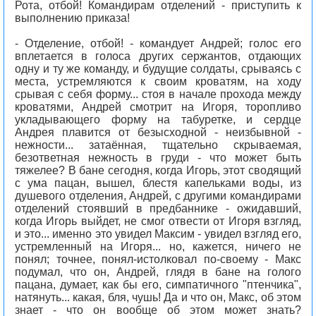
Рота, отбой! Командирам отделений - приступить к
выполнению приказа!
- Отделение, отбой! - командует Андрей; голос его
вплетается в голоса других сержантов, отдающих
одну и ту же команду, и будущие солдаты, срываясь с
места, устремляются к своим кроватям, на ходу
срывая с себя форму... стоя в начале прохода между
кроватями, Андрей смотрит на Игоря, торопливо
укладывающего форму на табуретке, и сердце
Андрея плавится от безысходной - неизбывной -
нежности... затаённая, тщательно скрываемая,
безответная нежность в груди - что может быть
тяжелее? В бане сегодня, когда Игорь, этот сводящий
с ума пацан, вышел, блестя капельками воды, из
душевого отделения, Андрей, с другими командирами
отделений стоявший в предбаннике - ожидавший,
когда Игорь выйдет, не смог отвести от Игоря взгляд,
и это... именно это увидел Максим - увидел взгляд его,
устремленный на Игоря... но, кажется, ничего не
понял; точнее, понял-истолковал по-своему - Макс
подумал, что он, Андрей, глядя в бане на голого
пацана, думает, как бы его, симпатичного "птенчика",
натянуть... какая, бля, чушь! Да и что он, Макс, об этом
знает - что он вообще об этом может знать?