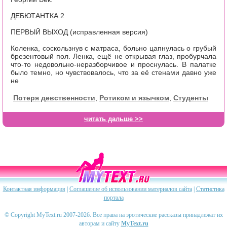
ДЕБЮТАНТКА 2
ПЕРВЫЙ ВЫХОД (исправленная версия)
Коленка, соскользнув с матраса, больно цапнулась о грубый
брезентовый пол. Ленка, ещё не открывая глаз, пробурчала
что-то недовольно-неразборчивое и проснулась. В палатке
было темно, но чувствовалось, что за её стенами давно уже
не
Потеря девственности
,
Ротиком и язычком
,
Студенты
читать дальше >>
Контактная информация
|
Соглашение об использовании материалов сайта
|
Статистика
портала
© Copyright MyText.ru 2007-2026. Все права на эротические рассказы принадлежат их
авторам и сайту
MyText.ru