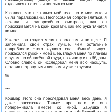
отделился от стены и поплыл ко мне.
Казалось, что не только моё тело, но и мои мысли
были парализованы. Неспособная сопротивляться, я
лежала и заворожённо смотрела, как он
присаживается на край кровати, как его рука тянется
ко мне.
Кажется, он гладил меня по волосам и по щеке. Я
запомнила свой страх лучше, чем остальные
подробности этого жуткого сна: тёмный силуэт
прикасался рукой к моей шее, гладил меня по плечам
и рукам, по обнажённой груди, по животу и по бёдрам.
Словно слепой, он исследовал меня всю наощупь,
оставив нетронутыми лишь мои узкие трусики.
￼
***
Кошмар этого сна преследовал меня весь день, я
даже рассказала Таньке про него и она
попереживала вместе со мной. Бабушке я
рассказывать не стала, потому что с бабушкой у нас