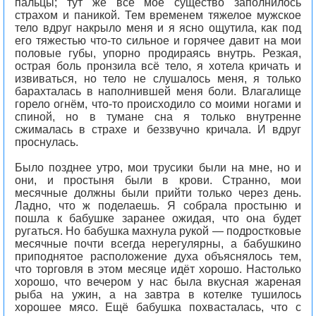
пальцы; тут же всё моё существо заполнилось
страхом и паникой. Тем временем тяжелое мужское
тело вдруг накрыло меня и я ясно ощутила, как под
его тяжестью что-то сильное и горячее давит на мои
половые губы, упорно продираясь внутрь. Резкая,
острая боль пронзила всё тело, я хотела кричать и
извиваться, но тело не слушалось меня, я только
барахталась в наполнившей меня боли. Влагалище
горело огнём, что-то происходило со моими ногами и
спиной, но в тумане сна я только внутренне
сжималась в страхе и беззвучно кричала. И вдруг
проснулась.
Было позднее утро, мои трусики были на мне, но и
они, и простыня были в крови. Странно, мои
месячные должны были прийти только через день.
Ладно, что ж поделаешь. Я собрала простыню и
пошла к бабушке заранее ожидая, что она будет
ругаться. Но бабушка махнула рукой — подростковые
месячные почти всегда нерегулярны, а бабушкино
приподнятое расположение духа объяснялось тем,
что торговля в этом месяце идёт хорошо. Настолько
хорошо, что вечером у нас была вкусная жареная
рыба на ужин, а на завтра в котелке тушилось
хорошее мясо. Ещё бабушка похвасталась, что с