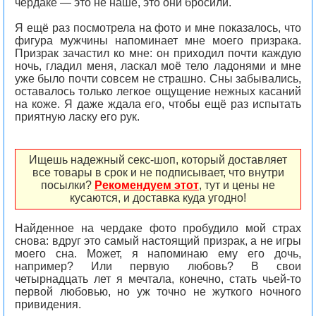
чердаке — это не наше, это они бросили.
Я ещё раз посмотрела на фото и мне показалось, что
фигура мужчины напоминает мне моего призрака.
Призрак зачастил ко мне: он приходил почти каждую
ночь, гладил меня, ласкал моё тело ладонями и мне
уже было почти совсем не страшно. Сны забывались,
оставалось только легкое ощущение нежных касаний
на коже. Я даже ждала его, чтобы ещё раз испытать
приятную ласку его рук.
Ищешь надежный секс-шоп, который доставляет
все товары в срок и не подписывает, что внутри
посылки?
Рекомендуем этот
, тут и цены не
кусаются, и доставка куда угодно!
Найденное на чердаке фото пробудило мой страх
снова: вдруг это самый настоящий призрак, а не игры
моего сна. Может, я напоминаю ему его дочь,
например? Или первую любовь? В свои
четырнадцать лет я мечтала, конечно, стать чьей-то
первой любовью, но уж точно не жуткого ночного
привидения.