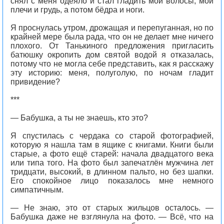
снял с меня одеяло и стал гладить мои волосы, мои
плечи и грудь, а потом бёдра и ноги.
Я проснулась утром, дрожащая и перепуганная, но по
крайней мере была рада, что он не делает мне ничего
плохого. От Танькиного предложения пригласить
батюшку окропить дом святой водой я отказалась,
потому что не могла себе представить, как я расскажу
эту историю: меня, полуголую, по ночам гладит
привидение?
***
— Бабушка, а ты не знаешь, кто это?
Я спустилась с чердака со старой фотографией,
которую я нашла там в ящике с книгами. Книги были
старые, а фото ещё старей: начала двадцатого века
или типа того. На фото был запечатлён мужчина лет
тридцати, высокий, в длинном пальто, но без шапки.
Его спокойное лицо показалось мне немного
симпатичным.
— Не знаю, это от старых жильцов осталось. —
Бабушка даже не взглянула на фото. — Всё, что на