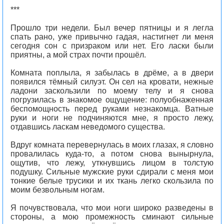
***
Прошло три недели. Был вечер пятницы и я легла
спать рано, уже привычно гадая, настигнет ли меня
сегодня сон с призраком или нет. Его ласки были
приятны, а мой страх почти прошёл.
Комната поплыла, я забылась в дрёме, а в двери
появился тёмный силуэт. Он сел на кровати, нежные
ладони заскользили по моему телу и я снова
погрузилась в знакомое ощущение: полуобнаженная
беспомощность перед руками незнакомца. Ватные
руки и ноги не подчиняются мне, я просто лежу,
отдавшись ласкам неведомого существа.
Вдруг комната перевернулась в моих глазах, я словно
провалилась куда-то, а потом снова вынырнула,
ощутив, что лежу, уткнувшись лицом в толстую
подушку. Сильные мужские руки сдирали с меня мои
тонкие белые трусики и их ткань легко скользила по
моим безвольным ногам.
Я почувствовала, что мои ноги широко разведены в
стороны, а мою промежность сминают сильные