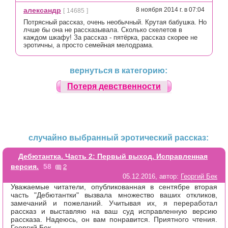
александр
8 ноября 2014 г. в 07:04
[
14685
]
Потрясный рассказ, очень необычный. Крутая бабушка. Но
лчше бы она не рассказывала. Сколько скелетов в
каждом шкафу! За рассказ - пятёрка, рассказ скорее не
эротичны, а просто семейная мелодрама.
вернуться в категорию:
Потеря девственности
случайно выбранный эротический рассказ:
Дебютантка. Часть 2: Первый выход. Исправленная
2
версия.
58
05.12.2016, автор:
Георгий Бек
Уважаемые читатели, опубликованная в сентябре вторая
часть "Дебютантки" вызвала множество ваших откликов,
замечаний и пожеланий. Учитывая их, я переработал
рассказ и выставляю на ваш суд исправленную версию
рассказа. Надеюсь, он вам понравится. Приятного чтения.
Георгий Бек.