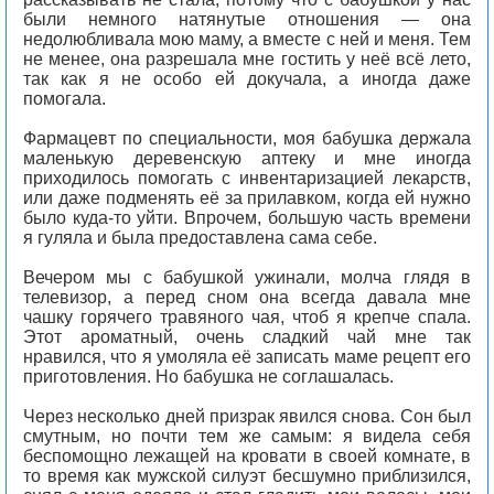
были немного натянутые отношения — она
недолюбливала мою маму, а вместе с ней и меня. Тем
не менее, она разрешала мне гостить у неё всё лето,
так как я не особо ей докучала, а иногда даже
помогала.
Фармацевт по специальности, моя бабушка держала
маленькую деревенскую аптеку и мне иногда
приходилось помогать с инвентаризацией лекарств,
или даже подменять её за прилавком, когда ей нужно
было куда-то уйти. Впрочем, большую часть времени
я гуляла и была предоставлена сама себе.
Вечером мы с бабушкой ужинали, молча глядя в
телевизор, а перед сном она всегда давала мне
чашку горячего травяного чая, чтоб я крепче спала.
Этот ароматный, очень сладкий чай мне так
нравился, что я умоляла её записать маме рецепт его
приготовления. Но бабушка не соглашалась.
Через несколько дней призрак явился снова. Сон был
смутным, но почти тем же самым: я видела себя
беспомощно лежащей на кровати в своей комнате, в
то время как мужской силуэт бесшумно приблизился,