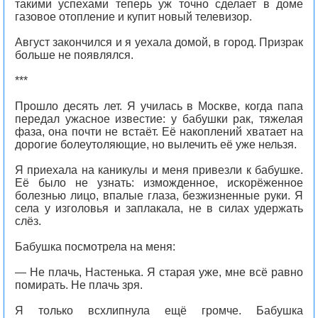
такими успехами теперь уж точно сделает в доме
газовое отопление и купит новый телевизор.
Август закончился и я уехала домой, в город. Призрак
больше не появлялся.
***
Прошло десять лет. Я училась в Москве, когда папа
передал ужасное известие: у бабушки рак, тяжелая
фаза, она почти не встаёт. Её накоплений хватает на
дорогие болеутоляющие, но вылечить её уже нельзя.
Я приехала на каникулы и меня привезли к бабушке.
Её было не узнать: изможденное, искорёженное
болезнью лицо, впалые глаза, безжизненные руки. Я
села у изголовья и заплакала, не в силах удержать
слёз.
Бабушка посмотрела на меня:
— Не плачь, Настенька. Я старая уже, мне всё равно
помирать. Не плачь зря.
Я только всхлипнула ещё громче. Бабушка