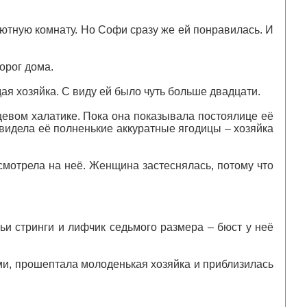
уютную комнату. Но Софи сразу же ей понравилась. И
орог дома.
ая хозяйка. С виду ей было чуть больше двадцати.
цевом халатике. Пока она показывала постоялице её
 увидела её полненькие аккуратные ягодицы – хозяйка
смотрела на неё. Женщина застеснялась, потому что
и стринги и лифчик седьмого размера – бюст у неё
ами, прошептала молоденькая хозяйка и приблизилась