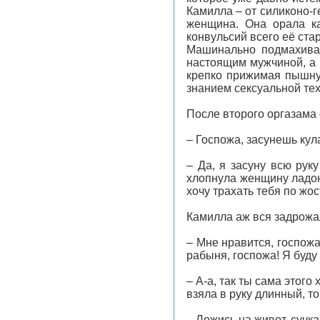
Камилла – от силиконо-
женщина. Она орала ка
конвульсий всего её стар
Машинально подмахивая
настоящим мужчиной, а 
крепко прижимая пышную
знанием сексуальной тех
После второго оргазама 
– Госпожа, засунешь кул
– Да, я засуну всю рук
хлопнула женщину ладон
хочу трахать тебя по жос
Камилла аж вся задрожа
– Мне нравится, госпожа
рабыня, госпожа! Я буду
– А-а, так ты сама этог
взяла в руку длинный, то
– Ложись на живот, сучка