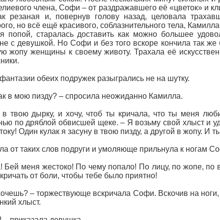
гелиевого члена, Софи – от раздражавшего её «цветок» и 
к резаная и, повернув голову назад, целовала траха
ого, но всё ещё красивого, соблазнительного тела, Камилла
 попой, старалась доставить как можно большее удовол
не с девушкой. Но Софи и без того вскоре кончила так же
 жопу женщины к своему животу. Трахала её искусственн
ники.
фантазии обеих подружек разыгрались не на шутку.
ак в мою пизду? – спросила неожиданно Камилла.
у в твою дырку, и хочу, чтоб ты кричала, что ты меня лю
ью по дряблой обвисшей щеке. – Я возьму свой хлыст и уд
току! Один кулак я засуну в твою пизду, а другой в жопу. И т
ла от таких слов подруги и умоляюще прильнула к ногам С
! Бей меня жестоко! По чему попало! По лицу, по жопе, по в
 кричать от боли, чтобы тебе было приятно!
о хочешь? – торжествующе вскричала Софи. Вскочив на ноги
нкий хлыст.
! – приказала девушка.