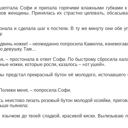
рошептала Софи и припала горячими влажными губками к
ов женщины. Принялась их страстно целовать, обсасыва
онала и сделала шаг к постели. В ту же минуту они обе 
у.
здвинь ножки! – неожиданно попросила Камилла, изнемогавш
ю девушку. Там…
я, – простонала в ответ Софи. По быстрому сбросила хала
ные ножки, которые росли, казалось – «от ушей».
ы предстал прекрасный бутон её молодого, источавшего 
 Полижи меня, – попросила Софи.
ь неистово лизать розовый бутон молодой хозяйки, пригов
льше пьянела:
 язычком до твоей сладкой, красивой киски. Вылизываю л