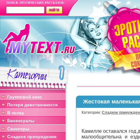
ПОИСК ЭРОТИЧЕСКИХ РАССКАЗОВ:
Групповой секс
Жестокая маленька
Потеря девственности
В попку
Категории:
Сладкое принужден
Бисексуалы
Свингеры
Камилле оставался год 
Сладкое принуждение
малообщительна и езд