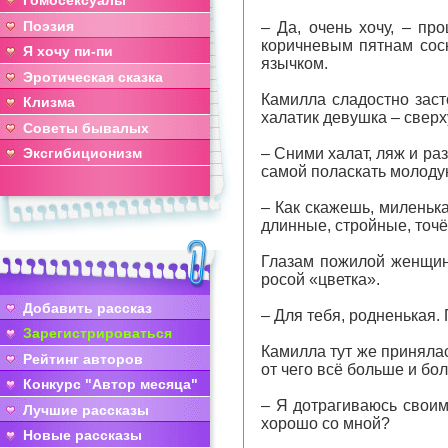
Гомосексуалы
Поэзия
– Да, очень хочу, – п
коричневым пятнам соск
Я хочу пи-пи
язычком.
Эротическая сказка
Камилла сладостно заст
Клизма
халатик девушка – сверх
Советы бывалых
Эксгибиционизм
– Сними халат, ляж и ра
самой поласкать молоду
– Как скажешь, миленька
длинные, стройные, точё
Глазам пожилой женщин
росой «цветка».
Добавить рассказ
– Для тебя, родненькая.
Зарегистрироваться
Камилла тут же принялас
Рейтинг авторов
от чего всё больше и бо
Конкурс "Автор месяца"
– Я дотрагиваюсь своим
Лучшие рассказы
хорошо со мной?
Новые рассказы