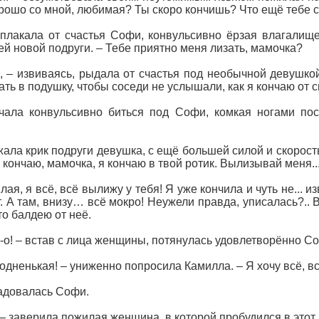
рошо со мной, любимая? Ты скоро кончишь? Что ещё тебе с
 плакала от счастья Софи, конвульсивно ёрзая влагали
й новой подруги. – Тебе приятно меня лизать, мамочка?
я, – извиваясь, рыдала от счастья под необычной девушко
ать в подушку, чтобы соседи не услышали, как я кончаю от с
ала конвульсивно биться под Софи, комкая ногами пос
ржала крик подруги девушка, с ещё большей силой и скоро
 кончаю, мамочка, я кончаю в твой ротик. Вылизывай меня..
лая, я всё, всё вылижу у тебя! Я уже кончила и чуть не... из
. А там, внизу… всё мокро! Неужели правда, уписалась?..
о балдею от неё.
о-о! – встав с лица женщины, потянулась удовлетворённо Со
родненькая! – униженно попросила Камилла. – Я хочу всё, вс
адовалась Софи.
 – заверила пожилая женщина, в которой пробудился в этот