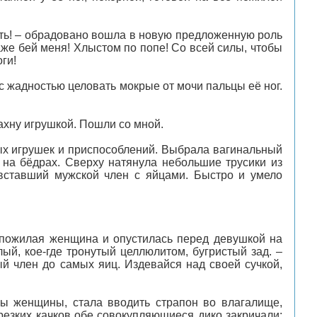
ывать! – обрадовано вошла в новую предложенную роль
аже бей меня! Хлыстом по попе! Со всей силы, чтобы
ги!
с жадностью целовать мокрые от мочи пальцы её ног.
рахну игрушкой. Пошли со мной.
ых игрушек и приспособлений. Выбрала вагинальный
 на бёдрах. Сверху натянула небольшие трусики из
вставший мужской член с яйцами. Быстро и умело
а пожилая женщина и опустилась перед девушкой на
ый, кое-где тронутый целлюлитом, бугристый зад. –
й член до самых яиц. Издевайся над своей сучкой,
ы женщины, стала вводить страпон во влагалище,
резких качков обе совокупляющиеся дико закричали: