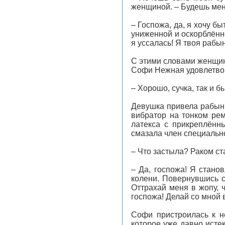
женщиной. – Будешь меня
– Госпожа, да, я хочу б
униженной и оскорблённо
я уссалась! Я твоя рабы
С этими словами женщин
Софи Нежная удовлетво
– Хорошо, сучка, так и 
Девушка привела рабыню
вибратор на тонком рем
латекса с прикреплённ
смазала член специально
– Что застыла? Раком ста
– Да, госпожа! Я стано
колени. Повернувшись с
Оттрахай меня в жопу, 
госпожа! Делай со мной в
Софи пристроилась к н
которое уже давно исте