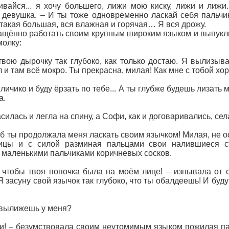
ливайся... я хочу большего, лижи мою киску, лижи и лижи
девушка. – И ты тоже одновременно ласкай себя пальчи
 такая большая, вся влажная и горячая… Я вся дрожу.
щённо работать своим крупным широким языком и выпукл
молку:
вою дырочку так глубоко, как только достаю. Я вылизыв
 и там всё мокро. Ты прекрасна, милая! Как мне с тобой хо
 личико и буду ёрзать по тебе... А ты глубже будешь лизат
а.
илась и легла на спину, а Софи, как и договаривались, сел
тоб ты продолжала меня ласкать своим язычком! Милая, не о
ицы и с силой разминая пальцами свои налившиеся ст
маленькими пальчиками коричневых сосков.
у, чтобы твоя попочка была на моём лице! – изнывала от
 засуну свой язычок так глубоко, что ты обалдеешь! И буду
ё вылижешь у меня?
ьки! – безумствовала своим неутомимым языком пожилая па