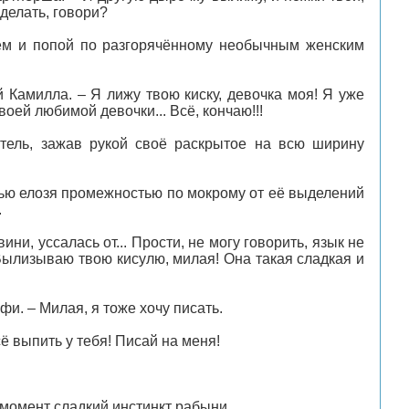
делать, говори?
щем и попой по разгорячённому необычным женским
й Камилла. – Я лижу твою киску, девочка моя! Я уже
воей любимой девочки... Всё, кончаю!!!
тель, зажав рукой своё раскрытое на всю ширину
стью елозя промежностью по мокрому от её выделений
.
вини, уссалась от... Прости, не могу говорить, язык не
 Вылизываю твою кисулю, милая! Она такая сладкая и
фи. – Милая, я тоже хочу писать.
ё выпить у тебя! Писай на меня!
 момент сладкий инстинкт рабыни.