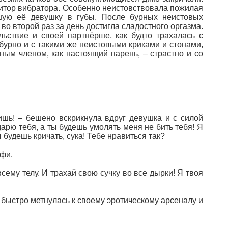
клитор вибратора. Особенно неистовствовала пожилая
вшую её девушку в губы. После бурных неистовых
 во второй раз за день достигла сладостного оргазма.
ьствие и своей партнёрше, как будто трахалась с
 бурно и с такими же неистовыми криками и стонами,
ым членом, как настоящий парень, – страстно и со
бишь! – бешено вскрикнула вдруг девушка и с силой
арю тебя, а ты будешь умолять меня не бить тебя! Я
ы будешь кричать, сука! Тебе нравиться так?
офи.
сему телу. И трахай свою сучку во все дырки! Я твоя
, быстро метнулась к своему эротическому арсеналу и