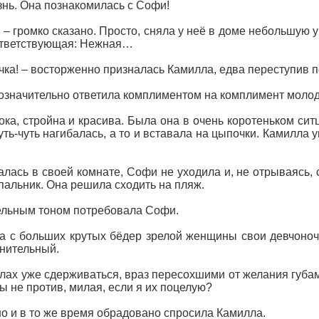
знь. Она познакомилась с Софи!
– громко сказано. Просто, сняла у неё в доме небольшую 
ответствующая: Нежная…
чка! – восторженно призналась Камилла, едва переступив п
гозначительно ответила комплиментом на комплимент молод
а, стройна и красива. Была она в очень коротеньком сит
чуть-чуть нагибалась, а то и вставала на цыпочки. Камилла
лась в своей комнате, Софи не уходила и, не отрываясь, 
пальник. Она решила сходить на пляж.
ельным тоном потребовала Софи.
а с больших крутых бёдер зрелой женщины свои девчоночь
нительный.
силах уже сдерживаться, враз пересохшими от желания губ
ы не против, милая, если я их поцелую?
о и в то же время обрадовано спросила Камилла.