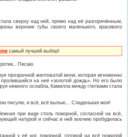
тала сверху над ней, прямо над её разгорячённым,
роны верхние губы своего маленького, красивого
опе
самый лучший выбор!
ротик... Писаю.
уя прозрачной желтоватой мочи, которая мгновенно
 пролившийся на неё «золотой дождь». Но его было
струя немного ослабла, Камилла между глотками стала
твою писулю, и всё, всё выпью… Сладенькая моя!
ежная при виде столь покорной, согласной на всё,
ирующей натурой и сейчас в ней воочию пробудилась
анной у её ног, покорной, готовой на всё пожилой