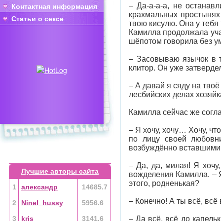
– Да-а-а-а, не останав
Контактная информация
крахмальных простынях 
Статьи о сексе
твою кисулю. Она у тебя
Камилла продолжала уча
шёпотом говорила без у
– Засовываю язычок в т
клитор. Он уже затвердел
– А давай я сяду на твоё
лесбийских делах хозяйк
Камилла сейчас же соглас
– Я хочу, хочу… Хочу, ч
по лицу своей любовн
возбуждённо вставшими 
– Да, да, милая! Я хоч
Лучшие авторы сайта
вожделения Камилла. – Я
этого, родненькая?
1
александр
14685.7
– Конечно! А ты всё, вс
2
Ninel_hussy
5956.6
3
kris
3141.6
– Да всё, всё до капел