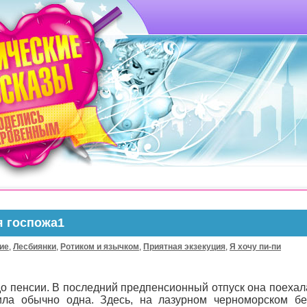
я госпожа1
ие
,
Лесбиянки
,
Ротиком и язычком
,
Приятная экзекуция
,
Я хочу пи-пи
до пенсии. В последний предпенсионный отпуск она поеха
ила обычно одна. Здесь, на лазурном черноморском бе