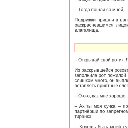
– Тогда пошли со мной, 
Подружки пришли в ванн
раскрасневшимся лицом
влагалища.
– Открывай свой ротик. Я 
Из раскрывшейся розово
заполнила рот пожилой 
слишком много, он выплё
вставлять приятные сло
– О-о-о, как мне хорошо
– Ах ты моя сучка! – п
партнёрши по запретном
тиранка.
– Хочешь быть моей суч