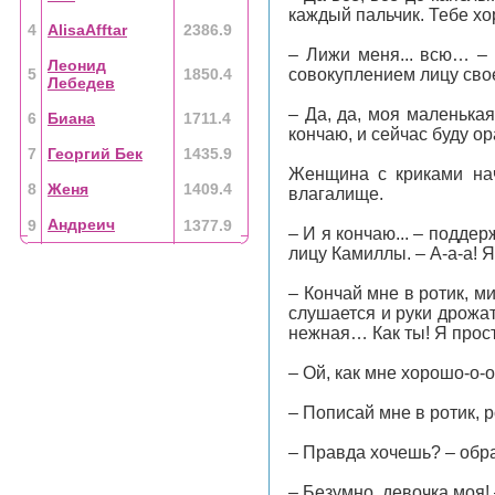
каждый пальчик. Тебе хо
4
AlisaAfftar
2386.9
– Лижи меня... всю… –
Леонид
5
1850.4
совокуплением лицу свое
Лебедев
– Да, да, моя маленька
6
Биана
1711.4
кончаю, и сейчас буду ор
7
Георгий Бек
1435.9
Женщина с криками нач
8
Женя
1409.4
влагалище.
Андреич
9
1377.9
– И я кончаю... – подде
лицу Камиллы. – А-а-а! Я
– Кончай мне в ротик, ми
слушается и руки дрожат
нежная… Как ты! Я прост
– Ой, как мне хорошо-о-
– Пописай мне в ротик, 
– Правда хочешь? – обр
– Безумно, девочка моя!