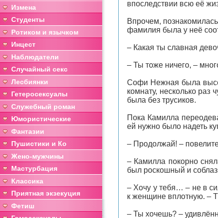
впоследствии всю её жи
Измена
Студенты
Впрочем, познакомилась 
фамилия была у неё со
Ротиком и язычком
Инцест
– Какая ты славная дево
Наблюдатели
– Ты тоже ничего, – мно
Случайный секс
Лесбиянки
Софи Нежная была высок
комнату, несколько раз 
Гетеросексуалы
была без трусиков.
Служебный роман
Пока Камилла переодева
Юмористические
ей нужно было надеть ку
Фантазии
Пушистики и Ко
– Продолжай! – повелит
Жено-мужчины
– Камилла покорно снял
Мастурбация
был роскошный и соблаз
Классика
– Хочу у тебя… – не в 
Приятная экзекуция
к женщине вплотную. – Т
Фетиш
– Ты хочешь? – удивлённ