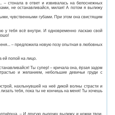
... – стонала в ответ и извивалась на белоснежных
ками, не останавливайся, милая! А потом я вылижу
ыми, чувственными губами. При этом она свистящим
аю у тебя всё внутри. И одновременно ласкаю свой
рошо!
ь меня... – предложила новую позу опытная в любовных
а ей попой на лицо.
станавливайся! Ты супер! – кричала она, ёрзая задом
растью и желанием, небольшие девичьи груди с
 острой, нахлынувшей на неё дикой волны страсти и
 лизать тебя, пока ты не кончишь на меня! Ты хочешь
ртнёрша. – И другую дырочку вылижу, и ножки твои,