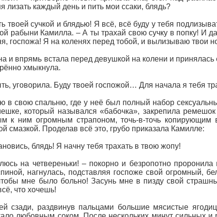
 лизать каждый день и пить мои ссаки, блядь?
ыть твоей сучкой и блядью! Я всё, всё буду у тебя подлиз
й рабыни Камилла. – А ты трахай свою сучку в попку! И д
ня, госпожа! Я на коленях перед тобой, и вылизываю твои но
а и впрямь встала перед девушкой на колени и принялась 
рённо хмыкнула.
быть, уговорила. Буду твоей госпожой… Для начала я тебя т
 в свою спальню, где у неё был полный набор сексуальн
ешке, который назывался «бабочка», закрепила ремешок
ым к ним огромным страпоном, точь-в-точь копирующим 
й смазкой. Проделав всё это, грубо приказала Камилле:
новись, блядь! Я начну тебя трахать в твою жопу!
влюсь на четвереньки! – покорно и безропотно проронил
пиной, нагнулась, подставляя госпоже свой огромный, бел
чтобы мне было больно! Засунь мне в пизду свой страшны
сё, что хочешь!
ей сзади, раздвинув пальцами большие мясистые ягодиц
кало любовным соком. После нескольких минут сильных и 