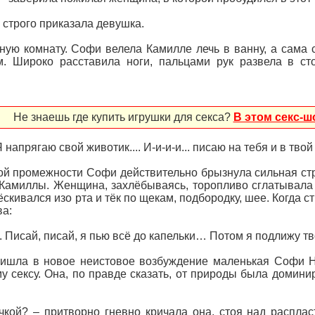
– строго приказала девушка.
ую комнату. Софи велела Камилле лечь в ванну, а сама с
. Широко расставила ноги, пальцами рук развела в сто
Не знаешь где купить игрушки для секса?
В этом секс-ш
напрягаю свой животик.... И-и-и-и... писаю на тебя и в твой 
й промежности Софи действительно брызнула сильная стр
Камиллы. Женщина, захлёбываясь, торопливо сглатывала
скивался изо рта и тёк по щекам, подбородку, шее. Когда 
ва:
!.. Писай, писай, я пью всё до капельки… Потом я подлижу 
ришла в новое неистовое возбуждение маленькая Софи Н
у сексу. Она, по правде сказать, от природы была домин
кой? – притворно гневно кричала она, стоя над распласт