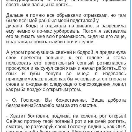
сосать мои пальцы на ногах...
Дальше я помню все обрывками отрывками, но там
было всё: мой раб был моей подстилкой у
дивана .Когда я отдыхала на диване, я разрешила
ему немного по-мастурбировать. Потом я заставила
его вылизать мне всю промежность, сидя на его лице,
и заставила облизать мои ноги и ступни...
А утром проснувшись свежей и бодрой ,я придвинула
свои прелести повыше, к его голове и стала
пользовать его приоткрытый сонный ротик,парень
проснулся и высунул свой язык и начал работать..Его
язык и губы тонули во мне,а я издеваясь
приподнималась выше как бы ускользая,а он снова и
снова в ожидании следующего снисхождения ловил
как рыба воздух с открытым ртом.
- О, Госпожа, Вы божественны, Ваша доброта
безгранична?спасибо вам за это счастье.
- Хватит болтовни, подлиза, на колени, рот открыл!
Сейчас проткну твой поганый рот и не смей роптать,
смотри, не разочаруй свою Госпожу, видишь, как ОНА
сегодня к тебе благосклонна. Шире рот, ничтожество!!!