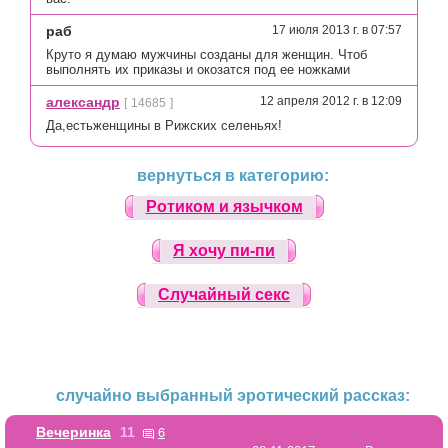
раб
17 июля 2013 г. в 07:57
Круто я думаю мужчины созданы для женщин. Чтоб
выполнять их приказы и окозатся под ее ножками
александр
12 апреля 2012 г. в 12:09
[
14685
]
Да,естьженщины в Рижских селеньях!
вернуться в категорию:
Ротиком и язычком
Я хочу пи-пи
Случайный секс
случайно выбранный эротический рассказ:
6
Вечеринка
11