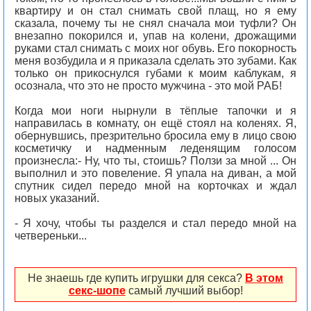
квартиру и он стал снимать свой плащ, но я ему
сказала, почему ты не снял сначала мои туфли? Он
внезапно покорился и, упав на колени, дрожащими
руками стал снимать с моих ног обувь. Его покорность
меня возбудила и я приказала сделать это зубами. Как
только он прикоснулся губами к моим каблукам, я
осознала, что это не просто мужчина - это мой РАБ!
Когда мои ноги нырнули в тёплые тапочки и я
направилась в комнату, он ещё стоял на коленях. Я,
обернувшись, презрительно бросила ему в лицо свою
косметичку и надменным леденящим голосом
произнесла:- Ну, что ты, стоишь? Ползи за мной ... Он
выполнил и это повеление. Я упала на диван, а мой
спутник сидел передо мной на корточках и ждал
новых указаний.
- Я хочу, чтобы ты разделся и стал передо мной на
четвереньки...
Не знаешь где купить игрушки для секса?
В этом
секс-шопе
самый лучший выбор!