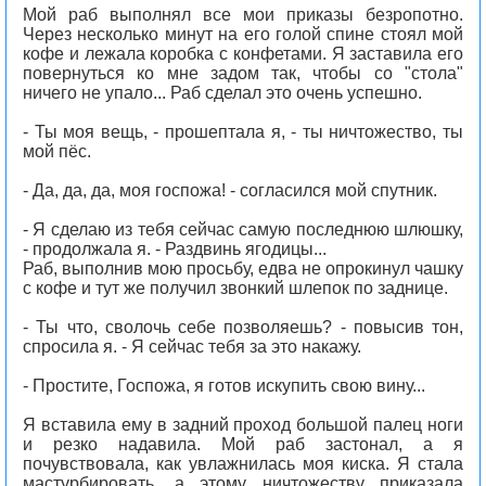
Мой раб выполнял все мои приказы безропотно.
Через несколько минут на его голой спине стоял мой
кофе и лежала коробка с конфетами. Я заставила его
повернуться ко мне задом так, чтобы со "стола"
ничего не упало... Раб сделал это очень успешно.
- Ты моя вещь, - прошептала я, - ты ничтожество, ты
мой пёс.
- Да, да, да, моя госпожа! - согласился мой спутник.
- Я сделаю из тебя сейчас самую последнюю шлюшку,
- продолжала я. - Раздвинь ягодицы...
Раб, выполнив мою просьбу, едва не опрокинул чашку
с кофе и тут же получил звонкий шлепок по заднице.
- Ты что, сволочь себе позволяешь? - повысив тон,
спросила я. - Я сейчас тебя за это накажу.
- Простите, Госпожа, я готов искупить свою вину...
Я вставила ему в задний проход большой палец ноги
и резко надавила. Мой раб застонал, а я
почувствовала, как увлажнилась моя киска. Я стала
мастурбировать, а этому ничтожеству приказала