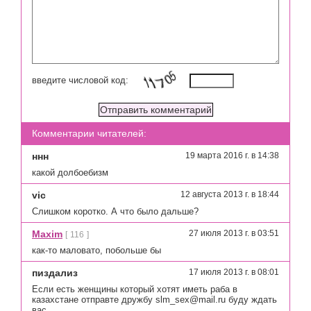
введите числовой код:
Комментарии читателей:
ннн
19 марта 2016 г. в 14:38
какой долбоебизм
vic
12 августа 2013 г. в 18:44
Слишком коротко. А что было дальше?
Maxim
27 июля 2013 г. в 03:51
[
116
]
как-то маловато, побольше бы
пиздализ
17 июля 2013 г. в 08:01
Если есть женщины который хотят иметь раба в
казахстане отправте дружбу slm_seх@mаil.ru буду ждать
вас.