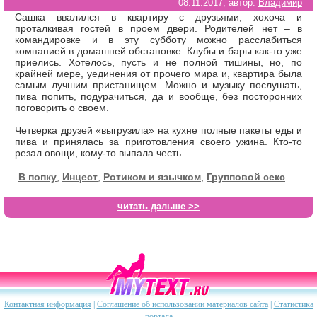
08.11.2017, автор:
Владимир
Сашка ввалился в квартиру с друзьями, хохоча и
проталкивая гостей в проем двери. Родителей нет – в
командировке и в эту субботу можно расслабиться
компанией в домашней обстановке. Клубы и бары как-то уже
приелись. Хотелось, пусть и не полной тишины, но, по
крайней мере, уединения от прочего мира и, квартира была
самым лучшим пристанищем. Можно и музыку послушать,
пива попить, подурачиться, да и вообще, без посторонних
поговорить о своем.
Четверка друзей «выгрузила» на кухне полные пакеты еды и
пива и принялась за приготовления своего ужина. Кто-то
резал овощи, кому-то выпала честь
В попку
,
Инцест
,
Ротиком и язычком
,
Групповой секс
читать дальше >>
Контактная информация
|
Соглашение об использовании материалов сайта
|
Статистика
портала