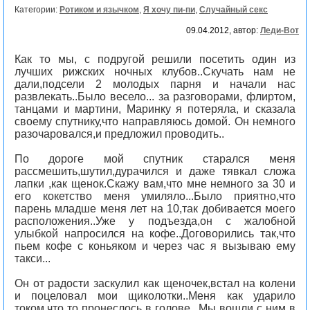
Категории:
Ротиком и язычком
,
Я хочу пи-пи
,
Случайный секс
09.04.2012, автор:
Леди-Вот
Как то мы, с подругой решили посетить один из
лучших рижских ночных клубов..Скучать нам не
дали,подсели 2 молодых парня и начали нас
развлекать..Было весело... за разговорами, флиртом,
танцами и мартини, Маринку я потеряла, и сказала
своему спутнику,что направляюсь домой. Он немного
разочаровался,и предложил проводить..
По дороге мой спутник старался меня
рассмешить,шутил,дурачился и даже тявкал сложа
лапки ,как щенок.Скажу вам,что мне немного за 30 и
его кокетство меня умиляло...Было приятно,что
парень младше меня лет на 10,так добивается моего
расположения..Уже у подъезда,он с жалобной
улыбкой напросился на кофе..Договорились так,что
пьем кофе с коньяком и через час я вызываю ему
такси...
Он от радости заскулил как щеночек,встал на колени
и поцеловал мои щиколотки..Меня как ударило
током,что то пронеслось в голове...Мы вошли с ним в