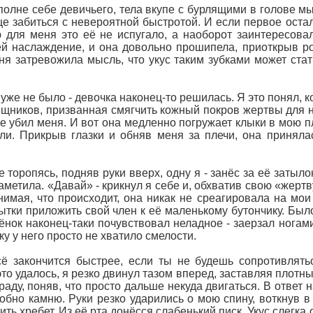
вполне себе девичьего, тела вкупе с бурлящими в голове 
це забиться с невероятной быстротой. И если первое остал
 для меня это её не испугало, а наоборот заинтересовал
й наслаждение, и она довольно прошипела, приоткрыв рот
ня затревожила мысль, что укус таким зубками может стат
 уже не было - девочка наконец-то решилась. Я это понял, 
щников, призванная смягчить кожный покров жертвы для на
 убил меня. И вот она медленно погружает клыки в мою пл
ли. Прикрыв глазки и обняв меня за плечи, она принялас
 торопясь, подняв руки вверх, одну я - занёс за её затыл
заметила. «Давай» - крикнул я себе и, обхватив свою «жертв
имая, что происходит, она никак не среагировала на мои
тки приложить свой член к её маленькому бутончику. Было
ёнок наконец-таки почувствовал неладное - заерзал нога
у у него просто не хватило смелости.
Всё закончится быстрее, если ты не будешь сопротивлят
 это удалось, я резко двинул тазом вперед, заставляя плотн
раду, поняв, что просто дальше некуда двигаться. В ответ 
обно камню. Руки резко ударились о мою спину, воткнув в
ь хребет. Из её рта донёсся слабенький писк. Укус слегка о