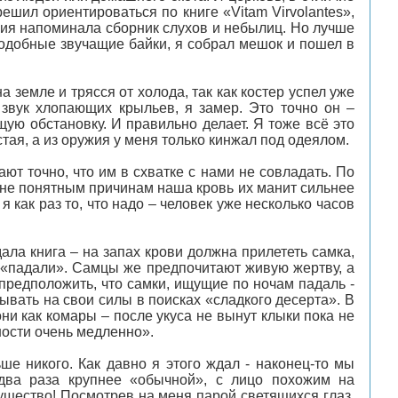
решил ориентироваться по книге «Vitam Virvolantes»,
ния напоминала сборник слухов и небылиц. Но лучше
подобные звучащие байки, я собрал мешок и пошел в
на земле и трясся от холода, так как костер успел уже
звук хлопающих крыльев, я замер. Это точно он –
щую обстановку. И правильно делает. Я тоже всё это
тая, а из оружия у меня только кинжал под одеялом.
ют точно, что им в схватке с нами не совладать. По
о не понятным причинам наша кровь их манит сильнее
 как раз то, что надо – человек уже несколько часов
ала книга – на запах крови должна прилететь самка,
й «падали». Самцы же предпочитают живую жертву, а
редположить, что самки, ищущие по ночам падаль -
вать на свои силы в поисках «сладкого десерта». В
ни как комары – после укуса не вынут клыки пока не
ности очень медленно».
ше никого. Как давно я этого ждал - наконец-то мы
 два раза крупнее «обычной», с лицо похожим на
ущество! Посмотрев на меня парой светящихся глаз,