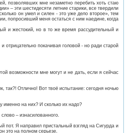
тей, позволявших мне незаметно перебить хоть стаю
дии» – эти шестидесяти летние старики, все твердили
колько он умел и силен - это уже дело второе», тем
дии, попросивший меня остаться с ним наедине, когда
убый и жестокий, но в то же время рассудительный и
е и отрицательно покачивая головой - но ради старой
угой возможности мне могут и не дать, если я сейчас
к, так?! Отлично! Вот твоё испытание: сегодня ночью
ему именно на них? И сколько их надо?
но слово – изнасилованного.
ый пот. Я направил пристальный взгляд на Сигурда и
он это на полном серьезе.