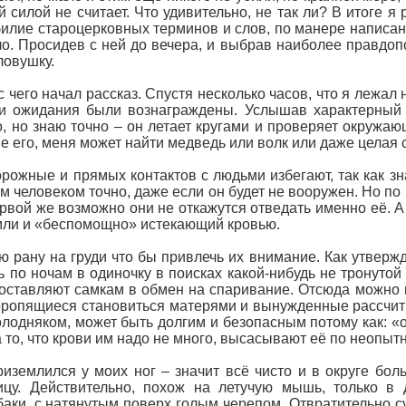
й силой не считает. Что удивительно, не так ли? В итоге я 
обилие староцерковных терминов и слов, по манере написа
ло. Просидев с ней до вечера, и выбрав наиболее правдо
ловушку.
с чего начал рассказ. Спустя несколько часов, что я лежал 
ои ожидания были вознаграждены. Услышав характерный 
, но знаю точно – он летает кругами и проверяет окружаю
е его, меня может найти медведь или волк или даже целая с
ожные и прямых контактов с людьми избегают, так как зна
м человеком точно, даже если он будет не вооружен. Но п
ервой же возможно они не откажутся отведать именно её. А я
мли и «беспомощно» истекающий кровью.
ю рану на груди что бы привлечь их внимание. Как утвержд
ь по ночам в одиночку в поисках какой-нибудь не тронуто
оставляют самкам в обмен на спаривание. Отсюда можно п
оропящиеся становиться матерями и вынужденные рассчиты
олодняком, может быть долгим и безопасным потому как: «о
а то, что крови им надо не много, высасывают её по неопыт
иземлился у моих ног – значит всё чисто и в округе боль
ицу. Действительно, похож на летучую мышь, только в
аки, с натянутым поверх голым черепом. Отвратительно с