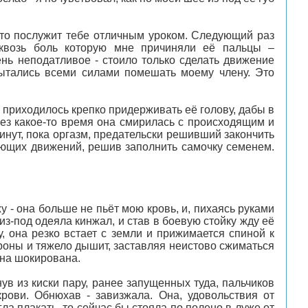
Это послужит тебе отличным уроком. Следующий раз
квозь боль которую мне причиняли её пальцы –
нь неподатливое - стоило только сделать движение
пытались всеми силами помешать моему члену. Это
- приходилось крепко придерживать её голову, дабы в
ерез какое-то время она смирилась с происходящим и
нут, пока оргазм, предательски решивший закончить
шающих движений, решив заполнить самочку семенем.
 - она больше не пьёт мою кровь, и, пихаясь руками
з-под одеяла кинжал, и став в боевую стойку жду её
, она резко встает с земли и прижимается спиной к
тороны и тяжело дышит, заставляя неистово сжиматься
 она шокирована.
ув из киски пару, ранее запущенных туда, пальчиков
рови. Обнюхав - завизжала. Она, удовольствия от
ла плакать, то сейчас бы стояла по полено в луже от