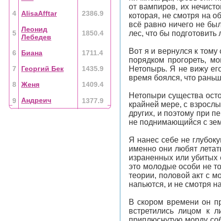
от вампиров, их нечисто
4
AlisaAfftar
2386.9
которая, не смотря на 
всё равно ничего не бы
Леонид
5
1850.4
лес, что бы подготовить 
Лебедев
Вот я и вернулся к тому 
6
Биана
1711.4
порядком прогореть, м
7
Георгий Бек
1435.9
Нетопырь. Я не вижу его
время боялся, что раньш
8
Женя
1409.4
Нетопыри существа остор
Андреич
9
1377.9
крайней мере, с взрослы
других, и поэтому при п
не поднимающийся с зе
Я нанес себе не глубоку
именно они любят летат
израненных или убитых 
это молодые особи не т
теории, половой акт с м
напьются, и не смотря н
В скором времени он пр
встретились лицом к л
приплюснутую морду соб