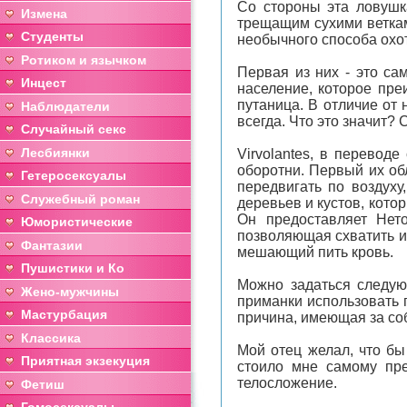
Cо стороны эта ловушка
Измена
трещащим сухими веткам
Студенты
необычного способа охо
Ротиком и язычком
Первая из них - это са
Инцест
население, которое пре
путаница. В отличие от
Наблюдатели
всегда. Что это значит?
Случайный секс
Лесбиянки
Virvolantes, в перевод
оборотни. Первый их об
Гетеросексуалы
передвигать по воздуху
Служебный роман
деревьев и кустов, кото
Он предоставляет Нет
Юмористические
позволяющая схватить и
Фантазии
мешающий пить кровь.
Пушистики и Ко
Можно задаться следую
Жено-мужчины
приманки использовать п
Мастурбация
причина, имеющая за со
Классика
Мой отец желал, что бы
Приятная экзекуция
стоило мне самому пр
телосложение.
Фетиш