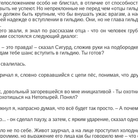
 телосложением особо не блистал, в отличие от способнос
завыть не успеют. Но непреклонные не перед чем «отцы гиль
 должен быть крупным, что бы внушать ужас врагам, а нас
ей надежде о вступлении в гильдию. Они, но не глава гиль
.
его звали, я знал по рассказам отца - что он человек гр
ми состоялся следующий диалог:
 – это правда! – сказал Сигурд, сложив руки на подбородк
дам тебе шанс вступить в гильдию. Ты готов?
 свалилась.
– кричал я, словно сорвавшийся с цепи пёс, понимая, что др
к, довольный загоревшейся во мне инициативой - Ты охотни
оохотишься на Нетопырей. Понял?
икнул я, напрасно думая, что всё будет так просто. – А поч
о... - он сделал паузу, а затем, с ярким ударение, сказал од
о не по себе. Живот заурчал, а на лице проступил холодн
троумию, но выражение его лица как бы говорило мне – что 