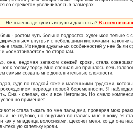
ся со скрежетом увеличиваясь в размерах.
Не знаешь где купить игрушки для секса?
В этом секс-ш
блик - ростом чуть больше подростка, худенькое тельце с 
одкрученные» внутрь и с небольшими кисточками на кончика
рные глаза. Из индивидуальных особенностей у неё были 
х и «осматривается» по сторонам.
», она, ведомая запахом свежей крови, стала совершат
ног к голому торсу. Мне специально пришлось лечь головою
тем самым создать мне дополнительные сложности.
дая, судя по гладкой коже и маленькими грудками, которы
прохождением периода первой беременности. Я наблюдал 
ть. Она - слепая, как и все Нетопыри. Но смело компенс
, успешно применяет.
живот и стала тыкать по мне пальцами, проверяя мою реак
ть и не глубоко, но ощутимо вонзались мне в кожу. Я ста
 как у младенца волосиками, щекочет меня, когда она нак
 вытекшую капельку крови.