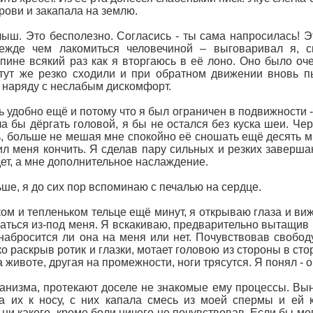
крови и закапала на землю.
лыш. Это бесполезно. Согласись - ты сама напросилась! 
ежде чем лакомиться человечиной – выговаривал я, с
ине всякий раз как я вторгаюсь в её лоно. Оно было оче
и тут же резко сходили и при обратном движении вновь 
 наряду с неслабым дискомфорт.
ь удобно ещё и потому что я был ограничен в подвижности 
ла бы дёргать головой, я бы не остался без куска шеи. Ч
, больше не мешая мне спокойно её сношать ещё десять ми
вил меня кончить. Я сделав пару сильных и резких завер
удет, а мне дополнительное наслаждение.
ьше, я до сих пор вспоминаю с печалью на сердце.
м и тепленьком тельце ещё минут, я открываю глаза и вижу
аться из-под меня. Я вскакиваю, предварительно вытащив и
набросится ли она на меня или нет. Почувствовав свободу
ко раскрыв ротик и глазки, мотает головою из стороны в с
а животе, другая на промежности, ноги трясутся. Я понял -
ганизма, протекают доселе не знакомые ему процессы. Вын
а их к носу, с них капала смесь из моей спермы и ей к
ни какого, кроме боли ничего не почувствовав. Если бы мог