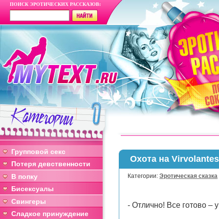
ПОИСК ЭРОТИЧЕСКИХ РАССКАЗОВ:
Групповой секс
Охота на Virvolantes
Потеря девственности
В попку
Категории:
Эротическая сказка
Бисексуалы
Свингеры
- Отлично! Все готово – 
Сладкое принуждение