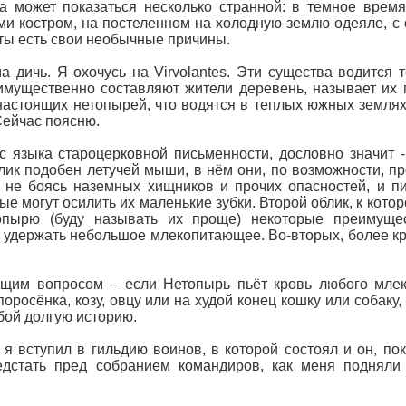
 может показаться несколько странной: в темное время
и костром, на постеленном на холодную землю одеяле, с 
ты есть свои необычные причины.
ма дичь. Я охочусь на Virvolantes. Эти существа водится
имущественно составляют жители деревень, называет их п
 настоящих нетопырей, что водятся в теплых южных землях
 Сейчас поясню.
е с языка староцерковной письменности, дословно значит
лик подобен летучей мыши, в нём они, по возможности, п
, не боясь наземных хищников и прочих опасностей, и 
рые могут осилить их маленькие зубки. Второй облик, к кот
опырю (буду называть их проще) некоторые преимущес
 удержать небольшое млекопитающее. Во-вторых, более кр
щим вопросом – если Нетопырь пьёт кровь любого млеко
оросёнка, козу, овцу или на худой конец кошку или собаку
бой долгую историю.
 я вступил в гильдию воинов, в которой состоял и он, п
едстать пред собранием командиров, как меня подняли