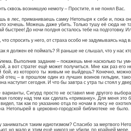
ить сквозь возникшую немоту – Простите, я не понял Вас.
шь в лес, приманиваешь самку Нетопыря к себе и, пока она
что хочешь. Можешь даже убить. Только тушу её сюда не та
й быстрее! До ночи полдня осталось тебе на подготовку. И
, что спросить у него, от страха особо не задумываясь над 
как я должен её поймать? Я раньше не слышал, что у нас кто
облема. Выполнив задание – покажешь мне насколько ты ум
кой, а вот стратег ещё может получиться. Мне как раз его
 бой, из которого ты живым не выйдешь? Конечно, можно
ой отец – в прошлом один из лучших воинов гильдии, таког
она наступит сегодня. И что бы завтра с утра ты стоял у дв
варианты, Сигурд просто не оставил мне другого выбора 
мая голову над тем как сделать «приманку». Для меня это 
 видел, так как по указанию отца по ночам в лесу не охоти
на Нетопырей в церковно-городской библиотеке не было.
 заниматься таким идиотизмом? Спасибо за мертвого Нетоп
пьют, но мало и этим ещё никого не убили, по крайней мере,