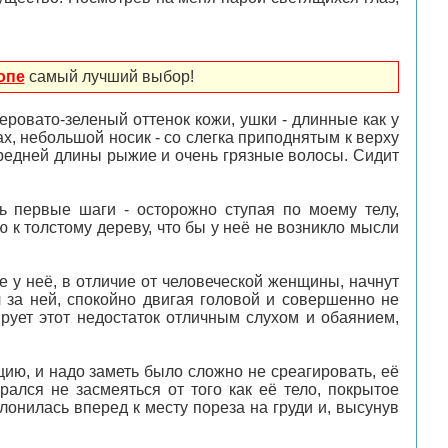
опе
самый лучший выбор!
серовато-зеленый оттенок кожи, ушки - длинные как у
х, небольшой носик - со слегка приподнятым к верху
средней длины рыжие и очень грязные волосы. Сидит
ь первые шаги - осторожно ступая по моему телу,
 к толстому дереву, что бы у неё не возникло мысли
е у неё, в отличие от человеческой женщины, начнут
за ней, спокойно двигая головой и совершенно не
ирует этот недостаток отличным слухом и обаянием,
цию, и надо заметь было сложно не среагировать, её
рался не засмеяться от того как её тело, покрытое
лонилась вперед к месту пореза на груди и, высунув