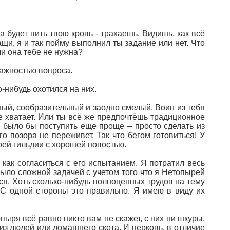
 будет пить твою кровь - трахаешь. Видишь, как всё
щи, я и так пойму выполнил ты задание или нет. Что
ли она тебе не нужна?
важностью вопроса.
-нибудь охотился на них.
ный, сообразительный и заодно смелый. Воин из тебя
 не хватает. Или ты всё же предпочтёшь традиционное
 было бы поступить еще проще – просто сделать из
о позора не переживет. Так что бегом готовиться! У
ерей гильдии с хорошей новостью.
как согласиться с его испытанием. Я потратил весь
было сложной задачей с учетом того что я Нетопырей
лся. Хоть сколько-нибудь полноценных трудов на тему
 С одной стороны это правильно. Я имею в виду их
ыря всё равно никто вам не скажет, с них ни шкуры,
 из людей или домашнего скота. И церковь, в отличие