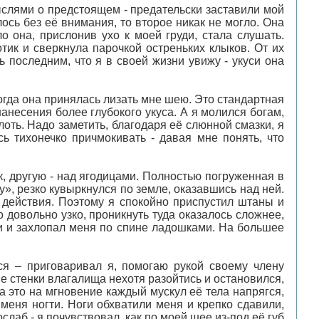
мыслями о предстоящем - предательски заставили мой
ось без её внимания, то второе никак не могло. Она
о она, прислонив ухо к моей груди, стала слушать.
ик и сверкнула парочкой остреньких клыков. От их
ь последним, что я в своей жизни увижу - укуси она
когда она принялась лизать мне шею. Это стандартная
несения более глубокого укуса. А я молился богам,
оть. Надо заметить, благодаря её слюнной смазки, я
ь тихонечко причмокивать - давая мне понять, что
ок, другую - над ягодицами. Полностью погруженная в
у», резко кувыркнулся по земле, оказавшись над ней.
 действия. Поэтому я спокойно приспустил штаны и
 довольно узко, проникнуть туда оказалось сложнее,
ми и захлопал меня по спине ладошками. На большее
ься – приговаривал я, помогаю рукой своему члену
ые стенки влагалища нехотя разойтись и остановился,
на это на мгновение каждый мускул её тела напрягся,
 меня ногти. Ноги обхватили меня и крепко сдавили,
слаб - я почувствовал, как по моей шее из-под её губ