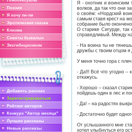
Гомосексуалы
Я - охотник и воинским
Поэзия
волков, да так что они 
о своём: «Нордский воин
Я хочу пи-пи
самым ставя крест на мо
Эротическая сказка
собрание было окончено
О старике Сигурде, так 
Клизма
справедливый. Между на
Советы бывалых
Эксгибиционизм
- На воина ты не тянешь
дружбы с твоим отцом я 
У меня точно гора с плеч
- Да!!! Всё что угодно 
откажусь.
- Хорошо – сказал стари
Добавить рассказ
пойдешь один в лес и п
Зарегистрироваться
- Да! – на радостях выкр
Рейтинг авторов
Конкурс "Автор месяца"
- Достаточно будет одног
Лучшие рассказы
От услышанного мне стал
Новые рассказы
хотел улыбнуться его ос