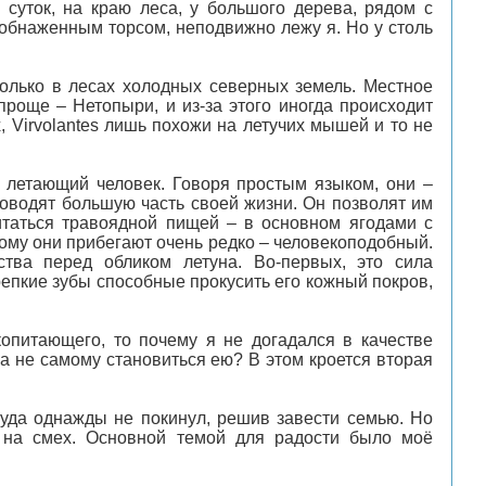
 суток, на краю леса, у большого дерева, рядом с
обнаженным торсом, неподвижно лежу я. Но у столь
 только в лесах холодных северных земель. Местное
роще – Нетопыри, и из-за этого иногда происходит
, Virvolantes лишь похожи на летучих мышей и то не
 - летающий человек. Говоря простым языком, они –
роводят большую часть своей жизни. Он позволят им
питаться травоядной пищей – в основном ягодами с
орому они прибегают очень редко – человекоподобный.
тва перед обликом летуна. Во-первых, это сила
епкие зубы способные прокусить его кожный покров,
питающего, то почему я не догадался в качестве
, а не самому становиться ею? В этом кроется вторая
окуда однажды не покинул, решив завести семью. Но
 на смех. Основной темой для радости было моё