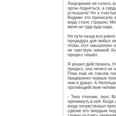
Лицезрение её голого, 
орган подняться, а серд
услышала! Но к счастью
Видимо это приносило е
вида стало страшно. Ме
меня не туда куда надо.
Но пути назад все равно
процедура для любых хи
чтобы этот «мышонок» не
не чувствую никакой бо
процесс пошёл.
Я решил действовать. Не
процесс, она ничего не 
Пока ещё не совсем пон
предпринял первые попы
чем я думал. А Нетопыр
противодействие человек
- Тихо птенчик, тихо. 
проникнуть в неё. Когда
когда почувствовал прег
сделав его твердым под
словно пытаясь переломит