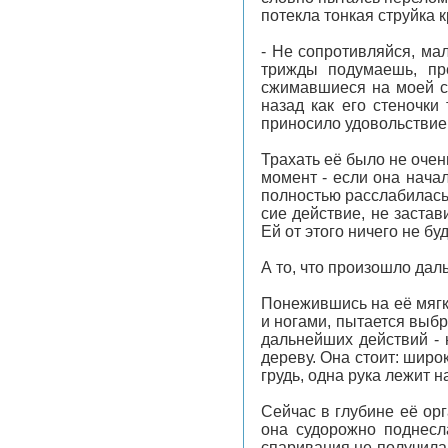
потекла тонкая струйка 
- Не сопротивляйся, ма
трижды подумаешь, пр
сжимавшиеся на моей сп
назад как его стеночк
приносило удовольствие
Трахать её было не очен
момент - если она нача
полностью расслабилась
сие действие, не заста
Ей от этого ничего не б
А то, что произошло дал
Понежившись на её мягко
и ногами, пытается выбр
дальнейших действий - 
дереву. Она стоит: широ
грудь, одна рука лежит н
Сейчас в глубине её ор
она судорожно поднесл
спаривания не получила 