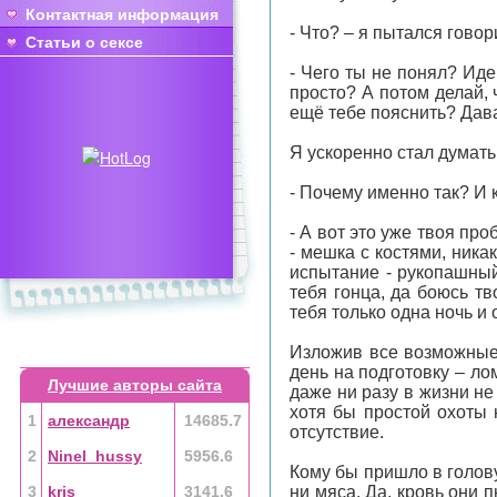
Контактная информация
- Что? – я пытался говор
Статьи о сексе
- Чего ты не понял? Иде
просто? А потом делай, 
ещё тебе пояснить? Дава
Я ускоренно стал думать
- Почему именно так? И 
- А вот это уже твоя пр
- мешка с костями, ника
испытание - рукопашный
тебя гонца, да боюсь тв
тебя только одна ночь и 
Изложив все возможные 
день на подготовку – ло
Лучшие авторы сайта
даже ни разу в жизни не
хотя бы простой охоты 
1
александр
14685.7
отсутствие.
2
Ninel_hussy
5956.6
Кому бы пришло в голову
3
kris
3141.6
ни мяса. Да, кровь они 