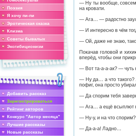
Гомосексуалы
— Ну ты вообще, совсем 
Поэзия
на кровати.
Я хочу пи-пи
— Ага… — радостно зау
Эротическая сказка
— И интересно в чём то
Клизма
Советы бывалых
— Ой, даже не знаю, так
Эксгибиционизм
Покачав головой и хихи
вперёд, чтобы они прикр
— Вот та-а-а-ак? — чуть
— Ну да… а что такого? 
пофиг, она просто убира
Добавить рассказ
— Да спорим тебя завер
Зарегистрироваться
— Ага… а ещё всыплют 
Рейтинг авторов
Конкурс "Автор месяца"
— Ну-у, и на что спорим
Лучшие рассказы
— Да-а-а! Ладно…
Новые рассказы