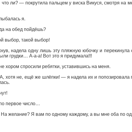
что ли? — покрутила пальцем у виска Викуся, смотря на ме
лыбалась я.
гда на обед пойдёшь?
ой выбор, такой выбор!
кнув, надела одну лишь эту пляжную юбочку и перекинула
ыли грудки… А-а-а! Вот это я придумала!!!
 не хором спросили ребятки, уставившись на меня.
А, хотя не, ещё же шлёпки! — я надела их и попозировала 
лась.
нут!
по первое число…
? На желание? Я вам по одному каждому, а вы мне оба по од