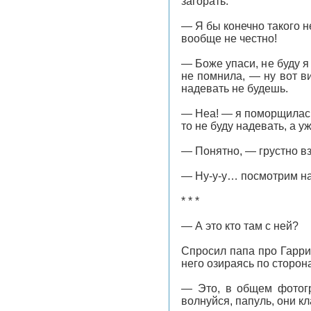
загорать.
— Я бы конечно такого н
вообще не честно!
— Боже упаси, не буду я
не помнила, — ну вот ви
надевать не будешь.
— Неа! — я поморщилась 
то не буду надевать, а у
— Понятно, — грустно вз
— Ну-у-у… посмотрим на 
* * *
— А это кто там с ней?
Спросил папа про Гарри
него озираясь по сторон
— Это, в общем фотог
волнуйся, папуль, они к