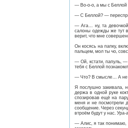
— Во-о-о, а мы с Беллой
— С Беллой? — переспр
— Ага… ну, та девочко
салоны одежды же тут в
верит, что мне совершенн
Он косясь на папку, вкл
пальцем, мол ты чо, сов
— Ой, кстати, папуль, —
тебя с Беллой познаком
— Что? В смысле… А не
Я послушно закивала, н
держа в одной руке кок
спозировав ещё на пару
меня и не посмотрели д
сообщение. Через секунд
втроём будут у нас. Ура-
— Алис, я так понимаю,