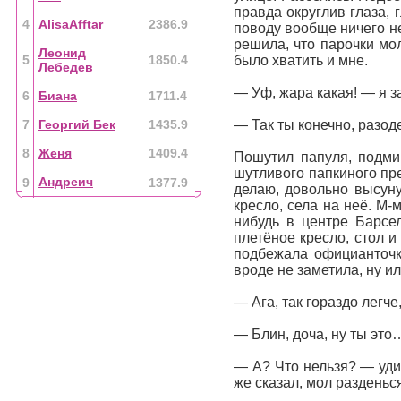
правда округлив глаза, 
4
AlisaAfftar
2386.9
поводу вообще ничего не
решила, что парочки мол
Леонид
5
1850.4
было хватить и мне.
Лебедев
— Уф, жара какая! — я з
6
Биана
1711.4
7
Георгий Бек
1435.9
— Так ты конечно, разод
8
Женя
1409.4
Пошутил папуля, подми
шутливого папкиного пр
Андреич
9
1377.9
делаю, довольно высуну
кресло, села на неё. М-
нибудь в центре Барсел
плетёное кресло, стол и
подбежала официанточка
вроде не заметила, ну ил
— Ага, так гораздо легче
— Блин, доча, ну ты это
— А? Что нельзя? — уди
же сказал, мол раздень