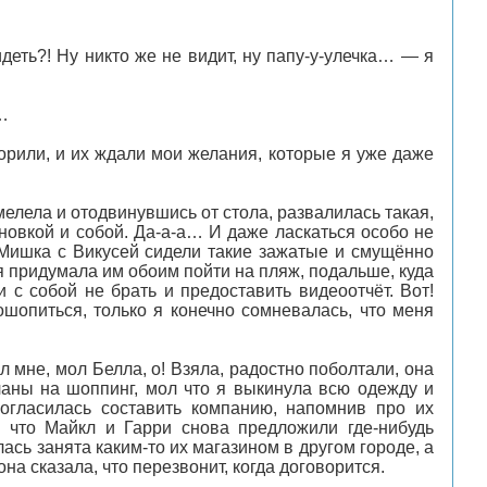
деть?! Ну никто же не видит, ну папу-у-улечка… — я
…
орили, и их ждали мои желания, которые я уже даже
мелела и отодвинувшись от стола, развалилась такая,
ановкой и собой. Да-а-а… И даже ласкаться особо не
 Мишка с Викусей сидели такие зажатые и смущённо
 я придумала им обоим пойти на пляж, подальше, куда
 с собой не брать и предоставить видеоотчёт. Вот!
шопиться, только я конечно сомневалась, что меня
 мне, мол Белла, о! Взяла, радостно поболтали, она
ланы на шоппинг, мол что я выкинула всю одежду и
огласилась составить компанию, напомнив про их
, что Майкл и Гарри снова предложили где-нибудь
ась занята каким-то их магазином в другом городе, а
 она сказала, что перезвонит, когда договорится.