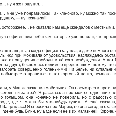
ле… ну я же пошутил…
и… мне уже понравилось! Так клё-о-ово, ну можно так поси
ашку, — ну позя-а-зя!!!
, осторожнее… не хватало нам ещё скандалов с местными
нула офигевшим ребяткам, которые уже поняли, что просп
з пятнадцать, а когда официантка ушла, я даже немного ос
йльчику, причмокивала от удовольствия, наслаждаясь обст
вала от ощущения свободы и лёгкого возбуждения. А вот
руг на друга, беспокоясь видимо о предстоящем, потому что
загорать совершенно голенькими! Ни бельё, ни купальники
побыстрее отправиться в тот торговый центр, немного по
али, у Мишки зазвонил мобильник. Он посмотрел и протянул
сегодня и завтра? Я рассказала про мои сегодняшние п
о голышом, она конечно не поверила, но с радостью с
роде, где я могла бы что-нибудь купить. А ещё сказала
! Ваще класс! Я спросила про Марию, но она сегодня оказал
 где-нибудь. Блин, ну а где если не в их магазине!!! Короче,