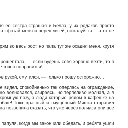
 её сестра страшая и Белла, у их родаков просто
, а сфотай меня и перешли ей, пожалуйста… а то не
рям во весь рост, но папа тут же осадил меня, крутя
 прошептала, — если будешь себя хорошо везти, то я
е точно понравится!
 рукой, смутился, — только прошу осторожно…
не видел, спокойненько так опёрлась на ограждение,
о волновался, озираясь, но терпеливо молчал, а я
скромную позу, а люди которые рядом в кафешке на
 вообще! Тоже красный и смущённый Мишка отправил
а позвонила сказать, что уже через полчаса они все
 папуля, когда мы закончили обедать, и ребята ушли