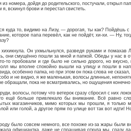
 из номера, дойдя до родительского, постучали, открыл п
 я, вскинул брови и перестал свистеть.
 куда то, видимо на Лизу, — дорогая, ты как? Пойдёшь с 
ие, которое папа перевёл, как не пойдёт, хи-хи. — Ну, то
азу?
о хихикнула. Он ухмыльнулся, разведя руками и помахав 
ь, они смущённо пошли за мной и папкой. Обеды у нас в 
то-то пробовали и где было не сильно дорого, но вкусно,
холл мы вполне спокойно вышли на улицу и пошли в напр
вида, особенно папка, но при этом он пока слова не сказал, к
собо и не видно, я же маленькая, волосы длинные, непонятн
е обращали, пока не всматривались, но ощущения конечно 
руди, волосы, потому что ветерок сразу сбросил с них лок
это ещё больше привлекало бы внимание. Всё равно сло
ытых магазинчиков, мимо которых мы прошли, я только ми
лой или голой, а другое прям по улице вот так вот идти!
роду было совсем немного, все похоже из-за жары были вн
ежала официантка, даже не спрашивая откуда мы, сразу д