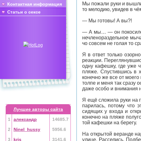
Мы пожали руки и вышли
Контактная информация
то мелодию, увидев в чём
Статьи о сексе
— Мы готовы! А вы?!
— А мы… — он покосился
нечленораздельное мычан
чо совсем не голая то ср
Я в ответ только озорн
реакции. Переглянувшис
одну кафешку, где уже ч
пляже. Спустившись в 
конечно же все от моего 
толпе и меня так сразу о
даже особо и внимания н
Я ещё сложила руки на г
парилась, потому что 
Лучшие авторы сайта
сидящих у входа и откр
конечно на пляже полуго
1
александр
14685.7
той кафешки на берегу.
2
Ninel_hussy
5956.6
На открытой веранде на
3
kris
3141.6
улице. Расселись. Подб