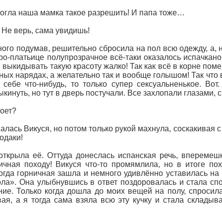
могла наша мамка такое разрешить! И папа тоже…
 Не верь, сама увидишь!
ного подумав, решительно сбросила на пол всю одежду, а,
о-платьице полупрозрачное всё-таки оказалось испачкано 
 и выкидывать такую красоту жалко! Так как всё в корне пом
ых нарядах, а желательно так и вообще голышом! Так что 
 себе что-нибудь, то только супер сексуальненькое. Во
ыкинуть, но тут в дверь постучали. Все захлопали глазами, 
роет?
ась Викуся, но потом только рукой махнула, соскакивая с 
родаки!
ткрыла её. Оттуда донеслась испанская речь, вперемешку
ичная походу! Викуся что-то промямлила, но в итоге пох
огда горничная зашла и немного удивлённо уставилась на
ола». Она улыбнувшись в ответ поздоровалась и стала сп
ие. Только когда дошла до моих вещей на полу, спросила
ая, а я тогда сама взяла всю эту кучку и стала склады