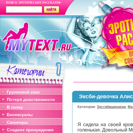
ПОИСК ЭРОТИЧЕСКИХ РАССКАЗОВ:
Групповой секс
Эксби-девочка Алис
Потеря девственности
В попку
Категории:
Эксгибиционизм
,
Ма
Бисексуалы
Свингеры
Я сидела на своей кро
Сладкое принуждение
голенькая. Довольный Ми