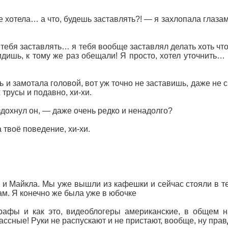
е хотела… а что, будешь заставлять?! — я захлопала глазами
 тебя заставлять… я тебя вообще заставлял делать хоть что
дишь, к тому же раз обещали! Я просто, хотел уточнить… р
и замотала головой, вот уж точно не заставишь, даже не смо
ж трусы и подавно, хи-хи.
дохнул он, — даже очень редко и ненадолго?
твоё поведение, хи-хи.
 и Майкла. Мы уже вышли из кафешки и сейчас стояли в те
ам. Я конечно же была уже в юбочке
рафы и как это, видеоблогеры американские, в общем 
лассные! Руки не распускают и не пристают, вообще, ну пр