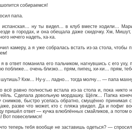
 шопится собираемся!
осил папа.
й испанская… ну ты видел… в клуб вместе ходили… Мария
езде в городах, и она обещала даже скидочку. Хм, Мишут
ого нечего надеть, ха-ха.
ючил камеру, а я уже собралась встать из-за стола, чтобы п
сем!
 я в ответ поманила его пальчиком, нагнувшись с его уху,
лю поближе… очень близко… прям, пипец, хи-хи… прям, теб
 шутишь? Кхм… Ну-у… ладно… тогда молчу… — папа махнув
о всё равно полностью встала из-за стола и, пока никто 
тейль. Сделала довольную мордашку. Щёлк… Папка конечн
 снимков, быстро уселась обратно, смущённо принимая 
аже, разве что может, кто с пляжа увидел. Да и пофиг
у пришёл ответ — кучка влюблённых смайликов, а потом он
а! Вот повеселимся!
 что теперь тебя вообще не заставишь одеться? — спросил