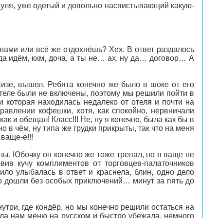
апуля, уже одетый и довольно насвистывающий какую-
нами или всё же отдохнёшь? Хех. В ответ раздалось
гда идём, кхм, доча, а ты не… ах, ну да… договор… А
Лизе, вышел. Ребята конечно же было в шоке от его
отеле были не включены, поэтому мы решили пойти в
 и которая находилась недалеко от отеля и почти на
авлении кофешки, хотя, как спокойно, нервничали
ак и обещал! Класс!!! Не, ну я конечно, была как бы в
о в чём, ну типа же грудки прикрыты, так что на меня
ваще-е!!!
оны. Юбочку он конечно же тоже трепал, но я ваще не
вив кучу комплиментов от торговцев-палаточников
ло улыбалась в ответ и краснела, блин, одно дело
 Но дошли без особых приключений… минут за пять до
утри, где кондёр, но мы конечно решили остаться на
ала нам меню на русском и быстро убежала, немного