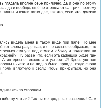
 выглядела вполне себе прилично, да и она по этому
ась, да и вообще, ещё не отошла от сангрии, поэтому
 пиццы и взяли ажно две, так что, если что, должно
но.
ялись видеть меня в таком виде при папе. Но мне
л от слова разденься, и я не сильно соображая, что
стренько стянула под столом юбочку и подложив на
красней?! Ну разве что, если эта кафешка будет где-
!! А интересно, можно это устроить?! Здесь уютное
тороны ничего и не видно было, правда, когда снова
 прям вплотную к столу, чтобы прикрыться, но она
а.
лядываясь по сторонам.
 юбочку что ли? Так ты же вроде как разрешил! Сам