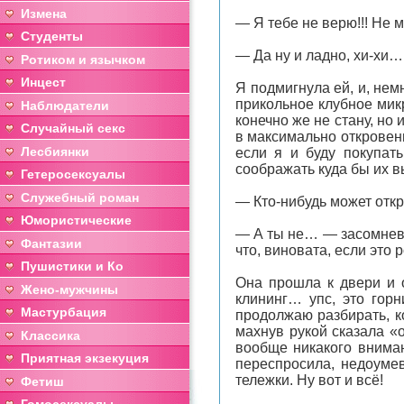
Измена
— Я тебе не верю!!! Не 
Студенты
— Да ну и ладно, хи-хи…
Ротиком и язычком
Инцест
Я подмигнула ей, и, нем
прикольное клубное микр
Наблюдатели
конечно же не стану, но
Случайный секс
в максимально откровенн
Лесбиянки
если я и буду покупать
соображать куда бы их в
Гетеросексуалы
Служебный роман
— Кто-нибудь может отк
Юмористические
— А ты не… — засомневал
Фантазии
что, виновата, если это 
Пушистики и Ко
Она прошла к двери и о
Жено-мужчины
клининг… упс, это горн
Мастурбация
продолжаю разбирать, к
махнув рукой сказала «
Классика
вообще никакого вниман
Приятная экзекуция
переспросила, недоумев
тележки. Ну вот и всё!
Фетиш