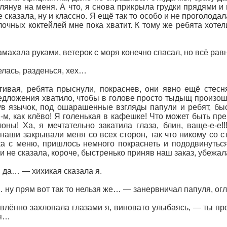
глянув на меня. А что, я снова прикрыла грудки прядями и
 сказала, ну и классно. Я ещё так то особо и не проголодал
очных коктейлей мне пока хватит. К тому же ребята хотели
амахала руками, ветерок с моря конечно спасал, но всё рав
елась, разденься, хех…
гивая, ребята прыснули, покраснев, они явно ещё стесн
едложения хватило, чтобы в голове просто тыдыщ произошё
в язычок, под ошарашенные взгляды папули и ребят, бы
м-м, как клёво! Я голенькая в кафешке! Что может быть пре
оны! Ха, я мечтательно закатила глаза, блин, ваще-е-е!
 наши закрывали меня со всех сторон, так что никому со с
 с меню, пришлось немного покраснеть и пододвинуться
и не сказала, короче, быстренько приняв наш заказ, убежал
, да… — хихикая сказала я.
… ну прям вот так то нельзя же… — занервничал папуля, ог
влённо захлопала глазами я, виновато улыбаясь, — ты про
ся…