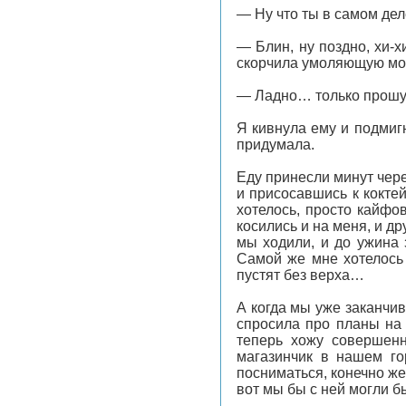
— Ну что ты в самом де
— Блин, ну поздно, хи-х
скорчила умоляющую морд
— Ладно… только прошу
Я кивнула ему и подмиг
придумала.
Еду принесли минут чере
и присосавшись к кокте
хотелось, просто кайфо
косились и на меня, и д
мы ходили, и до ужина 
Самой же мне хотелось 
пустят без верха…
А когда мы уже заканчив
спросила про планы на 
теперь хожу совершенн
магазинчик в нашем го
посниматься, конечно же
вот мы бы с ней могли бы