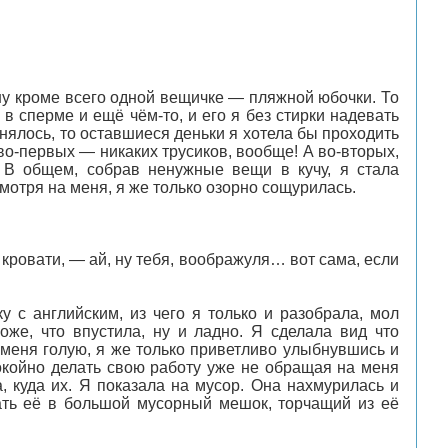
 ну кроме всего одной вещичке — пляжной юбочки. То
в сперме и ещё чём-то, и его я без стирки надевать
енялось, то оставшиеся деньки я хотела бы проходить
во-первых — никаких трусиков, вообще! А во-вторых,
т. В общем, собрав ненужные вещи в кучу, я стала
смотря на меня, я же только озорно сощурилась.
кровати, — ай, ну тебя, воображуля… вот сама, если
 с английским, из чего я только и разобрала, мол
оже, что впустила, ну и ладно. Я сделала вид что
 меня голую, я же только приветливо улыбнувшись и
окойно делать свою работу уже не обращая на меня
, куда их. Я показала на мусор. Она нахмурилась и
вать её в большой мусорный мешок, торчащий из её