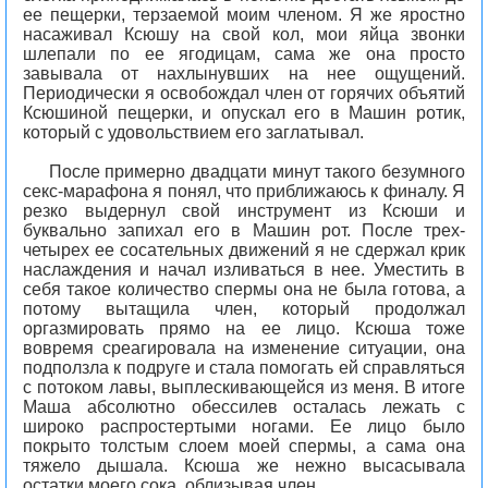
ее пещерки, терзаемой моим членом. Я же яростно
насаживал Ксюшу на свой кол, мои яйца звонки
шлепали по ее ягодицам, сама же она просто
завывала от нахлынувших на нее ощущений.
Периодически я освобождал член от горячих объятий
Ксюшиной пещерки, и опускал его в Машин ротик,
который с удовольствием его заглатывал.
После примерно двадцати минут такого безумного
секс-марафона я понял, что приближаюсь к финалу. Я
резко выдернул свой инструмент из Ксюши и
буквально запихал его в Машин рот. После трех-
четырех ее сосательных движений я не сдержал крик
наслаждения и начал изливаться в нее. Уместить в
себя такое количество спермы она не была готова, а
потому вытащила член, который продолжал
оргазмировать прямо на ее лицо. Ксюша тоже
вовремя среагировала на изменение ситуации, она
подползла к подруге и стала помогать ей справляться
с потоком лавы, выплескивающейся из меня. В итоге
Маша абсолютно обессилев осталась лежать с
широко распростертыми ногами. Ее лицо было
покрыто толстым слоем моей спермы, а сама она
тяжело дышала. Ксюша же нежно высасывала
остатки моего сока, облизывая член.