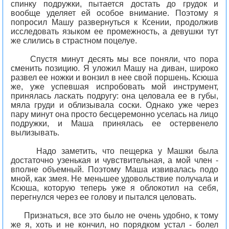
спинку подружки, пытается достать до грудок и
вообще уделяет ей особое внимание. Поэтому я
попросил Машу развернуться к Ксении, продолжив
исследовать языком ее промежность, а девушки тут
же слились в страстном поцелуе.
Спустя минут десять мы все поняли, что пора
сменить позицию. Я уложил Машу на диван, широко
развел ее ножки и вонзил в нее свой поршень. Ксюша
же, уже успевшая испробовать мой инструмент,
принялась ласкать подругу: она целовала ее в губы,
мяла груди и облизывала соски. Однако уже через
пару минут она просто бесцеремонно уселась на лицо
подружки, и Маша принялась ее остервенело
вылизывать.
Надо заметить, что пещерка у Машки была
достаточно узенькая и чувствительная, а мой член -
вполне объемный. Поэтому Маша извивалась подо
мной, как змея. Не меньшее удовольствие получала и
Ксюша, которую теперь уже я облокотил на себя,
перегнулся через ее голову и пытался целовать.
Признаться, все это было не очень удобно, к тому
же я, хоть и не кончил, но порядком устал - болел