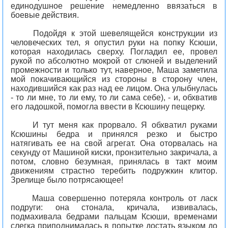
единодушное решение немедленно ввязаться в
боевые действия.
Подойдя к этой шевелящейся конструкции из
человеческих тел, я опустил руки на попку Ксюши,
которая находилась сверху. Погладил ее, провел
рукой по абсолютно мокрой от слюней и выделений
промежности и только тут, наверное, Маша заметила
мой покачивающийся из стороны в сторону член,
находившийся как раз над ее лицом. Она улыбнулась
- то ли мне, то ли ему, то ли сама себе), - и, обхватив
его ладошкой, помогла ввести в Ксюшину пещерку.
И тут меня как прорвало. Я обхватил руками
Ксюшины бедра и принялся резко и быстро
натягивать ее на свой агрегат. Она оторвалась на
секунду от Машиной киски, пронзительно закричала, а
потом, словно безумная, принялась в такт моим
движениям страстно теребить подружкин клитор.
Зрелище было потрясающее!
Маша совершенно потеряла контроль от ласк
подруги: она стонала, кричала, извивалась,
подмахивала бедрами пальцам Ксюши, временами
слегка приподнималась в попытке достать языком до