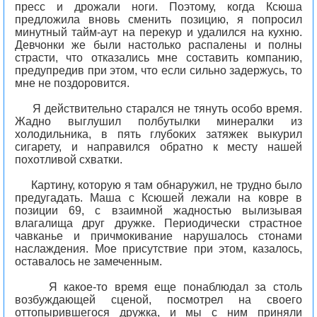
пресс и дрожали ноги. Поэтому, когда Ксюша
предложила вновь сменить позицию, я попросил
минутный тайм-аут на перекур и удалился на кухню.
Девчонки же были настолько распалены и полны
страсти, что отказались мне составить компанию,
предупредив при этом, что если сильно задержусь, то
мне не поздоровится.
Я действительно старался не тянуть особо время.
Жадно выглушил полбутылки минералки из
холодильника, в пять глубоких затяжек выкурил
сигарету, и направился обратно к месту нашей
похотливой схватки.
Картину, которую я там обнаружил, не трудно было
предугадать. Маша с Ксюшей лежали на ковре в
позиции 69, с взаимной жадностью вылизывая
влагалища друг дружке. Периодически страстное
чавканье и причмокивание нарушалось стонами
наслаждения. Мое присутствие при этом, казалось,
оставалось не замеченным.
Я какое-то время еще понаблюдал за столь
возбуждающей сценой, посмотрел на своего
оттопырившегося дружка, и мы с ним приняли