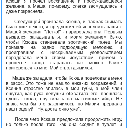
Ксюши я прочел восхищение и пробуждающееся
желание, а Маша, по-моему, слегка засмущалась и
даже покраснела.
Следующей проиграла Ксюша, и, так как снимать
было уже нечего, я предложил ей исполнить наши с
Машей желания. "Легко!" - парировала она. Первым
вызвался загадывать я, и моим желанием было,
чтобы Ксюша станцевала эротический танец. Мы
поймали на радио подходящую мелодию, и
проигравшая с нескрываемым удовольствием
порадовала меня своим искусством, причем в
процессе танца старалась как можно ближе
притереться ко мне. Мой ствол дымился.
Маша же загадала, чтобы Ксюша поцеловала меня
в засос. Это тоже не нашло никаких возражений, и
Ксения страстно впилась в мои губы, а мой член
ощутил, как рука девушки обхватила его, прошлась
вдоль ствола, опустилась на массивные яйца: Не
знаю, чем бы это закончилось, но Мария прервала
наш поцелуй: "Ну, достаточно уже".
После чего Ксюша предложила продолжить игру,
но только после того, как она сходит в туалет, и