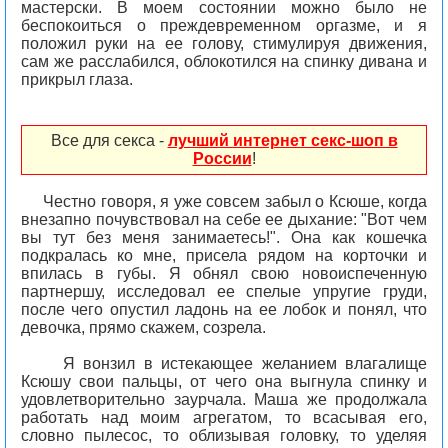
мастерски. В моем состоянии можно было не
беспокоиться о преждевременном оргазме, и я
положил руки на ее голову, стимулируя движения,
сам же расслабился, облокотился на спинку дивана и
прикрыл глаза.
Все для секса -
лучший интернет секс-шоп в
России
!
Честно говоря, я уже совсем забыл о Ксюше, когда
внезапно почувствовал на себе ее дыхание: "Вот чем
вы тут без меня занимаетесь!". Она как кошечка
подкралась ко мне, присела рядом на корточки и
впилась в губы. Я обнял свою новоиспеченную
партнершу, исследовал ее спелые упругие груди,
после чего опустил ладонь на ее лобок и понял, что
девочка, прямо скажем, созрела.
Я вонзил в истекающее желанием влагалище
Ксюшу свои пальцы, от чего она выгнула спинку и
удовлетворительно заурчала. Маша же продолжала
работать над моим агрегатом, то всасывая его,
словно пылесос, то облизывая головку, то уделяя