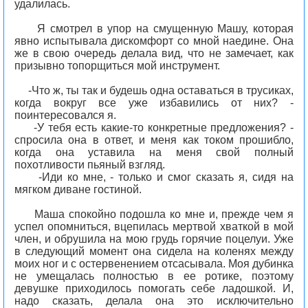
удалилась.
Я смотрел в упор на смущенную Машу, которая
явно испытывала дискомфорт со мной наедине. Она
же в свою очередь делала вид, что не замечает, как
призывно топорщиться мой инструмент.
-Что ж, ты так и будешь одна оставаться в трусиках,
когда вокруг все уже избавились от них? -
поинтересовался я.
-У тебя есть какие-то конкретные предложения? -
спросила она в ответ, и меня как током прошибло,
когда она уставила на меня свой полный
похотливости пьяный взгляд.
-Иди ко мне, - только и смог сказать я, сидя на
мягком диване гостиной.
Маша спокойно подошла ко мне и, прежде чем я
успел опомниться, вцепилась мертвой хваткой в мой
член, и обрушила на мою грудь горячие поцелуи. Уже
в следующий момент она сидела на коленях между
моих ног и с остервенением отсасывала. Моя дубинка
не умещалась полностью в ее ротике, поэтому
девушке приходилось помогать себе ладошкой. И,
надо сказать, делала она это исключительно