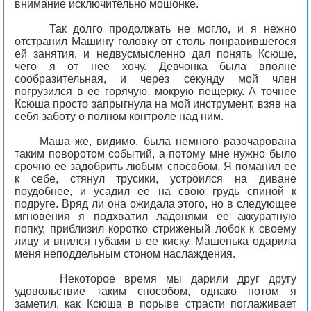
внимание исключительно мошонке.
Так долго продолжать не могло, и я нежно
отстранил Машину головку от столь понравившегося
ей занятия, и недвусмысленно дал понять Ксюше,
чего я от нее хочу. Девчонка была вполне
сообразительная, и через секунду мой член
погрузился в ее горячую, мокрую пещерку. А точнее
Ксюша просто запрыгнула на мой инструмент, взяв на
себя заботу о полном контроле над ним.
Маша же, видимо, была немного разочарована
таким поворотом событий, а потому мне нужно было
срочно ее задобрить любым способом. Я поманил ее
к себе, стянул трусики, устроился на диване
поудобнее, и усадил ее на свою грудь спиной к
подруге. Вряд ли она ожидала этого, но в следующее
мгновения я подхватил ладонями ее аккуратную
попку, приблизил коротко стриженый лобок к своему
лицу и впился губами в ее киску. Машенька одарила
меня неподдельным стоном наслаждения.
Некоторое время мы дарили друг другу
удовольствие таким способом, однако потом я
заметил, как Ксюша в порыве страсти поглаживает