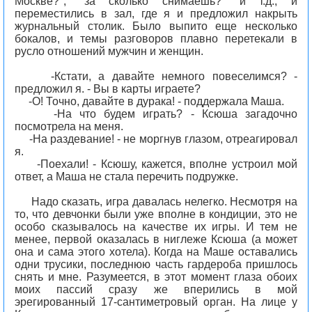
Москве?", "за сколько снимаешь?" и т.д., и
переместились в зал, где я и предложил накрыть
журнальный столик. Было выпито еще несколько
бокалов, и темы разговоров плавно перетекали в
русло отношений мужчин и женщин.
-Кстати, а давайте немного повеселимся? -
предложил я. - Вы в карты играете?
-О! Точно, давайте в дурака! - поддержала Маша.
-На что будем играть? - Ксюша загадочно
посмотрела на меня.
-На раздевание! - не моргнув глазом, отреагировал
я.
-Поехали! - Ксюшу, кажется, вполне устроил мой
ответ, а Маша не стала перечить подружке.
Надо сказать, игра давалась нелегко. Несмотря на
то, что девчонки были уже вполне в кондиции, это не
особо сказывалось на качестве их игры. И тем не
менее, первой оказалась в ниглеже Ксюша (а может
она и сама этого хотела). Когда на Маше оставались
одни трусики, последнюю часть гардероба пришлось
снять и мне. Разумеется, в этот момент глаза обоих
моих пассий сразу же вперились в мой
эрегированный 17-сантиметровый орган. На лице у