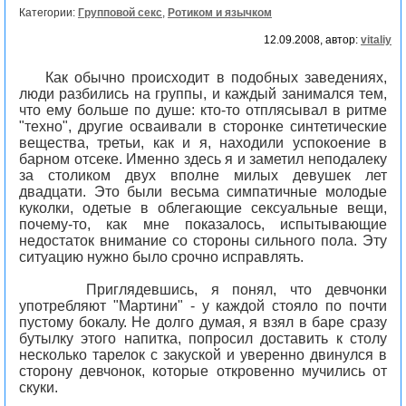
Категории:
Групповой секс
,
Ротиком и язычком
12.09.2008, автор:
vitaliy
Как обычно происходит в подобных заведениях,
люди разбились на группы, и каждый занимался тем,
что ему больше по душе: кто-то отплясывал в ритме
"техно", другие осваивали в сторонке синтетические
вещества, третьи, как и я, находили успокоение в
барном отсеке. Именно здесь я и заметил неподалеку
за столиком двух вполне милых девушек лет
двадцати. Это были весьма симпатичные молодые
куколки, одетые в облегающие сексуальные вещи,
почему-то, как мне показалось, испытывающие
недостаток внимание со стороны сильного пола. Эту
ситуацию нужно было срочно исправлять.
Приглядевшись, я понял, что девчонки
употребляют "Мартини" - у каждой стояло по почти
пустому бокалу. Не долго думая, я взял в баре сразу
бутылку этого напитка, попросил доставить к столу
несколько тарелок с закуской и уверенно двинулся в
сторону девчонок, которые откровенно мучились от
скуки.