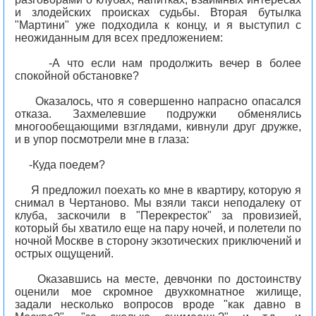
и злодейских происках судьбы. Вторая бутылка
"Мартини" уже подходила к концу, и я выступил с
неожиданным для всех предложением:
-А что если нам продолжить вечер в более
спокойной обстановке?
Оказалось, что я совершенно напрасно опасался
отказа. Захмелевшие подружки обменялись
многообещающими взглядами, кивнули друг дружке,
и в упор посмотрели мне в глаза:
-Куда поедем?
Я предложил поехать ко мне в квартиру, которую я
снимал в Чертаново. Мы взяли такси неподалеку от
клуба, заскочили в "Перекресток" за провизией,
который бы хватило еще на пару ночей, и полетели по
ночной Москве в сторону экзотических приключений и
острых ощущений.
Оказавшись на месте, девчонки по достоинству
оценили мое скромное двухкомнатное жилище,
задали несколько вопросов вроде "как давно в