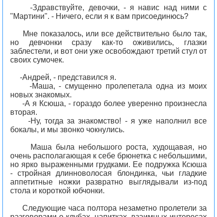
-Здравствуйте, девочки, - я навис над ними с
"Мартини". - Ничего, если я к вам присоединюсь?
Мне показалось, или все действительно было так,
но девчонки сразу как-то оживились, глазки
заблестели, и вот они уже освобождают третий стул от
своих сумочек.
-Андрей, - представился я.
-Маша, - смущенно пролепетала одна из моих
новых знакомых.
-А я Ксюша, - гораздо более уверенно произнесла
вторая.
-Ну, тогда за знакомство! - я уже наполнил все
бокалы, и мы звонко чокнулись.
Маша была небольшого роста, худощавая, но
очень располагающая к себе брюнетка с небольшими,
но ярко выраженными грудками. Ее подружка Ксюша
- стройная длинноволосая блондинка, чьи гладкие
аппетитные ножки развратно выглядывали из-под
стола и короткой юбчонки.
Следующие часа полтора незаметно пролетели за
разговорами о клубах, напитках, взаимных интересах