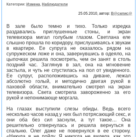
Категории:
Измена
,
Наблюдатели
25.05.2010, автор:
В@силис@
В зале было темно и тихо. Только изредка
раздавались приглушенные стоны, и экран
телевизора мигал голубым глазом. Светлана еле
слышно прошла по коридору, прислушиваясь к звукам
в квартире. Ее супруга не оказалось рядом на
супружеском ложе и она, завернувшись в одеяло, на
цыпочках решила посмотреть, чем он занят в столь
поздний час. Заглянув в зал, она на мгновение
застыла, и чуть не спустилась на пол от увиденного.
Ее супруг, расположившись на диване, лежал
абсолютно голый, и методично двигая рукой в
паховой области, внимательно смотрел на экран
телевизора. Света смотрела завороженно за его
рукой и непонимающе моргала.
На глазах выступили слезы обиды. Ведь всего
несколько часов назад у них был потрясающий секс, и
они оба без сил заснули, а тут такое… Она
решительно отвернулась и решила вернуться в
спальню. Олег даже не повернулся в ее сторону.
«Никуда я не пойду. Я никогда не видела, как это