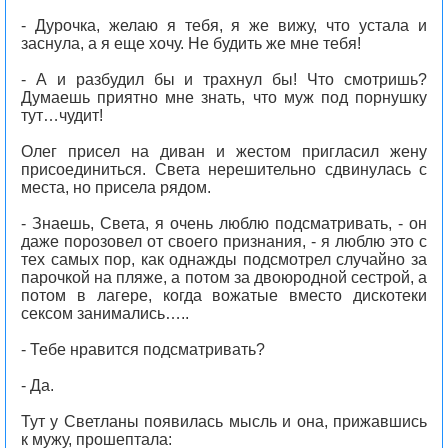
- Дурочка, желаю я тебя, я же вижу, что устала и
заснула, а я еще хочу. Не будить же мне тебя!
- А и разбудил бы и трахнул бы! Что смотришь?
Думаешь приятно мне знать, что муж под порнушку
тут…чудит!
Олег присел на диван и жестом пригласил жену
присоединиться. Света нерешительно сдвинулась с
места, но присела рядом.
- Знаешь, Света, я очень люблю подсматривать, - он
даже порозовел от своего признания, - я люблю это с
тех самых пор, как однажды подсмотрел случайно за
парочкой на пляже, а потом за двоюродной сестрой, а
потом в лагере, когда вожатые вместо дискотеки
сексом занимались…..
- Тебе нравится подсматривать?
- Да.
Тут у Светланы появилась мысль и она, прижавшись
к мужу, прошептала: