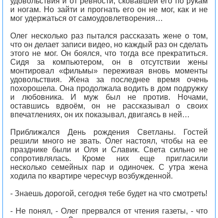
удовольствия и от ревности, сковавшей его по рукам
и ногам. Но зайти и прогнать его он не мог, как и не
мог удержаться от самоудовлетворения…
Олег несколько раз пытался рассказать жене о том,
что он делает записи видео, но каждый раз он сделать
этого не мог. Он боялся, что тогда все прекратиться.
Сидя за компьютером, он в отсутствии жены
монтировал «фильмы» переживая вновь моменты
удовольствия. Жена за последнее время очень
похорошела. Она продолжала водить в дом подружку
и любовника. И муж был не против. Ночами,
оставшись вдвоём, он не рассказывал о своих
впечатлениях, он их показывал, двигаясь в ней…
Приближался День рождения Светланы. Гостей
решили много не звать. Олег настоял, чтобы на ее
празднике были и Оля и Славик. Света сильно не
сопротивлялась. Кроме них еще пригласили
несколько семейных пар и одиночек. С утра жена
ходила по квартире чересчур возбужденной.
- Знаешь дорогой, сегодня тебе будет на что смотреть!
- Не понял, - Олег прервался от чтения газеты, - что