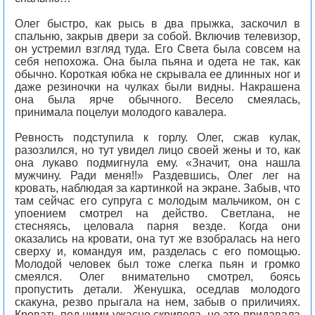
Олег быстро, как рысь в два прыжка, заскочил в
спальню, закрыв двери за собой. Включив телевизор,
он устремил взгляд туда. Его Света была совсем на
себя непохожа. Она была пьяна и одета не так, как
обычно. Короткая юбка не скрывала ее длинных ног и
даже резиночки на чулках были видны. Накрашена
она была ярче обычного. Весело смеялась,
принимала поцелуи молодого кавалера.
Ревность подступила к горлу. Олег, сжав кулак,
разозлился, но тут увидел лицо своей жены и то, как
она лукаво подмигнула ему. «Значит, она нашла
мужчину. Ради меня!!» Раздевшись, Олег лег на
кровать, наблюдая за картинкой на экране. Забыв, что
там сейчас его супруга с молодым мальчиком, он с
упоением смотрел на действо. Светлана, не
стесняясь, целовала парня везде. Когда они
оказались на кровати, она тут же взобралась на него
сверху и, командуя им, разделась с его помощью.
Молодой человек был тоже слегка пьян и громко
смеялся. Олег внимательно смотрел, боясь
пропустить детали. Женушка, оседлав молодого
скакуна, резво прыгала на нем, забыв о приличиях.
Кровать под ними ужасно скрипела, но это придавала