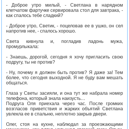
- Доброе утро милый, - Светлана в нарядном
клетчатом фартучке сервировала стол для завтрака, -
как спалось тебе сладкий?
- Доброе утро, Светик, - поцеловав ее в ушко, он сел
напротив нее, - спалось хорошо.
Света кивнула и, погладив ладонь мужа,
промурлыкала:
- Знаешь, дорогой, сегодня я хочу пригласить свою
подругу, ты не против?
- Ну, почему я должен быть против? Я даже за! Тем
более, что сегодня выходной. Я не буду вам мешать
общаться.
Глаза у Светы засияли, и она тут же набрала номер
телефона, который знала наизусть…
Подруга Оля приехала через час. После громких
возгласов приветствия и жарких объятий Светлана
увлекла ее в спальню, неплотно закрыв двери.
Олег, стоя на кухне, наблюдал за проезжающими