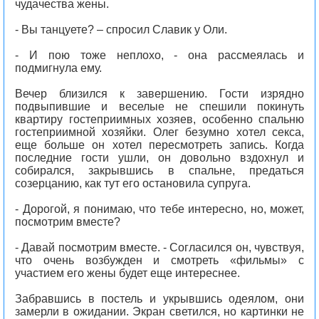
чудачества жены.
- Вы танцуете? – спросил Славик у Оли.
- И пою тоже неплохо, - она рассмеялась и
подмигнула ему.
Вечер близился к завершению. Гости изрядно
подвыпившие и веселые не спешили покинуть
квартиру гостеприимных хозяев, особенно спальню
гостеприимной хозяйки. Олег безумно хотел секса,
еще больше он хотел пересмотреть запись. Когда
последние гости ушли, он довольно вздохнул и
собирался, закрывшись в спальне, предаться
созерцанию, как тут его остановила супруга.
- Дорогой, я понимаю, что тебе интересно, но, может,
посмотрим вместе?
- Давай посмотрим вместе. - Согласился он, чувствуя,
что очень возбужден и смотреть «фильмы» с
участием его жены будет еще интереснее.
Забравшись в постель и укрывшись одеялом, они
замерли в ожидании. Экран светился, но картинки не