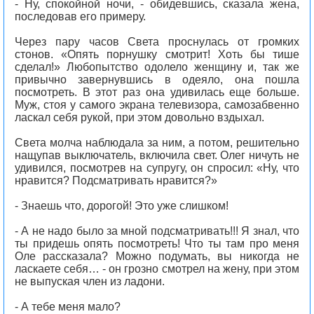
- Ну, спокойной ночи, - обидевшись, сказала жена,
последовав его примеру.
Через пару часов Света проснулась от громких
стонов. «Опять порнушку смотрит! Хоть бы тише
сделал!» Любопытство одолело женщину и, так же
привычно завернувшись в одеяло, она пошла
посмотреть. В этот раз она удивилась еще больше.
Муж, стоя у самого экрана телевизора, самозабвенно
ласкал себя рукой, при этом довольно вздыхал.
Света молча наблюдала за ним, а потом, решительно
нащупав выключатель, включила свет. Олег ничуть не
удивился, посмотрев на супругу, он спросил: «Ну, что
нравится? Подсматривать нравится?»
- Знаешь что, дорогой! Это уже слишком!
- А не надо было за мной подсматривать!!! Я знал, что
ты придешь опять посмотреть! Что ты там про меня
Оле рассказала? Можно подумать, вы никогда не
ласкаете себя… - он грозно смотрел на жену, при этом
не выпуская член из ладони.
- А тебе меня мало?