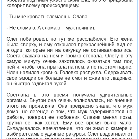
колорит всему происходящему.
- Ты мне кровать сломаешь. Слава.
- Не сломаю. А сломаю – муж починит.
Олег побагровел, но тут же расслабился. Его жена
была сверху, и ему открылся прекраснейший вид ее
ягодиц, которые ни на секунду не останавливались.
Света скакала на нем и громко стонала. Олегу в эту
самую минуту очень захотелось оказаться там под
ней и, чтобы она прыгала на нем, а не на этом парне.
Член налился кровью. Головка распухла. Сдерживать
свои эмоции он больше не смог и сжав его ладонью,
он быстро задвигал рукой…
Светлана в это время получала удивительные
оргазмы. Внутри она очень волновалась, но внешне
этого не проявляла. Она прекрасно знала, что муж
дома, но легенде о том, что муж задерживается на
работе, поверил ее любовник. Славик менял позы,
крутил ее, как хотел. Ему все время было мало.
Складывалось впечатление, что он знал о камере и
выбирал самые удачные ракурсы. Олег вздрагивал от