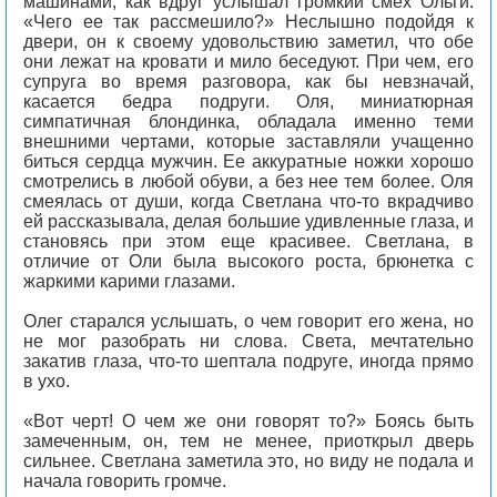
машинами, как вдруг услышал громкий смех Ольги.
«Чего ее так рассмешило?» Неслышно подойдя к
двери, он к своему удовольствию заметил, что обе
они лежат на кровати и мило беседуют. При чем, его
супруга во время разговора, как бы невзначай,
касается бедра подруги. Оля, миниатюрная
симпатичная блондинка, обладала именно теми
внешними чертами, которые заставляли учащенно
биться сердца мужчин. Ее аккуратные ножки хорошо
смотрелись в любой обуви, а без нее тем более. Оля
смеялась от души, когда Светлана что-то вкрадчиво
ей рассказывала, делая большие удивленные глаза, и
становясь при этом еще красивее. Светлана, в
отличие от Оли была высокого роста, брюнетка с
жаркими карими глазами.
Олег старался услышать, о чем говорит его жена, но
не мог разобрать ни слова. Света, мечтательно
закатив глаза, что-то шептала подруге, иногда прямо
в ухо.
«Вот черт! О чем же они говорят то?» Боясь быть
замеченным, он, тем не менее, приоткрыл дверь
сильнее. Светлана заметила это, но виду не подала и
начала говорить громче.