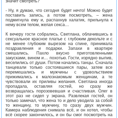
значит смотреть?
- Ну, я думаю, что сегодня будет нечто! Можно будет
поставить запись, а потом посмотреть, – жена
подмигнула ему и, распахнув халатик, прильнула к
нему всем телом, желая секса…
К вечеру гости собрались. Светлана, облачившись в
сексуальное красное платье с глубоким декольте и с
не менее глубоким вырезом на спине, принимала
поздравления и подарки. Запахи в квартире
смешались. Пахло вкусно приготовленными
закусками, вином и… похотью. Гости, изрядно выпив,
веселились от души. Потом начались танцы. Сначала
танцевали только состоявшиеся пары, затем все
перемешались и мужчины с удовольствием
прижимались к малознакомым женщинам, а те
чувствовали их приливы желания. Светлана иногда
пропадала, оставляя гостей, но сразу же
возвращалась порозовевшая и счастливая. Олег в
этот раз не сидел у экрана. Развлекая гостей, он
только замечал, что жена то и дело уводила за собой
то женщину, то мужчину, то сразу двух мужчин.
Камера наблюдения снимала всё, и он хотел, чтобы
всё скорее закончилось, и он бы смог посмотреть на