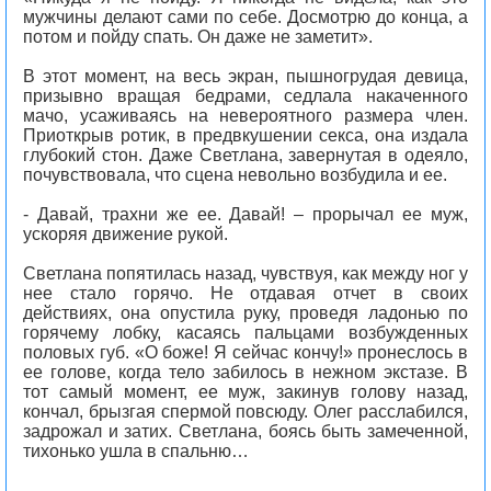
мужчины делают сами по себе. Досмотрю до конца, а
потом и пойду спать. Он даже не заметит».
В этот момент, на весь экран, пышногрудая девица,
призывно вращая бедрами, седлала накаченного
мачо, усаживаясь на невероятного размера член.
Приоткрыв ротик, в предвкушении секса, она издала
глубокий стон. Даже Светлана, завернутая в одеяло,
почувствовала, что сцена невольно возбудила и ее.
- Давай, трахни же ее. Давай! – прорычал ее муж,
ускоряя движение рукой.
Светлана попятилась назад, чувствуя, как между ног у
нее стало горячо. Не отдавая отчет в своих
действиях, она опустила руку, проведя ладонью по
горячему лобку, касаясь пальцами возбужденных
половых губ. «О боже! Я сейчас кончу!» пронеслось в
ее голове, когда тело забилось в нежном экстазе. В
тот самый момент, ее муж, закинув голову назад,
кончал, брызгая спермой повсюду. Олег расслабился,
задрожал и затих. Светлана, боясь быть замеченной,
тихонько ушла в спальню…