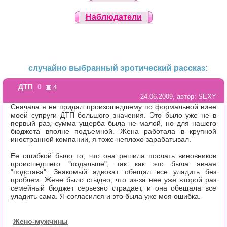
Наблюдатели
случайно выбранный эротический рассказ:
4
ДТП
0
24.06.2009, автор: SEXY
Сначала я не придал произошедшему по формальной вине
моей супруги ДТП большого значения. Это было уже не в
первый раз, сумма ущерба была не малой, но для нашего
бюджета вполне подъемной. Жена работала в крупной
иностранной компании, я тоже неплохо зарабатывал.
Ее ошибкой было то, что она решила послать виновников
происшедшего "подальше", так как это была явная
"подстава". Знакомый адвокат обещал все уладить без
проблем. Жене было стыдно, что из-за нее уже второй раз
семейный бюджет серьезно страдает, и она обещала все
уладить сама. Я согласился и это была уже моя ошибка.
Жено-мужчины