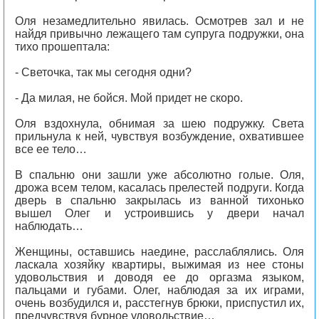
Оля незамедлительно явилась. Осмотрев зал и не
найдя привычно лежащего там супруга подружки, она
тихо прошептала:
- Светочка, так мы сегодня одни?
- Да милая, не бойся. Мой придет не скоро.
Оля вздохнула, обнимая за шею подружку. Света
прильнула к ней, чувствуя возбуждение, охватившее
все ее тело…
В спальню они зашли уже абсолютно голые. Оля,
дрожа всем телом, касалась прелестей подруги. Когда
дверь в спальню закрылась из ванной тихонько
вышел Олег и устроившись у двери начал
наблюдать…
Женщины, оставшись наедине, расслаблялись. Оля
ласкала хозяйку квартиры, выжимая из нее стоны
удовольствия и доводя ее до оргазма языком,
пальцами и губами. Олег, наблюдая за их играми,
очень возбудился и, расстегнув брюки, приспустил их,
предчувствуя бурное удовольствие…