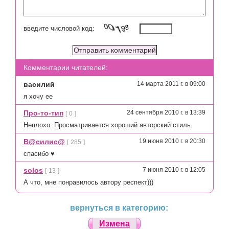
введите числовой код:
Комментарии читателей:
василий
14 марта 2011 г. в 09:00
я хочу ее
Про-то-тип
24 сентября 2010 г. в 13:39
[
0
]
Неплохо. Просматривается хороший авторский стиль.
В@силис@
19 июня 2010 г. в 20:30
[
285
]
спасибо ♥
solos
7 июня 2010 г. в 12:05
[
13
]
А что, мне понравилось автору респект)))
вернуться в категорию:
Измена