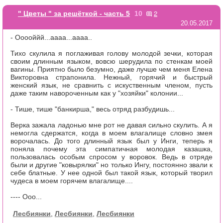
2
" Цветы " за решёткой - часть 5
10
20.05.2017
- Ооооййй...аааа...аааа..
Тихо скулила я поглаживая голову молодой зечки, которая
своим длинным языком, вовсю шерудила по стенкам моей
вагины. Приятно было безумно, даже лучше чем меня Елена
Викторовна страпонила. Нежный, горячий и быстрый
женский язык, не сравнить с искуственным членом, пусть
даже таким навороченным как у "хозяйки" колонии...
- Тише, тише "банкирша," весь отряд разбудишь...
Верка зажала ладонью мне рот не давая сильно скулить. А я
немогла сдержатся, когда в моем влагалище словно змея
ворочалась. До того длинный язык был у Инги, теперь я
поняла почему эта симпатичная молодая казашка,
пользовалась особым спросом у воровок. Ведь в отряде
были и другие "ковырялки" но только Ингу, постоянно звали к
себе блатные. У нее одной был такой язык, который творил
чудеса в моем горячем влагалище....
---- Ооо...
Лесбиянки
,
Лесбиянки
,
Лесбиянки