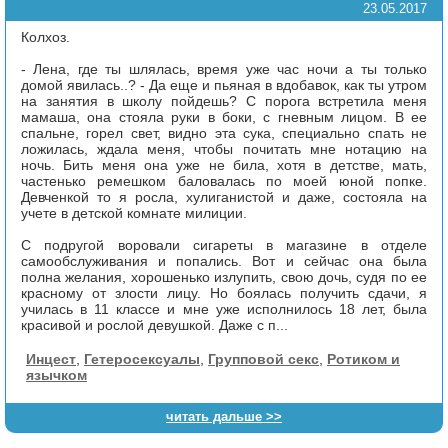
23.05.2017
Колхоз.
- Лена, где ты шлялась, время уже час ночи а ты только
домой явилась..? - Да еще и пьяная в вдобавок, как ты утром
на занятия в школу пойдешь? С порога встретила меня
мамаша, она стояла руки в боки, с гневным лицом. В ее
спальне, горел свет, видно эта сука, специально спать не
ложилась, ждала меня, чтобы почитать мне нотацию на
ночь. Бить меня она уже не била, хотя в детстве, мать,
частенько ремешком баловалась по моей юной попке.
Девченкой то я росла, хулиганистой и даже, состояла на
учете в детской комнате милиции.
С подругой воровали сигареты в магазине в отделе
самообслуживания и попались. Вот и сейчас она была
полна желания, хорошенько излупить, свою дочь, судя по ее
красному от злости лицу. Но боялась получить сдачи, я
училась в 11 классе и мне уже исполнилось 18 лет, была
красивой и рослой девушкой. Даже с п...
Инцест
,
Гетеросексуалы
,
Групповой секс
,
Ротиком и
язычком
читать дальше >>