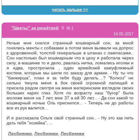
читать дальше >>
1
"Цветы" за решёткой
5
14.05.2017
Ночью мне снился странный кошмарный сон, за мной
гонялись менты с собаками а потом меня вызвали на допрос
к здоровенной, толстой генеральше в штанах с лампасами..
Сон настолько был кошмарным что в цеху я работала через
силу, в машинке то и дело, рвалась нитка, ломались иголки и
я едва, прострочила , один армейский камуфляжный
костюм, которые мы шили по заказу для армии. - Ну ты что
"банкирша", план я за тебя буду делать....? "Колхоз" не
сильно ткнула меня в бок своей огромной лапищей и
присела рядом смотря на меня материнским взглядом своих
больших карих глаз. Хотя по возрасту наш "бугор" была
моложе меня на 7 лет, мне 37 а ей 30 лет... - Да сон какой то
кошмарный ночью Оль приснился... - Теперь не до работы
все из рук валится...
И я рассказала Ольге свой странный сон.. - Ну это как пить
дать тебя "хозяйка", ...
Лесбиянки
,
Лесбиянки
,
Лесбиянки