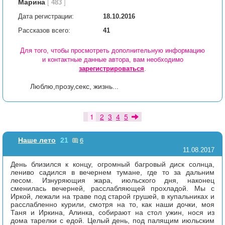
Марина
[
483
]
Дата регистрации:
18.10.2016
Рассказов всего:
41
Для того, чтобы просмотреть дополнительную информацию
и контактные данные автора, вам необходимо
зарегистрироваться
.
Люблю,прозу,секс, жизнь...
1
2
3
4
5
6
Наше лето
21
11.08.2017
День близился к концу, огромный багровый диск солнца,
лениво садился в вечернем тумане, где то за дальним
лесом. Изнуряющия жара, июльского дня, наконец
сменилась вечерней, расслабляющей прохладой. Мы с
Иркой, лежали на траве под старой грушей, в купальниках и
расслабленно курили, смотря на то, как наши дочки, моя
Таня и Иркина, Алинка, собирают на стол ужин, нося из
дома тарелки с едой. Целый день, под палящим июльским