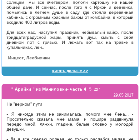
солнцем, мы все вчетвером, пололи картошку на нашей
общей даче. И сейчас, после того я с Иркой и девченки,
помылись в летнем душе в саду, где стояла деревянная
кабинка, с огромным красным баком от комбайна, в который
входило 400 литров воды.
Для всех нас, наступил праздник, небывалый кайф, после
тридцатиградусной жары, принять душ, смыть с себя
дневной пот с грязью. И лежать вот так на травке в
купальниках, лен...
Инцест
,
Лесбиянки
читать дальше >>
1
" Арийки " из Маниловки- часть 4
5
29.05.2017
На "верном" пути
- Я никогда этим не занималась, помоги мне Лена... -
Просительно сказала мне мама, и пошире раздвинула
передо мной, ляжки, гладкие, белые словно у молодой
девушки.
- Да я все сделаю родная, но только раслабся милая, не