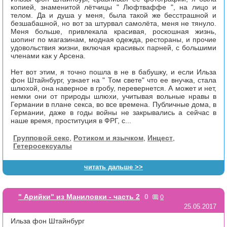
копией, знаменитой лётчицы " Люфтваффе ", на лицо и
телом. Да и душа у меня, была такой же бесстрашной и
безшабашной, но вот за штурвал самолёта, меня не тянуло.
Меня больше, привлекала красивая, роскошная жизнь,
шопинг по магазинам, модная одежда, рестораны, и прочие
удовольствия жизни, включая красивых парней, с большими
членами как у Арсена.
Нет вот этим, я точно пошла в не в бабушку, и если Ильза
фон Штайнбург, узнает на " Том свете" что ее внучка, стала
шлюхой, она наверное в гробу, перевернется. А может и нет,
немки они от природы шлюхи, учитывая вольные нравы в
Германии в плане секса, во все времена. Публичные дома, в
Германии, даже в годы войны не закрывались а сейчас в
наше время, проституция в ФРГ, с...
Групповой секс
,
Ротиком и язычком
,
Инцест
,
Гетеросексуалы
читать дальше >>
0
" Арийки" из Маниловки - часть 2
0
25.05.2017
Ильза фон Штайнбург