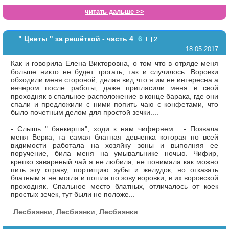
читать дальше >>
2
" Цветы " за решёткой - часть 4
6
18.05.2017
Как и говорила Елена Викторовна, о том что в отряде меня
больше никто не будет трогать, так и случилось. Воровки
обходили меня стороной, делая вид что я им не интересна а
вечером после работы, даже пригласили меня в свой
проходняк в спальное расположение в конце барака, где они
спали и предложили с ними попить чаю с конфетами, что
было почетным делом для простой зечки....
- Слышь " банкирша", ходи к нам чифернем... - Позвала
меня Верка, та самая блатная девченка которая по всей
видимости работала на хозяйку зоны и выполняя ее
поручение, била меня на умывальнике ночью. Чифир,
крепко завареный чай я не любила, не понимала как можно
пить эту отраву, портищию зубы и желудок, но отказать
блатным я не могла и пошла по зову воровки, в их воровской
проходняк. Спальное место блатных, отличалось от коек
простых зечек, тут были не положе...
Лесбиянки
,
Лесбиянки
,
Лесбиянки