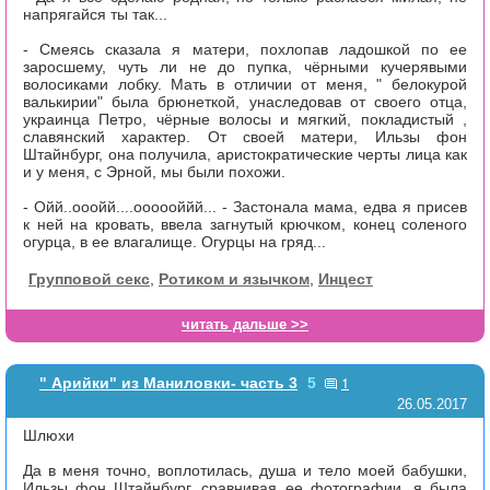
напрягайся ты так...
- Смеясь сказала я матери, похлопав ладошкой по ее
заросшему, чуть ли не до пупка, чёрными кучерявыми
волосиками лобку. Мать в отличии от меня, " белокурой
валькирии" была брюнеткой, унаследовав от своего отца,
украинца Петро, чёрные волосы и мягкий, покладистый ,
славянский характер. От своей матери, Ильзы фон
Штайнбург, она получила, аристократические черты лица как
и у меня, с Эрной, мы были похожи.
- Ойй..ооойй....оооооййй... - Застонала мама, едва я присев
к ней на кровать, ввела загнутый крючком, конец соленого
огурца, в ее влагалище. Огурцы на гряд...
Групповой секс
,
Ротиком и язычком
,
Инцест
читать дальше >>
1
" Арийки" из Маниловки- часть 3
5
26.05.2017
Шлюхи
Да в меня точно, воплотилась, душа и тело моей бабушки,
Ильзы фон Штайнбург, сравнивая ее фотографии, я была