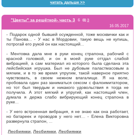
читать дальше >>
3
"Цветы" за решёткой- часть 3
6
16.05.2017
- Подарок одной бывшей осужденной, тоже москвички как и
ты Панова... - У нас в Мордовии, такую вещь не купишь,
потрогай его рукой он как настоящий...
- Ментовка дала мне в руки конец страпона, рабочий с
красной головкой, и он в моей руке оттдал слабой
вибрацией, а сам материал из которого была сделана эта
лейсбийская игрушка. Был не дубовым паластмасовым а
мягким, и в то же время упругим, такой наверное приятно
чувствовать, в своем нежном влагалище. Я на воле,
пробовала один раз заниматься сексом с фалоимитатором,
но тот был твердым и никакого удовольствия я тогда не
получила. А этот мягкий и упругий, как настоящий член,
думала я держа слабо вибрирующий конец страпона в
руке...
- У него встроенная вибрация, я не знаю как она работает,
но батареек и проводов у него нет.... - Елена Викторовна
развернула страпон, ...
Лесбиянки
,
Лесбиянки
,
Лесбиянки