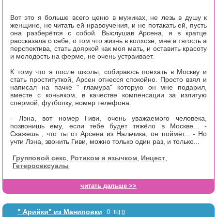
Вот это я больше всего ценю в мужиках, не лезь в душу к
женщине, не читать ей нравоучения, и не потакать ей, пусть
она разберётся с собой. Выслушав Арсена, я в кратце
рассказала о себе, о том что жизнь в колхозе, мне в тягость а
перспектива, стать дояркой как моя мать, и оставить красоту
и молодость на ферме, не очень устраивает.
К тому что я после школы, собираюсь поехать в Москву и
стать проституткой, Арсен отнесся спокойно. Просто взял и
написал на пачке " гламура" которую он мне подарил,
вместе с коньяком, в качестве компенсации за излитую
спермой, футболку, номер телефона.
- Лэна, вот номер Гиви, очень уважаемого человека,
позвонишь ему, если тебе будет тяжёло в Москве... -
Скажешь , что ты от Арсена из Нальчика, он поймёт... - Но
учти Лэна, звонить Гиви, можно только один раз, и только...
Групповой секс
,
Ротиком и язычком
,
Инцест
,
Гетеросексуалы
читать дальше >>
0
" Арийки" из Маниловки
0