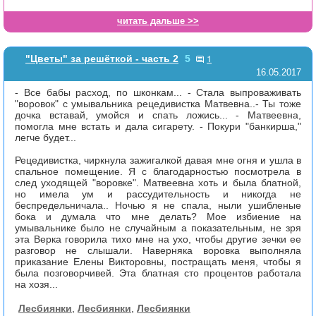
читать дальше >>
1
"Цветы" за решёткой - часть 2
5
16.05.2017
- Все бабы расход, по шконкам... - Стала выпроваживать
"воровок" с умывальника рецедивистка Матвевна..- Ты тоже
дочка вставай, умойся и спать ложись... - Матвеевна,
помогла мне встать и дала сигарету. - Покури "банкирша,"
легче будет...
Рецедивистка, чиркнула зажигалкой давая мне огня и ушла в
спальное помещение. Я с благодарностью посмотрела в
след уходящей "воровке". Матвеевна хоть и была блатной,
но имела ум и рассудительность и никогда не
беспредельничала.. Ночью я не спала, ныли ушибленые
бока и думала что мне делать? Мое избиение на
умывальнике было не случайным а показательным, не зря
эта Верка говорила тихо мне на ухо, чтобы другие зечки ее
разговор не слышали. Наверняка воровка выполняла
приказание Елены Викторовны, постращать меня, чтобы я
была позговорчивей. Эта блатная сто процентов работала
на хозя...
Лесбиянки
,
Лесбиянки
,
Лесбиянки